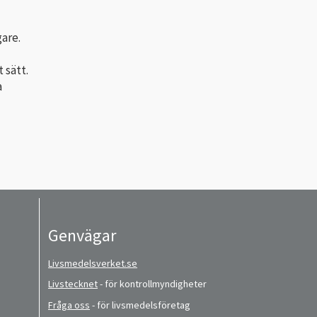
gare.
 sätt.
a
Genvägar
Livsmedelsverket.se
Livstecknet
- för kontrollmyndigheter
Fråga oss
- för livsmedelsföretag