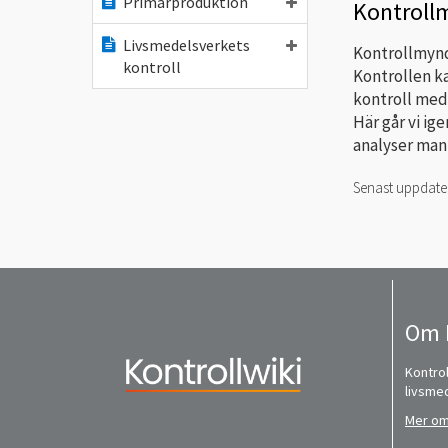
Primärproduktion
Kontroll
Livsmedelsverkets
Kontrollmyndi
kontroll
Kontrollen ka
kontroll med 
Här går vi ig
analyser man 
Senast uppdat
Om 
Kontrol
livsme
Mer om