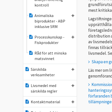
grundförutsät
kontroll
mest kritisk
Animaliska
Lagstiftninge
biprodukter - ABP
upprätthålla
inklusive SRM
företagsledn
distribution 
Processkunskap -
av livsmedels
Fiskprodukter
finnas tillrä
livsmedel. Se 
Råd för att minska
matsvinnet
Skapa en g
Särskilda
Läs mer om l
verksamheter
genomförande
Kommission
Livsmedel med
hanteringssy
särskilda regler
förfaranden b
tillämpningen
Kontaktmaterial