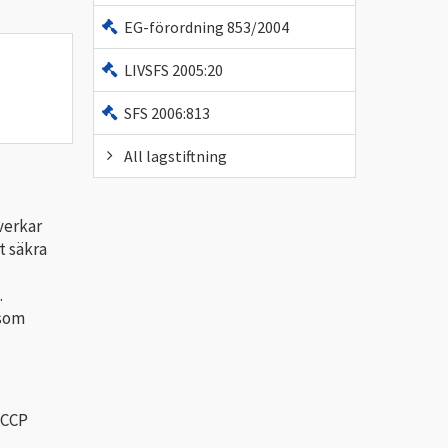
EG-förordning 853/2004
LIVSFS 2005:20
SFS 2006:813
All lagstiftning
verkar
t säkra
.
 som
ACCP