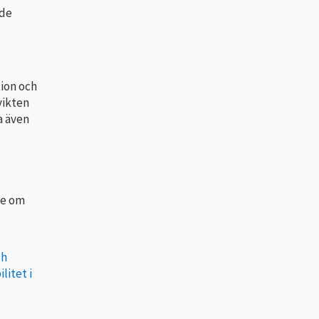
 de
ion och
vikten
a även
de om
ch
litet i