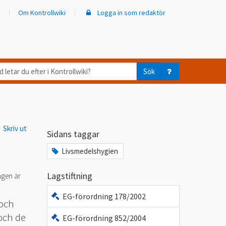
Om Kontrollwiki
Logga in som redaktör
d
Sök
ar
er
Skriv ut
trollwiki?
Sidans taggar
Livsmedelshygien
Lagstiftning
ngen är
EG-förordning 178/2002
 och
och de
EG-förordning 852/2004