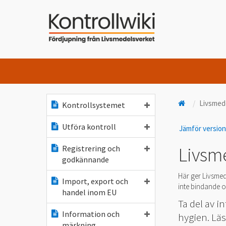
Livsmed
Kontrollsystemet
Utföra kontroll
Jämför versio
Livsm
Registrering och
godkännande
Här ger Livsmed
Import, export och
inte bindande oc
handel inom EU
Ta del av 
Information och
hygien. Läs
märkning