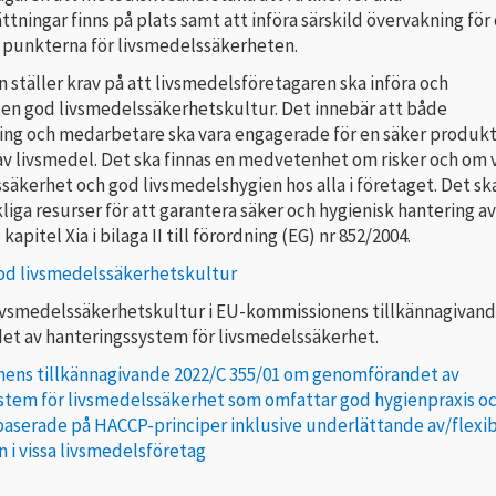
tningar finns på plats samt att införa särskild övervakning för
a punkterna för livsmedelssäkerheten.
n ställer krav på att livsmedelsföretagaren ska införa och
 en god livsmedelssäkerhetskultur. Det innebär att både
ing och medarbetare ska vara engagerade för en säker produkt
av livsmedel. Det ska finnas en medvetenhet om risker och om 
säkerhet och god livsmedelshygien hos alla i företaget. Det sk
ckliga resurser för att garantera säker och hygienisk hantering av
kapitel Xia i bilaga II till förordning (EG) nr 852/2004.
od livsmedelssäkerhetskultur
ivsmedelssäkerhetskultur i EU-kommissionens tillkännagivan
t av hanteringssystem för livsmedelssäkerhet.
ens tillkännagivande 2022/C 355/01 om genomförandet av
stem för livsmedelssäkerhet som omfattar god hygienpraxis o
aserade på HACCP-principer inklusive underlättande av/flexibi
 i vissa livsmedelsföretag