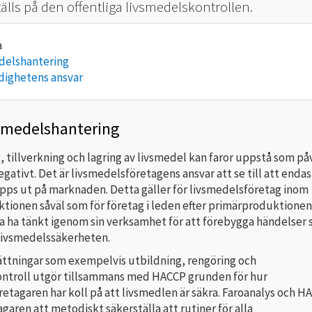
älls på den offentliga livsmedelskontrollen.
delshantering
dighetens ansvar
vsmedelshantering
, tillverkning och lagring av livsmedel kan faror uppstå som på
gativt. Det är livsmedelsföretagens ansvar att se till att endas
äpps ut på marknaden. Detta gäller för livsmedelsföretag inom
tionen såväl som för företag i leden efter primärproduktionen
a ha tänkt igenom sin verksamhet för att förebygga händelser
livsmedelssäkerheten.
ttningar som exempelvis utbildning, rengöring och
ntroll utgör tillsammans med HACCP grunden för hur
etagaren har koll på att livsmedlen är säkra. Faroanalys och H
agaren att metodiskt säkerställa att rutiner för alla