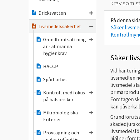
krav som st
Dricksvatten
Livsmedelssäkerhet
Säker livsme
Kontrollmyn
Grundförutsättning
ar - allmänna
hygienkrav
Säker li
HACCP
Vid hantering
livsmedlen ne
Spårbarhet
livsmedel sl
primärproduk
Kontroll med fokus
Företagen sk
på hälsorisker
kan påverka 
Mikrobiologiska
Grundförutsä
kriterier
skadedjursko
livsmedelsför
Provtagning och
hjälper föret
analys i offentlig