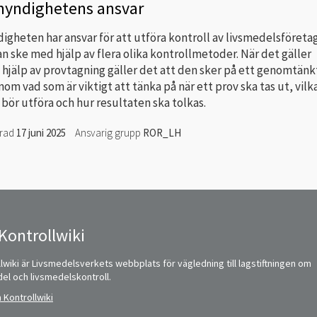
myndighetens ansvar
gheten har ansvar för att utföra kontroll av livsmedelsföreta
n ske med hjälp av flera olika kontrollmetoder. När det gäller
hjälp av provtagning gäller det att den sker på ett genomtänkt
enom vad som är viktigt att tänka på när ett prov ska tas ut, vilk
bör utföra och hur resultaten ska tolkas.
erad
17 juni 2025
Ansvarig grupp
ROR_LH
Kontrollwiki
lwiki är Livsmedelsverkets webbplats för vägledning till lagstiftningen om
del och livsmedelskontroll.
 Kontrollwiki