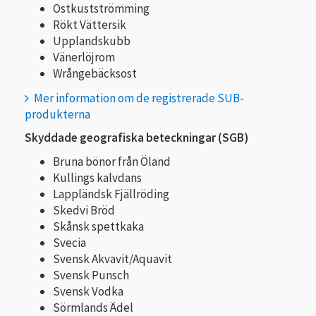
Ostkustströmming
Rökt Vättersik
Upplandskubb
Vänerlöjrom
Wrångebäcksost
Mer information om de registrerade SUB-
produkterna
Skyddade geografiska beteckningar (SGB)
Bruna bönor från Öland
Kullings kalvdans
Lappländsk Fjällröding
Skedvi Bröd
Skånsk spettkaka
Svecia
Svensk Akvavit/Aquavit
Svensk Punsch
Svensk Vodka
Sörmlands Ädel