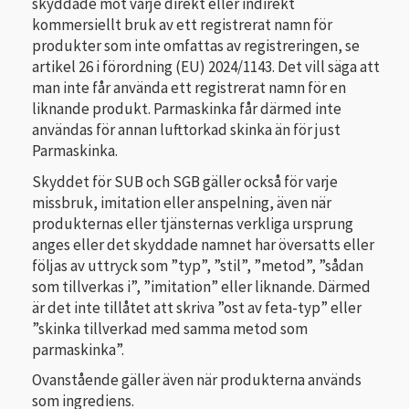
skyddade mot varje direkt eller indirekt
kommersiellt bruk av ett registrerat namn för
produkter som inte omfattas av registreringen, se
artikel 26 i förordning (EU) 2024/1143. Det vill säga att
man inte får använda ett registrerat namn för en
liknande produkt. Parmaskinka får därmed inte
användas för annan lufttorkad skinka än för just
Parmaskinka.
Skyddet för SUB och SGB gäller också för varje
missbruk, imitation eller anspelning, även när
produkternas eller tjänsternas verkliga ursprung
anges eller det skyddade namnet har översatts eller
följas av uttryck som ”typ”, ”stil”, ”metod”, ”sådan
som tillverkas i”, ”imitation” eller liknande. Därmed
är det inte tillåtet att skriva ”ost av feta-typ” eller
”skinka tillverkad med samma metod som
parmaskinka”.
Ovanstående gäller även när produkterna används
som ingrediens.