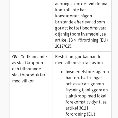
anbringas om det vid denna
kontroll inte har
konstaterats någon
bristande efterlevnad som
gör att köttet bedöms vara
otjänligt som livsmedel, se
artikel 18.4 i förordning (EU)
2017/625.
GV -
Godkännande
Beslut om godkännande
av slaktkroppen
med villkor ska fattas om:
och tillhörande
livsmedelsföretagaren
slaktbiprodukter
har förutsättningar
med villkor.
och avser att genom
frysning tjänliggöra en
slaktkropp med lokal
förekomst av dynt, se
artikel 30.2 i
förordning (EU)