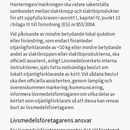
Hanteringen/märkningen ska vidare säkerställa
sambandet mellan slaktkropp och slaktbiprodukter
för att uppfylla kraven i avsnitt I, kapitel IV, punkt 13
i bilaga III till förordning (EG) nr 853/2004.
Vid påvisande av mindre betydande lokal sjukdom
eller förändring, som endast föranleder
otjänligförklarande av <10 kg eller mindre betydande
andel av slaktkroppen eller slaktbiprodukterna, ska
officiell assistent, enligt Livsmedelsverkets interna
instruktioner, själv fatta nödvändiga beslut om
lokalt otjänligförklarande av kött. Vid sådana beslut
ska den officiella assistenten, genom lämplig och
överenskommen markering/kommunicering,
informera livsmedelsföretagaren om vilka delar av
köttet som otjänligförklarats så att dessa kan rensas
bort av livsmedelsföretagaren.
Livsmedelsföretagarens ansvar
För livsmedelsföretagaren innebär det att företaget