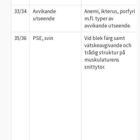
33/34
Avvikande
Anemi, ikterus, porfyri
utseende
m.fl. typer av
avvikande utseende.
35/36
PSE, svin
Vid blek färg samt
vätskeavgivande och
trådig struktur på
muskulaturens
snittytor.