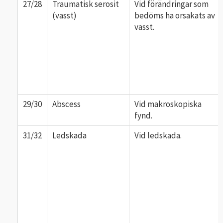
27/28
Traumatisk serosit
Vid förändringar som
(vasst)
bedöms ha orsakats av
vasst.
29/30
Abscess
Vid makroskopiska
fynd.
31/32
Ledskada
Vid ledskada.