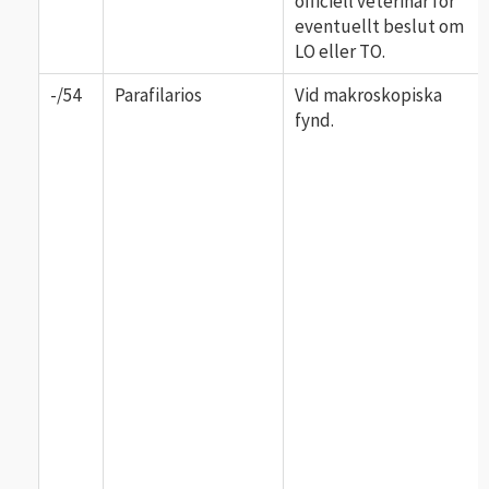
officiell veterinär för
eventuellt beslut om
LO eller TO.
-/54
Parafilarios
Vid makroskopiska
fynd.