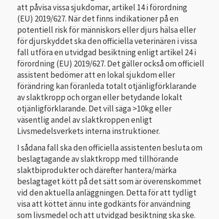
att påvisa vissa sjukdomar, artikel 14 i förordning
(EU) 2019/627. När det finns indikationer på en
potentiell risk för människors eller djurs hälsa eller
för djurskyddet ska den officiella veterinären i vissa
fall utföra en utvidgad besiktning enligt artikel 24 i
förordning (EU) 2019/627. Det gäller också om officiell
assistent bedömer att en lokal sjukdom eller
förändring kan föranleda totalt otjänligförklarande
av slaktkropp och organ eller betydande lokalt
otjänligförklarande. Det vill säga >10kg eller
väsentlig andel av slaktkroppen enligt
Livsmedelsverkets interna instruktioner.
I sådana fall ska den officiella assistenten besluta om
beslagtagande av slaktkropp med tillhörande
slaktbiprodukter och därefter hantera/märka
beslagtaget kött på det sätt som är överenskommet
vid den aktuella anläggningen. Detta för att tydligt
visa att köttet ännu inte godkänts för användning
som livsmedel och att utvidgad besiktning ska ske.