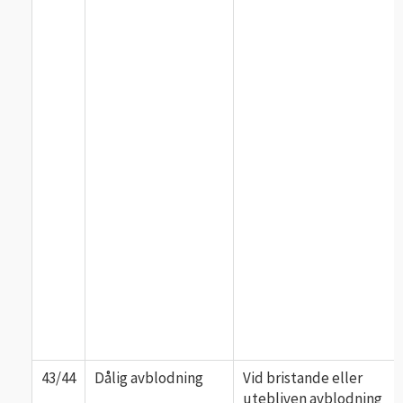
43/44
Dålig avblodning
Vid bristande eller
utebliven avblodning