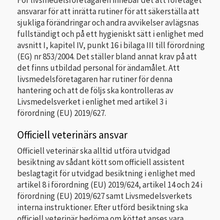
ansvarar för att inrätta rutiner för att säkerställa att
sjukliga förändringar och andra avvikelser avlägsnas
fullständigt och på ett hygieniskt sätt i enlighet med
avsnitt I, kapitel IV, punkt 16 i bilaga III till förordning
(EG) nr 853/2004. Det ställer bland annat krav på att
det finns utbildad personal för ändamålet. Att
livsmedelsföretagaren har rutiner för denna
hantering och att de följs ska kontrolleras av
Livsmedelsverket i enlighet med artikel 3 i
förordning (EU) 2019/627.
Officiell veterinärs ansvar
Officiell veterinär ska alltid utföra utvidgad
besiktning av sådant kött som officiell assistent
beslagtagit för utvidgad besiktning i enlighet med
artikel 8 i förordning (EU) 2019/624, artikel 14 och 24 i
förordning (EU) 2019/627 samt Livsmedelsverkets
interna instruktioner. Efter utförd besiktning ska
officiell veterinär bedöma om köttet anses vara