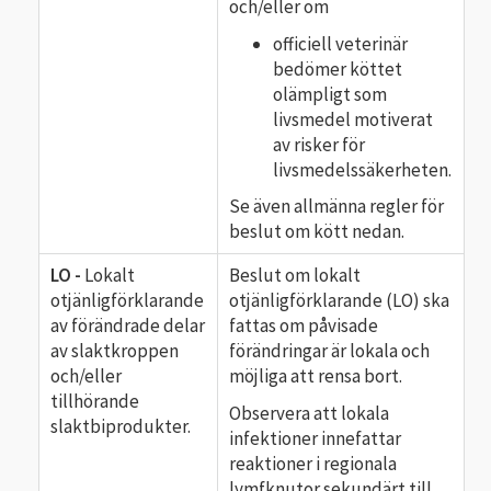
och/eller om
officiell veterinär
bedömer köttet
olämpligt som
livsmedel motiverat
av risker för
livsmedelssäkerheten.
Se även allmänna regler för
beslut om kött nedan.
LO -
Lokalt
Beslut om lokalt
otjänligförklarande
otjänligförklarande (LO) ska
av förändrade delar
fattas om påvisade
av slaktkroppen
förändringar är lokala och
och/eller
möjliga att rensa bort.
tillhörande
Observera att lokala
slaktbiprodukter.
infektioner innefattar
reaktioner i regionala
lymfknutor sekundärt till