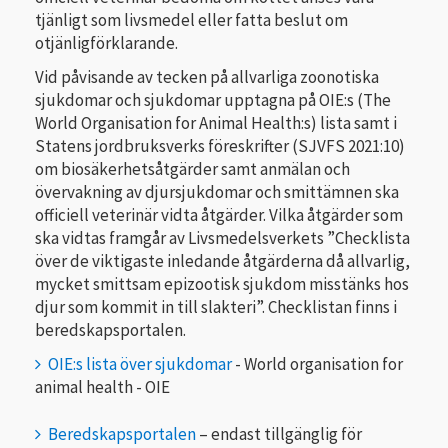
tjänligt som livsmedel eller fatta beslut om
otjänligförklarande.
Vid påvisande av tecken på allvarliga zoonotiska
sjukdomar och sjukdomar upptagna på OIE:s (The
World Organisation for Animal Health:s) lista samt i
Statens jordbruksverks föreskrifter (SJVFS 2021:10)
om biosäkerhetsåtgärder samt anmälan och
övervakning av djursjukdomar och smittämnen ska
officiell veterinär vidta åtgärder. Vilka åtgärder som
ska vidtas framgår av Livsmedelsverkets ”Checklista
över de viktigaste inledande åtgärderna då allvarlig,
mycket smittsam epizootisk sjukdom misstänks hos
djur som kommit in till slakteri”.
Checklistan finns i
beredskapsportalen.
OIE:s lista över sjukdomar
- World organisation for
animal health - OIE
Beredskapsportalen
– endast tillgänglig för