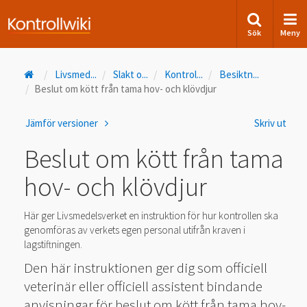
Sök
Meny
Livsmed
...
Slakt o
...
Kontrol
...
Besiktn
...
Beslut om kött från tama hov- och klövdjur
Jämför versioner
Skriv ut
Beslut om kött från tama
hov- och klövdjur
Här ger Livsmedelsverket en instruktion för hur kontrollen ska
genomföras av verkets egen personal utifrån kraven i
lagstiftningen.
Den här instruktionen ger dig som officiell
veterinär eller officiell assistent bindande
anvisningar för beslut om kött från tama hov-