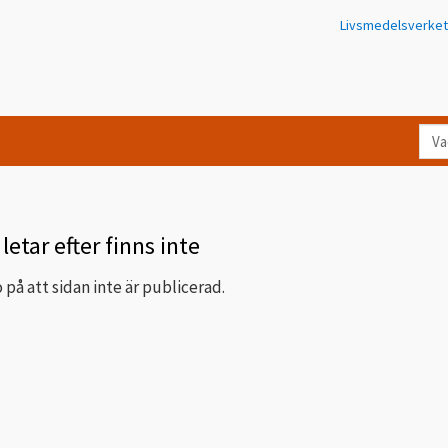
Livsmedelsverket
Va
let
du
eft
i
letar efter finns inte
Kon
 på att sidan inte är publicerad.