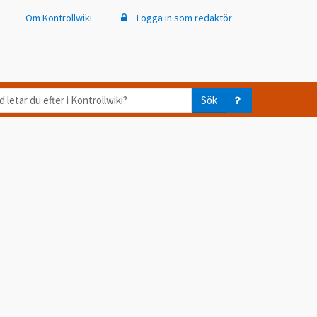
Om Kontrollwiki
Logga in som redaktör
d
Sök
ar
er
trollwiki?