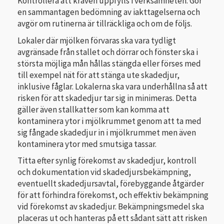
Kontrollera att kraven uppfylls i verksamheten. Gör
en sammantagen bedömning av iakttagelserna och
avgör om rutinerna är tillräckliga och om de följs.
Lokaler där mjölken förvaras ska vara tydligt
avgränsade från stallet och dörrar och fönster ska i
största möjliga mån hållas stängda eller förses med
till exempel nät för att stänga ute skadedjur,
inklusive fåglar. Lokalerna ska vara underhållna så att
risken för att skadedjur tar sig in minimeras. Detta
gäller även stallkatter som kan komma att
kontaminera ytor i mjölkrummet genom att ta med
sig fångade skadedjur in i mjölkrummet men även
kontaminera ytor med smutsiga tassar.
Titta efter synlig förekomst av skadedjur, kontroll
och dokumentation vid skadedjursbekämpning,
eventuellt skadedjursavtal, förebyggande åtgärder
för att förhindra förekomst, och effektiv bekämpning
vid förekomst av skadedjur. Bekämpningsmedel ska
placeras ut och hanteras på ett sådant sätt att risken