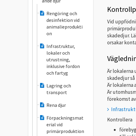
ande djur
Kontroll
Rengöring och
desinfektion vid
Vid uppfödnin
animalieprodukti
primärproduk
on
skadedjur. Lä
orsakar kont
Infrastruktur,
lokaler och
Väglednin
utrustning,
inklusive fordon
Är lokalerna 
och fartyg
skadedjur så
Är lokalerna 
Lagring och
Är utomhusmi
transport
förekomst av
Rena djur
Infrastrukt
Förpackningsmat
Kontrollera
erial vid
förebyg
primärproduktion