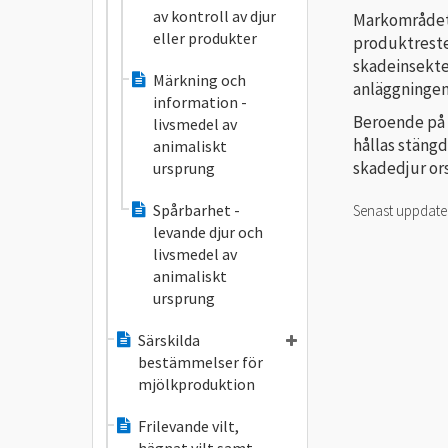
av kontroll av djur
Markområdet r
eller produkter
produktrester
skadeinsekter
Märkning och
anläggningens
information -
Beroende på 
livsmedel av
hållas stängd
animaliskt
skadedjur or
ursprung
Spårbarhet -
Senast uppdat
levande djur och
livsmedel av
animaliskt
ursprung
Särskilda
bestämmelser för
mjölkproduktion
Frilevande vilt,