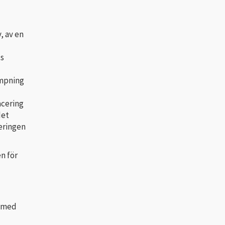
, av en
ts
ämpning
acering
det
eringen
n för
m med