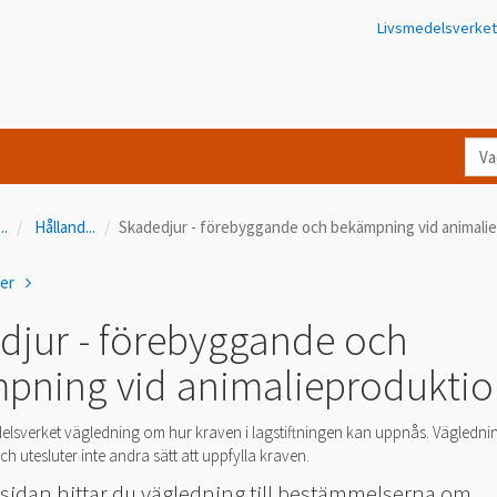
Livsmedelsverket
Va
let
du
...
Hålland
...
Skadedjur - förebyggande och bekämpning vid animali
eft
i
ner
Kon
djur - förebyggande och
pning vid animalieprodukti
elsverket vägledning om hur kraven i lagstiftningen kan uppnås. Vägledni
h utesluter inte andra sätt att uppfylla kraven.
 sidan hittar du vägledning till bestämmelserna om