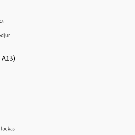
ka
edjur
 A13)
e lockas