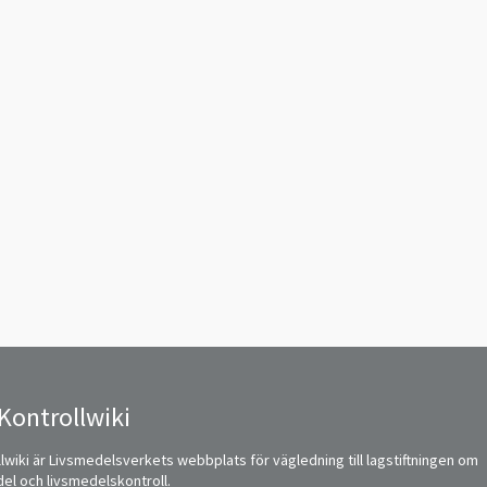
Kontrollwiki
lwiki är Livsmedelsverkets webbplats för vägledning till lagstiftningen om
del och livsmedelskontroll.