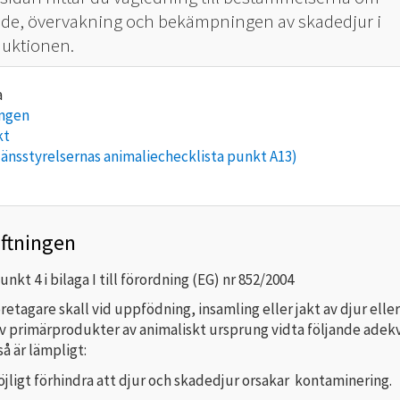
de, övervakning och bekämpningen av skadedjur i
uktionen.
ingen
kt
länsstyrelsernas animaliechecklista punkt A13)
iftningen
unkt 4 i bilaga I till förordning (EG) nr 852/2004
etagare skall vid uppfödning, insamling eller jakt av djur eller
v primärprodukter av animaliskt ursprung vidta följande adek
så är lämpligt:
öjligt förhindra att djur och skadedjur orsakar kontaminering.