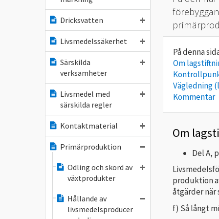
förebyggan
Dricksvatten
primärprod
Livsmedelssäkerhet
Särskilda
Om lagstiftn
verksamheter
Kontrollpun
Vägledning (
Livsmedel med
Kommentar
särskilda regler
Kontaktmaterial
Om lagst
Primärproduktion
Del A, p
Odling och skörd av
Livsmedelsför
växtprodukter
produktion a
åtgärder när 
Hållande av
f) Så långt m
livsmedelsproducer