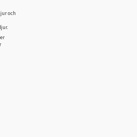
djur och
jur.
ter
r