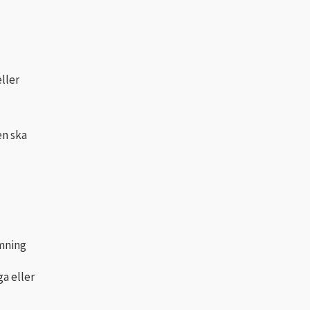
ller
n ska
mning
ga eller