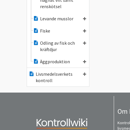
hägnat vilt samt
renskötsel
Levande musslor
Fiske
Odling av fisk och
kräftdjur
Äggproduktion
Livsmedelsverkets
kontroll
Om 
Kontrol
livsme