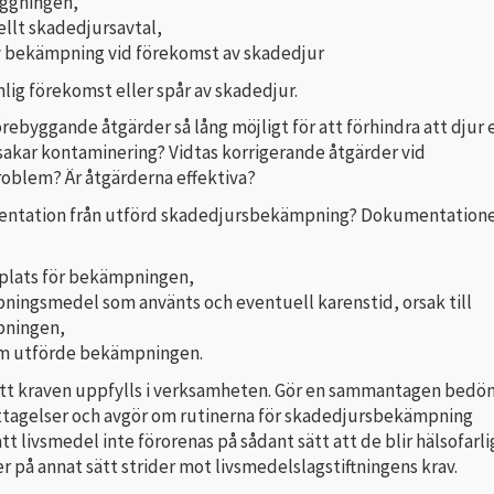
läggningen,
llt skadedjursavtal,
v bekämpning vid förekomst av skadedjur
ynlig förekomst eller spår av skadedjur.
ebyggande åtgärder så lång möjligt för att förhindra att djur e
sakar kontaminering? Vidtas korrigerande åtgärder vid
oblem? Är åtgärderna effektiva?
entation från utförd skadedjursbekämpning? Dokumentatione
 plats för bekämpningen,
ingsmedel som använts och eventuell karenstid, orsak till
ningen,
m utförde bekämpningen.
att kraven uppfylls i verksamheten. Gör en sammantagen bedö
kttagelser och avgör om rutinerna för skadedjursbekämpning
att livsmedel inte förorenas på sådant sätt att de blir hälsofarli
ler på annat sätt strider mot livsmedelslagstiftningens krav.