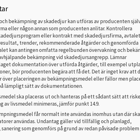
ar
och bekämpning av skadedjur kan utföras av producenten själv
rma eller någon annan som producenten anlitar. Kontrollera
kadedjursprogram eller kontrakt med skadedjursfirma, avtale
resultat, trender, rekommenderade åtgärder och genomförda
talet kan antingen omfatta regelbunden övervakning och bek
 avhjälpande bekämpning vid skadedjursangrepp. Lämnar
aget dokumentation över utförda åtgärder, till exempel utpl
oner, bör producenten begära att få det. Det är inget krav att 
gar över placeringen av bekämpningsmedel eller fällor men plac
på lämpligt sätt av dokumentationen.
edel ska placeras ut och hanteras på ett sådant sätt att riske
g av livsmedel minimeras, jämför punkt 14.9.
ämpningsmedel får normalt inte användas inomhus utan där ska
katorer användas. Undantag gäller vid tillfällig och planlagd,
, sanering som genomförs på grund av redan påvisade proble