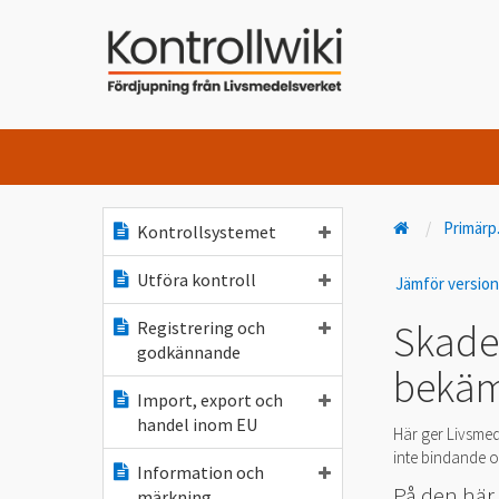
Primärp
Kontrollsystemet
Utföra kontroll
Jämför versio
Skade
Registrering och
godkännande
bekäm
Import, export och
handel inom EU
Här ger Livsmed
inte bindande oc
Information och
På den här
märkning