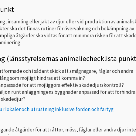
punkt
g, insamling eller jakt av djur eller vid produktion av animalis
ter ska det finnas rutiner för övervakning och bekämpning av
mpliga åtgärder ska vidtas för att minimera risken för att skad
aminering.
g (länsstyrelsernas animaliechecklista punkt
utformade och i sådant skick att smågnagare, fåglar och andra
 lång som möjligt hindras att komma in?
anpassade för att möjliggöra effektiv skadedjurskontroll?
ljön runt anläggningens byggnader anpassad för att förhindra
 skadedjur?
ur lokaler och utrustning inklusive fordon och fartyg
gande åtgärder för att råttor, möss, fåglar eller andra djur int