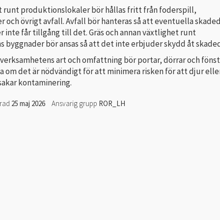
unt produktionslokaler bör hållas fritt från foderspill,
 och övrigt avfall. Avfall bör hanteras så att eventuella skade
 inte får tillgång till det. Gräs och annan växtlighet runt
 byggnader bör ansas så att det inte erbjuder skydd åt skaded
verksamhetens art och omfattning bör portar, dörrar och föns
a om det är nödvändigt för att minimera risken för att djur elle
sakar kontaminering.
erad
25 maj 2026
Ansvarig grupp
ROR_LH