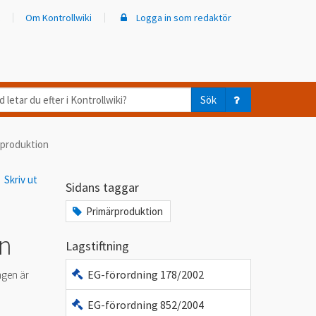
Om Kontrollwiki
Logga in som redaktör
d
Sök
ar
eproduktion
er
Skriv ut
trollwiki?
Sidans taggar
Primärproduktion
on
Lagstiftning
EG-förordning 178/2002
ngen är
EG-förordning 852/2004