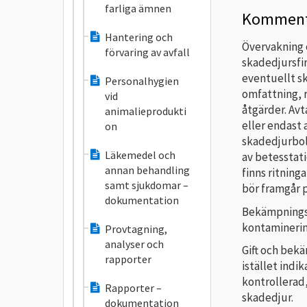
farliga ämnen
Komment
Hantering och
Övervakning 
förvaring av avfall
skadedjursfi
eventuellt s
Personalhygien
omfattning, 
vid
åtgärder. Av
animalieprodukti
eller endast
on
skadedjurbol
Läkemedel och
av betesstati
annan behandling
finns ritnin
samt sjukdomar –
bör framgår 
dokumentation
Bekämpningsm
kontaminerin
Provtagning,
analyser och
Gift och bek
rapporter
istället indi
kontrollerad
Rapporter –
skadedjur.
dokumentation