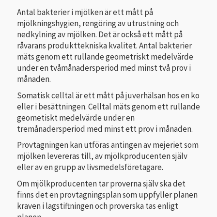
Antal bakterier i mjölken är ett mått på
mjölkningshygien, rengöring av utrustning och
nedkylning av mjölken. Det är också ett mått på
råvarans produkttekniska kvalitet. Antal bakterier
mäts genom ett rullande geometriskt medelvärde
under en tvåmånadersperiod med minst två prov i
månaden.
Somatisk celltal är ett mått på juverhälsan hos en ko
eller i besättningen. Celltal mäts genom ett rullande
geometiskt medelvärde under en
tremånadersperiod med minst ett prov i månaden.
Provtagningen kan utföras antingen av mejeriet som
mjölken levereras till, av mjölkproducenten själv
eller av en grupp av livsmedelsföretagare.
Om mjölkproducenten tar proverna själv ska det
finns det en provtagningsplan som uppfyller planen
kraven i lagstiftningen och proverska tas enligt
planen.