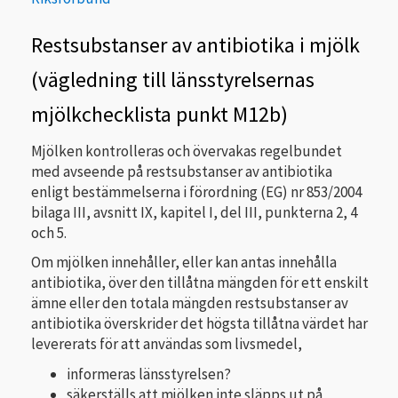
Restsubstanser av antibiotika i mjölk
(vägledning till länsstyrelsernas
mjölkchecklista punkt M12b)
Mjölken kontrolleras och övervakas regelbundet
med avseende på restsubstanser av antibiotika
enligt bestämmelserna i förordning (EG) nr 853/2004
bilaga III, avsnitt IX, kapitel I, del III, punkterna 2, 4
och 5.
Om mjölken innehåller, eller kan antas innehålla
antibiotika, över den tillåtna mängden för ett enskilt
ämne eller den totala mängden restsubstanser av
antibiotika överskrider det högsta tillåtna värdet har
levererats för att användas som livsmedel,
informeras länsstyrelsen?
säkerställs att mjölken inte släpps ut på