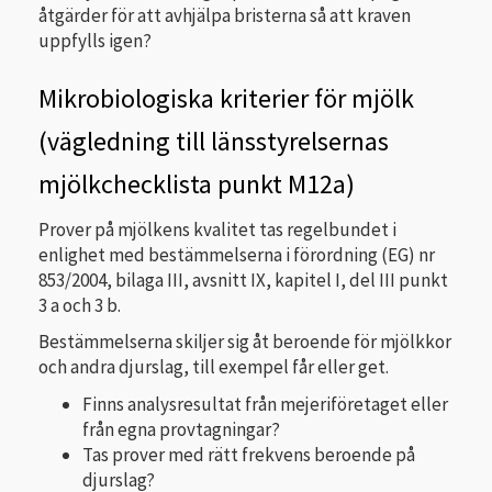
åtgärder för att avhjälpa bristerna så att kraven
uppfylls igen?
Mikrobiologiska kriterier för mjölk
(vägledning till länsstyrelsernas
mjölkchecklista punkt M12a)
Prover på mjölkens kvalitet tas regelbundet i
enlighet med bestämmelserna i förordning (EG) nr
853/2004, bilaga III, avsnitt IX, kapitel I, del III punkt
3 a och 3 b.
Bestämmelserna skiljer sig åt beroende för mjölkkor
och andra djurslag, till exempel får eller get.
Finns analysresultat från mejeriföretaget eller
från egna provtagningar?
Tas prover med rätt frekvens beroende på
djurslag?