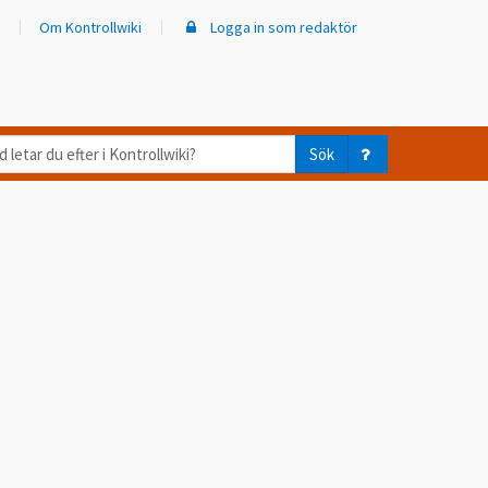
Om Kontrollwiki
Logga in som redaktör
d
Sök
ar
er
trollwiki?