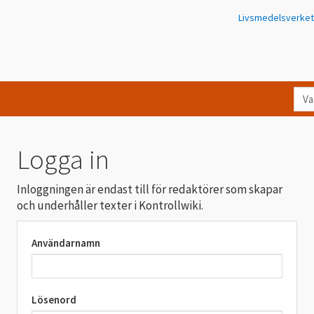
Livsmedelsverket
Va
let
du
eft
Logga in
i
Kon
Inloggningen är endast till för redaktörer som skapar
och underhåller texter i Kontrollwiki.
Användarnamn
Lösenord