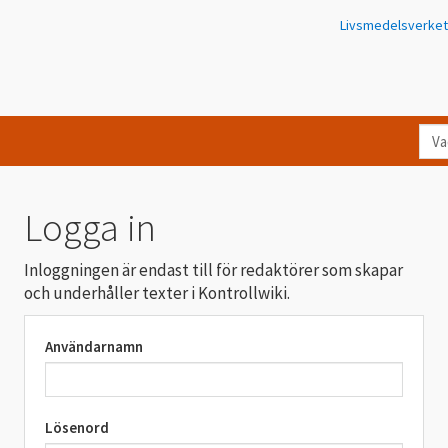
Livsmedelsverket
Va
let
du
eft
Logga in
i
Kon
Inloggningen är endast till för redaktörer som skapar
och underhåller texter i Kontrollwiki.
Användarnamn
Lösenord