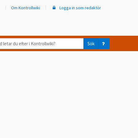
Om Kontrollwiki
Logga in som redaktör
d
Sök
ar
er
trollwiki?