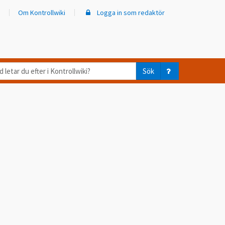
Om Kontrollwiki
Logga in som redaktör
d
Sök
ar
er
trollwiki?