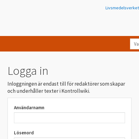
Livsmedelsverket
Va
let
du
eft
Logga in
i
Kon
Inloggningen är endast till för redaktörer som skapar
och underhåller texter i Kontrollwiki.
Användarnamn
Lösenord