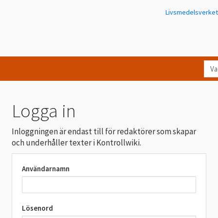
Livsmedelsverket
Va
let
du
eft
Logga in
i
Kon
Inloggningen är endast till för redaktörer som skapar
och underhåller texter i Kontrollwiki.
Användarnamn
Lösenord