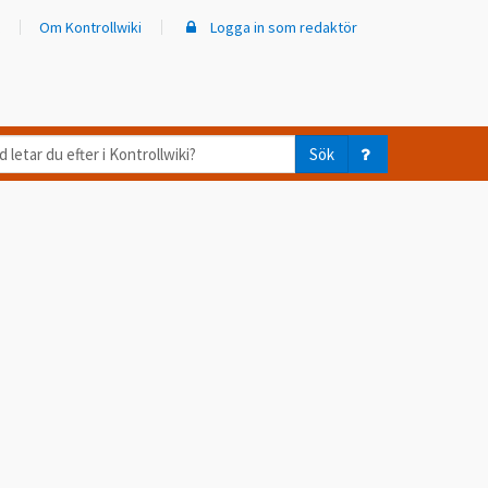
Om Kontrollwiki
Logga in som redaktör
d
Sök
ar
er
trollwiki?