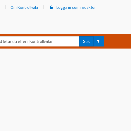
Om Kontrollwiki
Logga in som redaktör
d
Sök
ar
er
trollwiki?