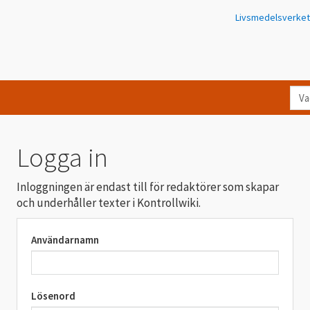
Livsmedelsverket
Va
let
du
eft
Logga in
i
Kon
Inloggningen är endast till för redaktörer som skapar
och underhåller texter i Kontrollwiki.
Användarnamn
Lösenord