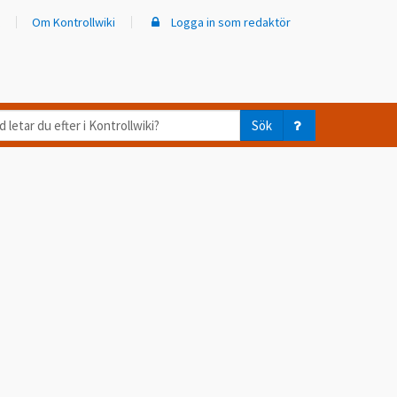
Om Kontrollwiki
Logga in som redaktör
d
Sök
ar
er
trollwiki?