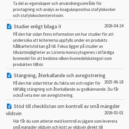
Ta del av egenskaper och användningsområde för
provtagning och analys av koagulaspositiva stafylokocker
och stafylokockenterotoxin.
Studier enligt bilaga II
2026-04-24
På den här sidan finns information om hur studier för att
undersöka att kriterierna uppfylls under en produkts
hållbarhetstid kan gå till. Fokus ligger på studier av
tillväxtmöjligheter av Listeria monocytogenes i ätfärdiga
livsmedel för att bedöma vilken livsmedelskategori som
produkten tillhör.
Stängning, återkallande och avregistrering
2025-06-18
På den här sidan hittar du fakta om och regler för
tillfällig stängning och återkallande av godkännande. Du får
också veta mer om avregistrering.
Stöd till checklistan om kontroll av små mängder
vildsvin
2026-03-03
Här får du som arbetar med kontroll av jägare som leverera
små mängder vildsvin och kött av vildsvin direkt till