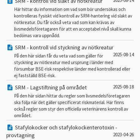
SRM - kontroll vid slakt av nötkreatur
2025-08-14
Här hittar du information om vad som bör undersökas och
kontrolleras fysiskt vid kontroll av SRM-hantering vid slakt av
nötkreatur. Du får också veta vad som kan krävas av
livsmedelsföretagaren för att en acceptabel nivå skall kunna
bedömas vara uppnådd.
SRM - kontroll vid styckning av nötkreatur
2025-08-14
På den här sidan får du veta vad som gäller för
styckning av nötkreatur med ursprung i länder med
försumbar BSE-risk respektive länder med kontrollerad eller
ej fastställd BSE-risk.
SRM - Lagstiftning på området
2025-08-18
På den här sidan hittar du regler som livsmedelsföretagaren
ska följa när det gäller specificerat riskmaterial. Här finns
också regler som styr den officiella veterinärens kontroll av
området.
Stafylokocker och stafylokockenterotoxin -
provtagning
2023-04-26