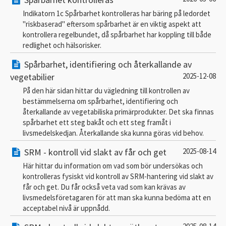
Indikatorn 1c Spårbarhet kontrolleras har bäring på ledordet
"riskbaserad" eftersom spårbarhet är en viktig aspekt att
kontrollera regelbundet, då spårbarhet har koppling till både
redlighet och hälsorisker.
Spårbarhet, identifiering och återkallande av
vegetabilier
2025-12-08
På den här sidan hittar du vägledning till kontrollen av
bestämmelserna om spårbarhet, identifiering och
återkallande av vegetabiliska primärprodukter. Det ska finnas
spårbarhet ett steg bakåt och ett steg framåt i
livsmedelskedjan. Återkallande ska kunna göras vid behov.
SRM - kontroll vid slakt av får och get
2025-08-14
Här hittar du information om vad som bör undersökas och
kontrolleras fysiskt vid kontroll av SRM-hantering vid slakt av
får och get. Du får också veta vad som kan krävas av
livsmedelsföretagaren för att man ska kunna bedöma att en
acceptabel nivå är uppnådd.