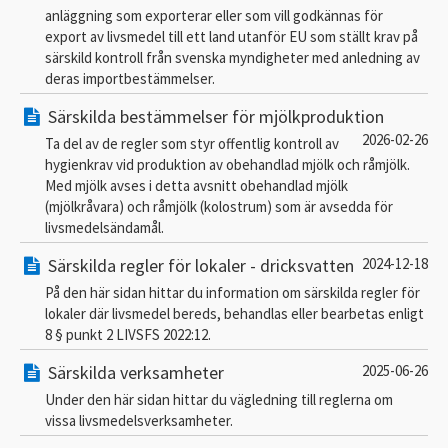
anläggning som exporterar eller som vill godkännas för
export av livsmedel till ett land utanför EU som ställt krav på
särskild kontroll från svenska myndigheter med anledning av
deras importbestämmelser.
Särskilda bestämmelser för mjölkproduktion
2026-02-26
Ta del av de regler som styr offentlig kontroll av
hygienkrav vid produktion av obehandlad mjölk och råmjölk.
Med mjölk avses i detta avsnitt obehandlad mjölk
(mjölkråvara) och råmjölk (kolostrum) som är avsedda för
livsmedelsändamål.
Särskilda regler för lokaler - dricksvatten
2024-12-18
På den här sidan hittar du information om särskilda regler för
lokaler där livsmedel bereds, behandlas eller bearbetas enligt
8 § punkt 2 LIVSFS 2022:12.
Särskilda verksamheter
2025-06-26
Under den här sidan hittar du vägledning till reglerna om
vissa livsmedelsverksamheter.