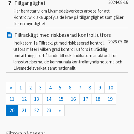
Tillgänglighet
2024-08-16
Här berättar vi om Livsmedelsverkets arbete för att
Kontrollwiki ska uppfylla de krav på tillgänglighet som gäller
för en myndighet.
Tillräckligt med riskbaserad kontroll utförs
2026-05-06
Indikatorn 1a Tillräckligt med riskbaserad kontroll
utförs mäter i vilken grad kontroll utförs i tillräcklig
omfattning i förhållande till risk. Indikatorn är aktuell för
länsstyrelserna, de kommunala kontrollmyndigheterna och
Livsmedelsverket samt nationellt.
«
1
2
3
4
5
6
7
8
9
10
11
12
13
14
15
16
17
18
19
20
21
22
23
»
Filtrera på taggar