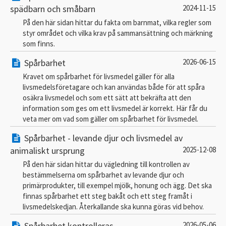
spädbarn och småbarn
2024-11-15
På den här sidan hittar du fakta om barnmat, vilka regler som
styr området och vilka krav på sammansättning och märkning
som finns.
Spårbarhet
2026-06-15
Kravet om spårbarhet för livsmedel gäller för alla
livsmedelsföretagare och kan användas både för att spåra
osäkra livsmedel och som ett sätt att bekräfta att den
information som ges om ett livsmedel är korrekt. Här får du
veta mer om vad som gäller om spårbarhet för livsmedel.
Spårbarhet - levande djur och livsmedel av
animaliskt ursprung
2025-12-08
På den här sidan hittar du vägledning till kontrollen av
bestämmelserna om spårbarhet av levande djur och
primärprodukter, till exempel mjölk, honung och ägg. Det ska
finnas spårbarhet ett steg bakåt och ett steg framåt i
livsmedelskedjan. Återkallande ska kunna göras vid behov.
Spårbarhet kontrolleras
2026-05-06