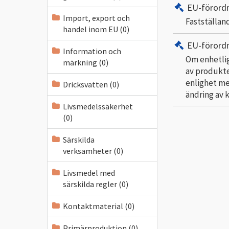
EU-förord
Import, export och
Fastställand
handel inom EU (0)
EU-förord
Information och
Om enhetlig
märkning (0)
av produkte
enlighet me
Dricksvatten (0)
ändring av 
Livsmedelssäkerhet
(0)
Särskilda
verksamheter (0)
Livsmedel med
särskilda regler (0)
Kontaktmaterial (0)
Primärproduktion (0)