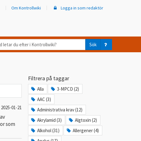
Om Kontrollwiki
Logga in som redaktör
d
Sök
ar
er
Filtrera på taggar
trollwiki?
Alla
3-MPCD (2)
AAC (3)
2025-01-21
Administrativa krav (12)
 av
Akrylamid (3)
Algtoxin (2)
gor som
Alkohol (31)
Allergener (4)
Analys (17)