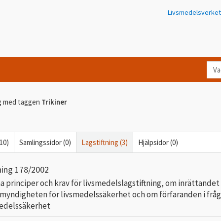
Livsmedelsverket
Va
let
du
g
med taggen
Trikiner
eft
i
Kon
(10)
Samlingssidor (0)
Lagstiftning (3)
Hjälpsidor (0)
ning 178/2002
 principer och krav för livsmedelslagstiftning, om inrättandet
myndigheten för livsmedelssäkerhet och om förfaranden i frå
medelssäkerhet