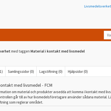
Livsmedelsverket
Va
let
du
kerhet
med taggen
Material i kontakt med livsmedel
eft
i
Kon
1)
Samlingssidor (0)
Lagstiftning (0)
Hjälpsidor (0)
 kontakt med livsmedel - FCM
ormation om material och produkter avsedda att komma i kontakt med liv
ntrollen går till av hur livsmedelsföretagare använder sådana material. L
ftning som reglerar området.