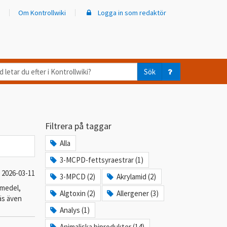
Om Kontrollwiki
Logga in som redaktör
d
Sök
ar
er
Filtrera på taggar
trollwiki?
Alla
3-MCPD-fettsyraestrar (1)
2026-03-11
3-MPCD (2)
Akrylamid (2)
smedel,
Algtoxin (2)
Allergener (3)
äs även
Analys (1)
Animaliska biprodukter (14)