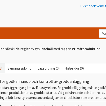
Livsmedelsverket
Va
let
du
ed särskilda regler
av typ
Innehåll
med taggen
Primärproduktion
eft
i
Kon
8)
Samlingssidor (0)
Lagstiftning (0)
Hjälpsidor (0)
 för godkännande och kontroll av groddanläggning
roddanläggningar görs av länsstyrelsen. En groddanläggning måste godk
 innan produktionen av groddar startar. Vid godkännande och kontroll av
ngar bör länsstyrelserna använda sig av de checklistor som presenteras