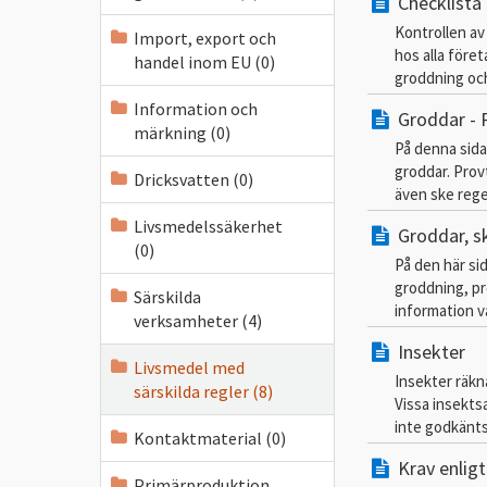
Checklista
Kontrollen av
Import, export och
hos alla före
handel inom EU (0)
groddning och
Information och
Groddar - 
märkning (0)
På denna sida
groddar. Pro
Dricksvatten (0)
även ske reg
Livsmedelssäkerhet
Groddar, s
(0)
På den här si
groddning, pr
Särskilda
information v
verksamheter (4)
Insekter
Livsmedel med
Insekter räkn
särskilda regler (8)
Vissa insekts
inte godkänts.
Kontaktmaterial (0)
Krav enligt
Primärproduktion