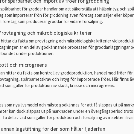
 för spårbarhet och import av fröer för groddning
 spårbarhet för groddar handlar om att säkerställa att hälsointyg och sp
tag som importerar frön för groddning även företag som säljer eller köper
 företag som producerar groddar för vidare försäljning.
Provtagning och mikrobiologiska kriterier
 hittar du fakta om provtagning och mikrobiologiska kriterier vid produkt
vtagningen är en del av godkännande processen för groddanläggningar o
elbundet under produktionen.
kott och microgreens
dan hittar du fakta om kontroll av groddproduktion, handel med fröer för
ovtagning, spårbarhetskrav och intyg för importerade fröer. Här finns ä
ad som gäller för produktion av skott, krasse och microgreens.
as som nya livsmedel och måste godkännas för att få släppas ut på mark
arter kan dock släppas ut på marknaden under en övergångsperiod trots 
 Ta del av vad som gäller för produktion och försäljning av insekter i liv
 annan lagstiftning för den som håller fjäderfän