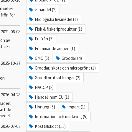
2026-03-30
årbarhet
e-handel (2)
 frön för
Ekologiska livsmedel (1)
Fisk & fiskeriprodukter (1)
2021-06-08
Fri från (7)
ion av
ch ska
Främmande ämnen (1)
GMO (5)
Groddar (4)
2025-10-27
Groddar, skott och microgrönt (1)
Grundförutsättningar (2)
ven
HACCP (2)
2026-04-28
Handel inom EU (1)
naden.
Honung (5)
Import (1)
att de
smedel.
Information och märkning (5)
2026-07-02
Kosttillskott (11)