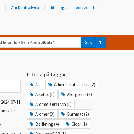
Om Kontrollwiki
Logga in som redaktör
d
Sök
ar
er
Filtrera på taggar
trollwiki?
Alla
Administrativa krav (2)
Alkohol (1)
Allergener (7)
2024-07-11
Aromatiserat vin (1)
ännas av
Aromer (3)
Barnmat (2)
.
Berikning (4)
Cider (1)
Dioxiner/PCB (1)