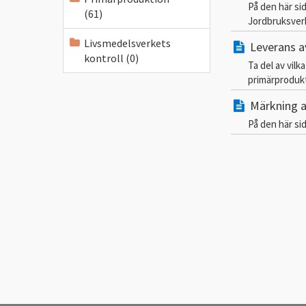
På den här si
(61)
Jordbruksver
Livsmedelsverkets
Leverans a
kontroll (0)
Ta del av vil
primärprodukt
Märkning 
På den här si