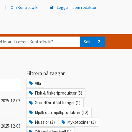
Om Kontrollwiki
Logga in som redaktör
d
Sök
ar
er
Filtrera på taggar
trollwiki?
Alla
Fisk & fiskeriprodukter (5)
2025-12-03
Grundförutsättningar (1)
Mjölk och mjölkprodukter (12)
Musslor (3)
Mykotoxiner (1)
2025-12-03
Offentlig kontroll (1)