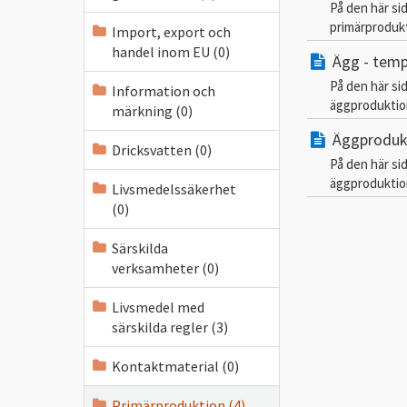
På den här si
primärproduk
Import, export och
handel inom EU (0)
Ägg - temp
På den här si
Information och
äggproduktio
märkning (0)
Äggproduk
Dricksvatten (0)
På den här si
äggproduktio
Livsmedelssäkerhet
(0)
Särskilda
verksamheter (0)
Livsmedel med
särskilda regler (3)
Kontaktmaterial (0)
Primärproduktion (4)