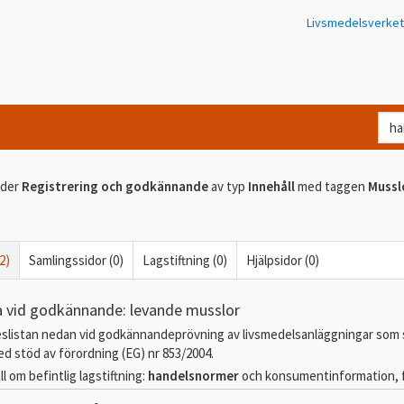
Livsmedelsverket
Va
let
du
der
Registrering och godkännande
av typ
Innehåll
med taggen
Mussl
eft
i
Kon
2)
Samlingssidor (0)
Lagstiftning (0)
Hjälpsidor (0)
a vid godkännande: levande musslor
slistan nedan vid godkännandeprövning av livsmedelsanläggningar som 
 stöd av förordning (EG) nr 853/2004.
fall om befintlig lagstiftning:
handelsnormer
och konsumentinformation, f