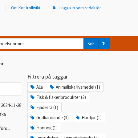
Om Kontrollwiki
Logga in som redaktör
d
Sök
ar
or
er
Filtrera på taggar
trollwiki?
Alla
Animaliska livsmedel (1)
Fisk & fiskeriprodukter (2)
2024-11-28
Fjäderfä (1)
ska
Godkännande (3)
Hardjur (1)
Honung (1)
öro...
Instruktion - Livsmedelsverkets