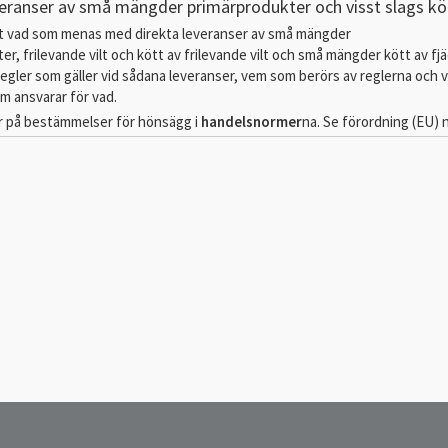
veranser av små mängder primärprodukter och visst slags kö
ut vad som menas med direkta leveranser av små mängder
er, frilevande vilt och kött av frilevande vilt och små mängder kött av fj
 regler som gäller vid sådana leveranser, vem som berörs av reglerna och v
 ansvarar för vad.
ror på bestämmelser för hönsägg i
handelsnormer
na. Se förordning (EU) nr