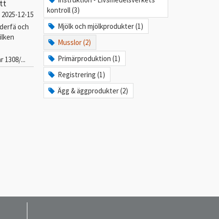
tt
kontroll (3)
2025-12-15
Mjölk och mjölkprodukter (1)
äderfä och
ilken
Musslor (2)
Primärproduktion (1)
 1308/...
Registrering (1)
Ägg & äggprodukter (2)