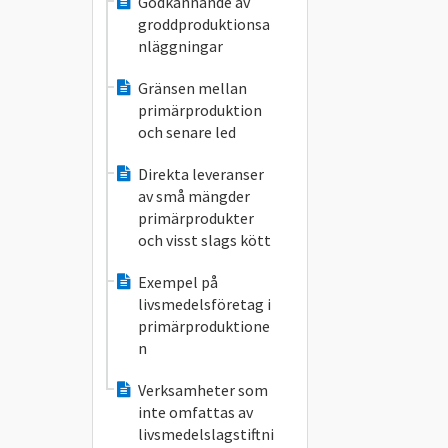
Godkännande av
groddproduktionsa
nläggningar
Gränsen mellan
primärproduktion
och senare led
Direkta leveranser
av små mängder
primärprodukter
och visst slags kött
Exempel på
livsmedelsföretag i
primärproduktione
n
Verksamheter som
inte omfattas av
livsmedelslagstiftni