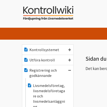
Kontrollsystemet
Sidan du 
Utföra kontroll
Det kan bero
Registrering och
godkännande
Livsmedelsföretag,
livsmedelsföretaga
re och
livsmedelsanläggni
ng