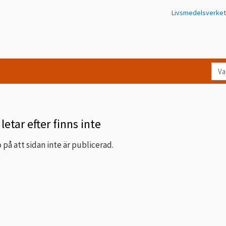
Livsmedelsverket
Va
let
du
eft
i
letar efter finns inte
Kon
 på att sidan inte är publicerad.