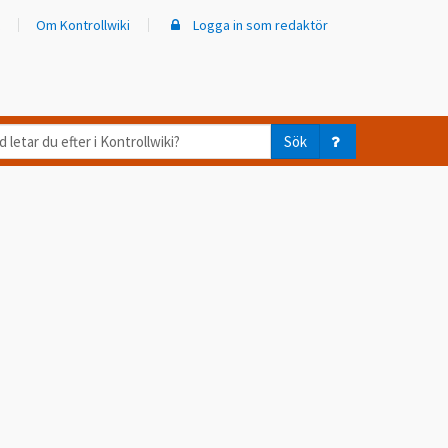
Om Kontrollwiki
Logga in som redaktör
d
Sök
ar
er
trollwiki?