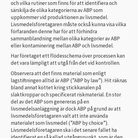
och vilka rutiner som finns för att identifiera och
särskilja de olika kategorierna av ABP som
uppkommer vid produktionen av livsmedel.
Livsmedelsföretagaren måste också kunna visa vilka
förfaranden denne har för att förhindra
sammanblandning mellan olika kategorier av ABP
eller kontaminering mellan ABP och livsmedel.
Har företaget ett flödesschema över processen kan
det vara lämpligt att utgå från det vid kontrollen.
Observera att det finns material som enligt
lagstiftningen alltid är ABP (”ABP by law”). Hit räknas
bland annat köttet kring stickkanalen på
slaktkroppar och specificerat riskmaterial. En stor
del av det ABP som genereras på en
livsmedelsanläggning är dock ABP på grund av att
livsmedelsföretagaren valt att inte använda
materialet som livsmedel (”ABP by choice”).
Livsmedelsföretagaren ska i det senare fallet ha
identifierat en så kallad utgångspunkt, som är den