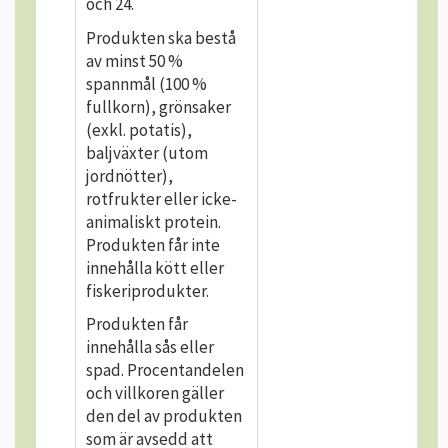
och 24.
Produkten ska bestå
av minst 50 %
spannmål (100 %
fullkorn), grönsaker
(exkl. potatis),
baljväxter (utom
jordnötter),
rotfrukter eller icke-
animaliskt protein.
Produkten får inte
innehålla kött eller
fiskeriprodukter.
Produkten får
innehålla sås eller
spad. Procentandelen
och villkoren gäller
den del av produkten
som är avsedd att