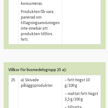
konsumeras.
Produkten får vara
panerad om
tillagningsanvisningen
inte innebär att
produkten tillförs
fett.
Villkor för livsmedelsgrupp 25 a):
25.
a) Skivade
– fett högst 10
påläggsprodukter.
g/100 g
– mättat fett högst
3,5 g/100 g
– tillsatta