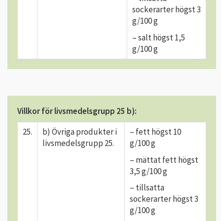
sockerarter högst 3
g/100 g
– salt högst 1,5
g/100 g
Villkor för livsmedelsgrupp 25 b):
25.
b) Övriga produkter i
– fett högst 10
livsmedelsgrupp 25.
g/100 g
– mättat fett högst
3,5 g/100 g
– tillsatta
sockerarter högst 3
g/100 g