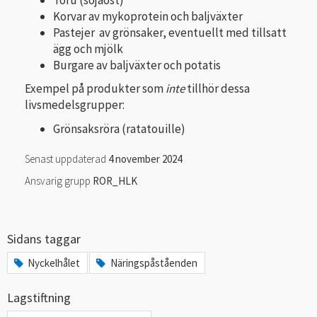
Korvar av mykoprotein och baljväxter
Pastejer av grönsaker, eventuellt med tillsatt
ägg och mjölk
Burgare av baljväxter och potatis
Exempel på produkter som
inte
tillhör dessa
livsmedelsgrupper:
Grönsaksröra (ratatouille)
Senast uppdaterad
4 november 2024
Ansvarig grupp
ROR_HLK
Sidans taggar
Nyckelhålet
Näringspåståenden
Lagstiftning