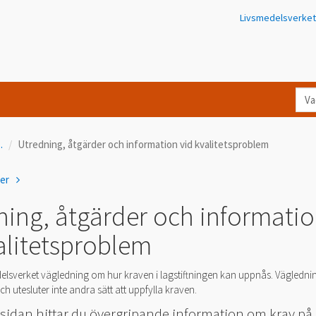
Livsmedelsverket
Va
let
du
..
Utredning, åtgärder och information vid kvalitetsproblem
eft
i
ner
Kon
ning, åtgärder och informati
alitetsproblem
elsverket vägledning om hur kraven i lagstiftningen kan uppnås. Vägledni
h utesluter inte andra sätt att uppfylla kraven.
 sidan hittar du övergripande information om krav på