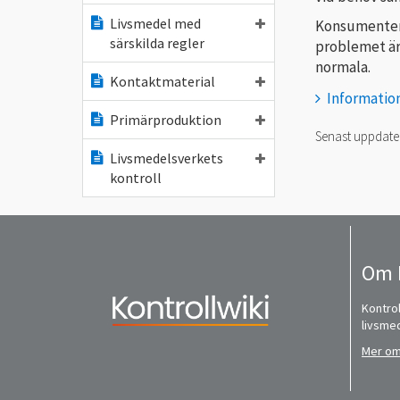
Livsmedel med
Konsumentern
särskilda regler
problemet är 
normala.
Kontaktmaterial
Informatio
Primärproduktion
Senast uppdat
Livsmedelsverkets
kontroll
Om 
Kontrol
livsme
Mer om