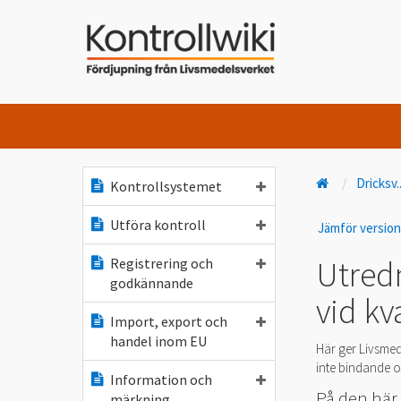
Dricksv
.
Kontrollsystemet
Utföra kontroll
Jämför versio
Utred
Registrering och
godkännande
vid kv
Import, export och
handel inom EU
Här ger Livsmed
inte bindande oc
Information och
På den här
märkning