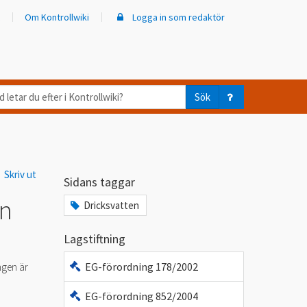
Om Kontrollwiki
Logga in som redaktör
d
Sök
ar
er
Skriv ut
trollwiki?
Sidans taggar
on
Dricksvatten
Lagstiftning
EG-förordning 178/2002
ngen är
EG-förordning 852/2004