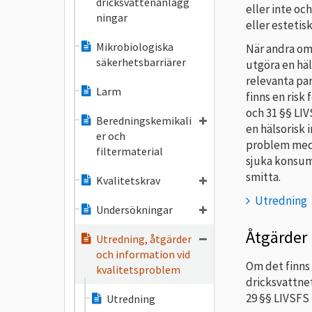
dricksvattenanlägg
eller inte oc
ningar
eller estetisk
Mikrobiologiska
När andra om
säkerhetsbarriärer
utgöra en hä
relevanta par
Larm
finns en risk
och 31 §§ LIV
Beredningskemikali
en hälsorisk 
er och
problem med 
filtermaterial
sjuka konsum
smitta.
Kvalitetskrav
Utredning
Undersökningar
Åtgärder
Utredning, åtgärder
och information vid
Om det finns 
kvalitetsproblem
dricksvattnet
29 §§ LIVSFS 
Utredning