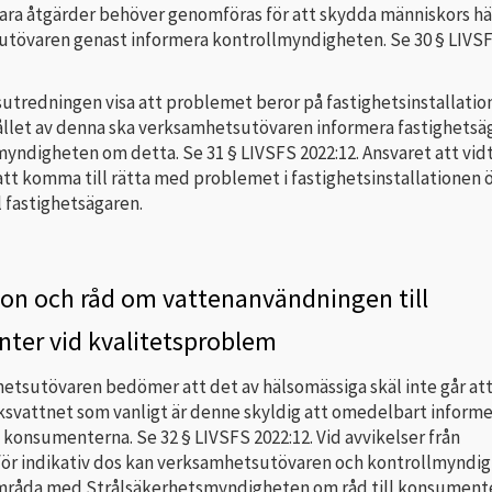
a åtgärder behöver genomföras för att skydda människors hä
tövaren genast informera kontrollmyndigheten. Se 30 § LIVS
sutredningen visa att problemet beror på fastighetsinstallatio
ållet av denna ska verksamhetsutövaren informera fastighetsä
yndigheten om detta. Se 31 § LIVSFS 2022:12. Ansvaret att vid
att komma till rätta med problemet i fastighetsinstallationen 
ll fastighetsägaren.
on och råd om vattenanvändningen till
ter vid kvalitetsproblem
etsutövaren bedömer att det av hälsomässiga skäl inte går at
ksvattnet som vanligt är denne skyldig att omedelbart informe
l konsumenterna. Se 32 § LIVSFS 2022:12. Vid avvikelser från
för indikativ dos kan verksamhetsutövaren och kontrollmyndi
mråda med Strålsäkerhetsmyndigheten om råd till konsument