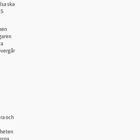
lsa ska
FS
nen
garen
ta
övergår
t
ra och
gheten
erna.