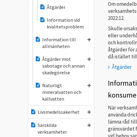
Om omedelbar
Åtgärder
verksamhetsu
2022:12.
Information vid
kvalitetsproblem
Skulle orsak
eller underh
Information till
och kontrollm
allmänheten
åtgärder för 
då istället ti
Åtgärder mot
sabotage och annan
Åtgärder
skadegörelse
Informati
Naturligt
mineralvatten och
konsumen
källvatten
När verksamh
Livsmedelssäkerhet
använda dric
lämna råd til
Särskilda
gränsvärdet 
verksamheter
vid behov sa