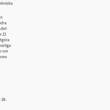
tekniska
an
ndra
 det
e 22
utgöra
varliga
er om
uren
 28-