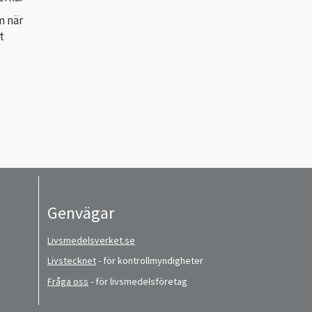
m när
t
Genvägar
Livsmedelsverket.se
Livstecknet
- för kontrollmyndigheter
Fråga oss
- för livsmedelsföretag