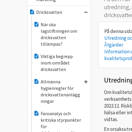
utredning, 
Dricksvatten
dricksvatte
När ska
lagstiftningen om
dricksvatten
Utredning o
tillämpas?
Åtgärder
Information 
Viktiga begrepp
kvalitetspr
inom området
dricksvatten
Utrednin
Allmänna
hygienregler för
Om kvalitetsk
dricksvattenanlägg
verksamhetsu
ningar
2022:12. Risk
hälsa eller i
Faroanalys och
vidtas.
kritiska styrpunkter
för
En orsaksutre