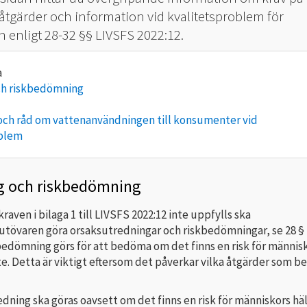
åtgärder och information vid kvalitetsproblem för
n enligt 28-32 §§ LIVSFS 2022:12.
ch riskbedömning
och råd om vattenanvändningen till konsumenter vid
oblem
g och riskbedömning
raven i bilaga 1 till LIVSFS 2022:12 inte uppfylls ska
tövaren göra orsaksutredningar och riskbedömningar, se 28 §
bedömning görs för att bedöma om det finns en risk för männis
nte. Detta är viktigt eftersom det påverkar vilka åtgärder som b
dning ska göras oavsett om det finns en risk för människors hä