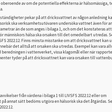
h oberoende av om de potentiella effekterna är hälsomässiga, 
a.
ständigheter pekar på att dricksvattnet av någon anledning k
lsorisk ska verksamhetsutövaren undersöka vattnet även för a
ametrar än de som anges i bilaga 1, och om det konstateras att
 för människors hälsa ska orsaken till det omedelbart utredas. S
SFS 2022:12. Finns minsta misstanke om att dricksvattnet kan 
innebär det alltså att orsaken ska utredas. Exempel kan vara all
beredningen i vattenverket, vissa klagomål eller när rapport
enter tyder på att dricksvattnet kan vara orsaken till vattenb
avvikelser från värdena i bilaga 1 till LIVSFS 2022:12 eller om
 på annat sätt bedöms utgöra en hälsorisk ska det åtgärdas. Se
2022:12.