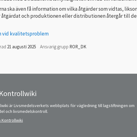
a ska även få information om vilka åtgärder som vidtas, likso
åtgärdat och produktionen eller distributionen återgår till de
n vid kvalitetsproblem
erad
21 augusti 2025
Ansvarig grupp
ROR_DK
Kontrollwiki
lwiki är Livsmedelsverkets webbplats för vägledning till lagstiftningen om
del och livsmedelskontroll.
 Kontrollwiki