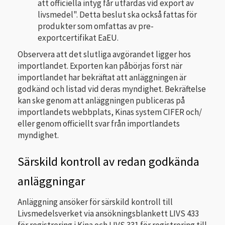
att officiella intyg får utfärdas vid export av
livsmedel". Detta beslut ska också fattas för
produkter som omfattas av pre-
exportcertifikat EaEU.
Observera att det slutliga avgörandet ligger hos
importlandet. Exporten kan påbörjas först när
importlandet har bekräftat att anläggningen är
godkänd och listad vid deras myndighet. Bekräftelse
kan ske genom att anläggningen publiceras på
importlandets webbplats, Kinas system CIFER och/
eller genom officiellt svar från importlandets
myndighet.
Särskild kontroll av redan godkända
anläggningar
Anläggning ansöker för särskild kontroll till
Livsmedelsverket via ansökningsblankett LIVS 433
för registrering i Kina och LIVS 331 för registrering till