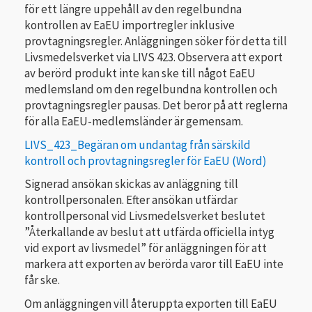
för ett längre uppehåll av den regelbundna
kontrollen av EaEU importregler inklusive
provtagningsregler. Anläggningen söker för detta till
Livsmedelsverket via LIVS 423. Observera att export
av berörd produkt inte kan ske till något EaEU
medlemsland om den regelbundna kontrollen och
provtagningsregler pausas. Det beror på att reglerna
för alla EaEU-medlemsländer är gemensam.
LIVS_423_Begäran om undantag från särskild
kontroll och provtagningsregler för EaEU
Signerad ansökan skickas av anläggning till
kontrollpersonalen. Efter ansökan utfärdar
kontrollpersonal vid Livsmedelsverket beslutet
”Återkallande av beslut att utfärda officiella intyg
vid export av livsmedel” för anläggningen för att
markera att exporten av berörda varor till EaEU inte
får ske.
Om anläggningen vill återuppta exporten till EaEU