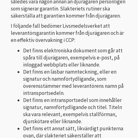
således vara någon annan än djurägaren personligen
som signerar garantin. Slakteriets rutiner ska
säkerställa att garantien kommer från djurägaren.
I följande fall bedömer Livsmedelsverket att
leverantörsgarantin kommer från djurägaren och är
en effektiv övervakning i CCP:
Det finns elektroniska dokument som går att
spåra till djurägaren, exempelvis e-post, på
inloggad webbplats eller liknande.
Det finns en läsbar namnteckning, eller en
signatur och namnförtydligande, som
överensstämmer med leverantörens namn på
intransportsedeln.
Det finns en intransportsedel som innehåller
signatur, namnförtydligande och titel. Titeln
ska vara relevant, exempelvis stallförman,
djurskötare eller liknande.
Det finns ett annat sätt, likvärdigt punkterna
ovan, där slakteriet säkerställer att