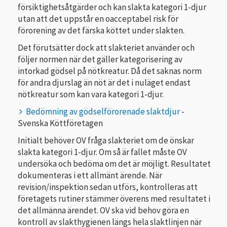
försiktighetsåtgärder och kan slakta kategori 1-djur
utan att det uppstår en oacceptabel risk för
förorening av det färska köttet under slakten.
Det förutsätter dock att slakteriet använder och
följer normen när det gäller kategorisering av
intorkad gödsel på nötkreatur. Då det saknas norm
för andra djurslag än nöt är det i nuläget endast
nötkreatur som kan vara kategori 1-djur.
Bedömning av gödselförorenade slaktdjur
-
Svenska Köttföretagen
Initialt behöver OV fråga slakteriet om de önskar
slakta kategori 1-djur. Om så är fallet måste OV
undersöka och bedöma om det är möjligt. Resultatet
dokumenteras i ett allmänt ärende. När
revision/inspektion sedan utförs, kontrolleras att
företagets rutiner stämmer överens med resultatet i
det allmänna ärendet. OV ska vid behov göra en
kontroll av slakthygienen längs hela slaktlinjen när