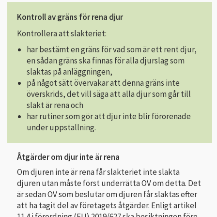
Kontroll av gräns för rena djur
Kontrollera att slakteriet:
har bestämt en gräns för vad som är ett rent djur,
en sådan gräns ska finnas för alla djurslag som
slaktas på anläggningen,
på något sätt övervakar att denna gräns inte
överskrids, det vill säga att alla djur som går till
slakt är rena och
har rutiner som gör att djur inte blir förorenade
under uppstallning.
Åtgärder om djur inte är rena
Om djuren inte är rena får slakteriet inte slakta
djuren utan måste först underrätta OV om detta. Det
är sedan OV som beslutar om djuren får slaktas efter
att ha tagit del av företagets åtgärder. Enligt artikel
11.4 i förordning (EU) 2019/627 ska besiktningen före