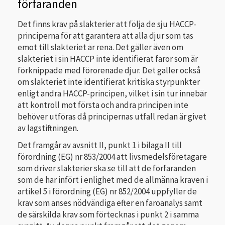
förfaranden
Det finns krav på slakterier att följa de sju HACCP-
principerna för att garantera att alla djur som tas
emot till slakteriet är rena. Det gäller även om
slakteriet i sin HACCP inte identifierat faror som är
förknippade med förorenade djur. Det gäller också
om slakteriet inte identifierat kritiska styrpunkter
enligt andra HACCP-principen, vilket i sin tur innebär
att kontroll mot första och andra principen inte
behöver utföras då principernas utfall redan är givet
av lagstiftningen.
Det framgår av avsnitt II, punkt 1 i bilaga II till
förordning (EG) nr 853/2004 att livsmedelsföretagare
som driver slakterier ska se till att de förfaranden
som de har infört i enlighet med de allmänna kraven i
artikel 5 i förordning (EG) nr 852/2004 uppfyller de
krav som anses nödvändiga efter en faroanalys samt
de särskilda krav som förtecknas i punkt 2 i samma