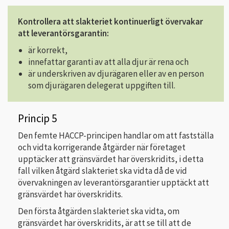
Kontrollera att slakteriet kontinuerligt övervakar
att leverantörsgarantin:
är korrekt,
innefattar garanti av att alla djur är rena och
är underskriven av djurägaren eller av en person
som djurägaren delegerat uppgiften till.
Princip 5
Den femte HACCP-principen handlar om att fastställa
och vidta korrigerande åtgärder när företaget
upptäcker att gränsvärdet har överskridits, i detta
fall vilken åtgärd slakteriet ska vidta då de vid
övervakningen av leverantörsgarantier upptäckt att
gränsvärdet har överskridits.
Den första åtgärden slakteriet ska vidta, om
gränsvärdet har överskridits, är att se till att de