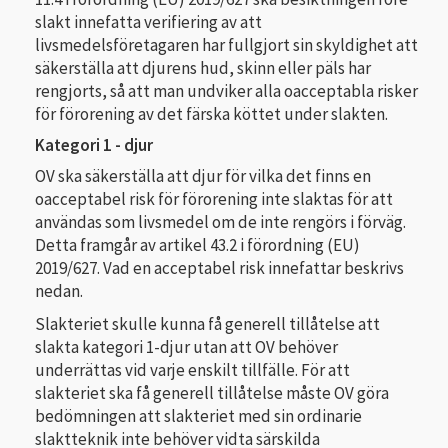
slakt innefatta verifiering av att
livsmedelsföretagaren har fullgjort sin skyldighet att
säkerställa att djurens hud, skinn eller päls har
rengjorts, så att man undviker alla oacceptabla risker
för förorening av det färska köttet under slakten.
Kategori 1 - djur
OV ska säkerställa att djur för vilka det finns en
oacceptabel risk för förorening inte slaktas för att
användas som livsmedel om de inte rengörs i förväg.
Detta framgår av artikel 43.2 i förordning (EU)
2019/627. Vad en acceptabel risk innefattar beskrivs
nedan.
Slakteriet skulle kunna få generell tillåtelse att
slakta kategori 1-djur utan att OV behöver
underrättas vid varje enskilt tillfälle. För att
slakteriet ska få generell tillåtelse måste OV göra
bedömningen att slakteriet med sin ordinarie
slaktteknik inte behöver vidta särskilda