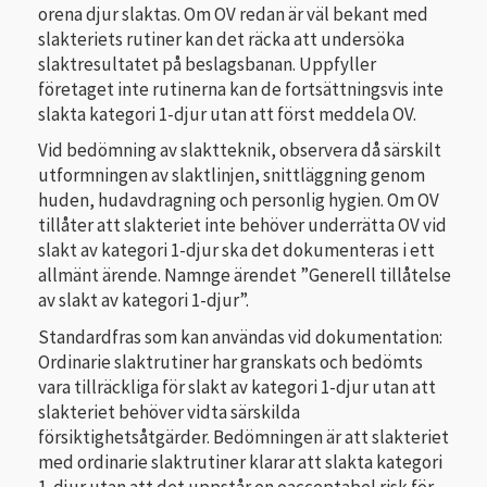
orena djur slaktas. Om OV redan är väl bekant med
slakteriets rutiner kan det räcka att undersöka
slaktresultatet på beslagsbanan. Uppfyller
företaget inte rutinerna kan de fortsättningsvis inte
slakta kategori 1-djur utan att först meddela OV.
Vid bedömning av slaktteknik, observera då särskilt
utformningen av slaktlinjen, snittläggning genom
huden, hudavdragning och personlig hygien. Om OV
tillåter att slakteriet inte behöver underrätta OV vid
slakt av kategori 1-djur ska det dokumenteras i ett
allmänt ärende. Namnge ärendet ”Generell tillåtelse
av slakt av kategori 1-djur”.
Standardfras som kan användas vid dokumentation:
Ordinarie slaktrutiner har granskats och bedömts
vara tillräckliga för slakt av kategori 1-djur utan att
slakteriet behöver vidta särskilda
försiktighetsåtgärder. Bedömningen är att slakteriet
med ordinarie slaktrutiner klarar att slakta kategori
1-djur utan att det uppstår en oacceptabel risk för