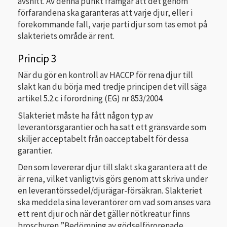
avsnitt. Av denna punkt framgår att det genom
förfarandena ska garanteras att varje djur, eller i
förekommande fall, varje parti djur som tas emot på
slakteriets område är rent.
Princip 3
När du gör en kontroll av HACCP för rena djur till
slakt kan du börja med tredje principen det vill säga
artikel 5.2.c i förordning (EG) nr 853/2004.
Slakteriet måste ha fått någon typ av
leverantörsgarantier och ha satt ett gränsvärde som
skiljer acceptabelt från oacceptabelt för dessa
garantier.
Den som levererar djur till slakt ska garantera att de
är rena, vilket vanligtvis görs genom att skriva under
en leverantörssedel/djurägar-försäkran. Slakteriet
ska meddela sina leverantörer om vad som anses vara
ett rent djur och när det gäller nötkreatur finns
broschyren ”Bedömning av gödselförorenade