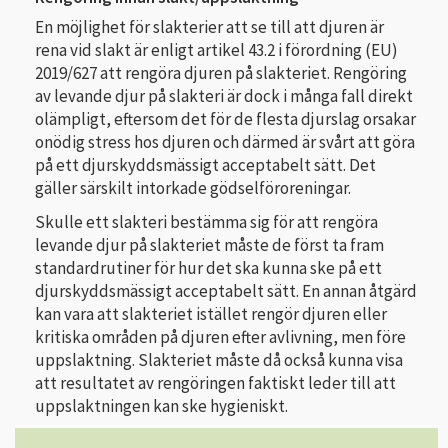
En möjlighet för slakterier att se till att djuren är
rena vid slakt är enligt artikel 43.2 i förordning (EU)
2019/627
att rengöra djuren på slakteriet. Rengöring
av levande djur på slakteri är dock i många fall direkt
olämpligt, eftersom det för de flesta djurslag orsakar
onödig stress hos djuren och därmed är svårt att göra
på ett djurskyddsmässigt acceptabelt sätt. Det
gäller särskilt intorkade gödselföroreningar.
Skulle ett slakteri bestämma sig för att rengöra
levande djur på slakteriet måste de först ta fram
standardrutiner för hur det ska kunna ske på ett
djurskyddsmässigt acceptabelt sätt. En annan åtgärd
kan vara att slakteriet istället rengör djuren eller
kritiska områden på djuren efter avlivning, men före
uppslaktning. Slakteriet måste då också kunna visa
att resultatet av rengöringen faktiskt leder till att
uppslaktningen kan ske hygieniskt.