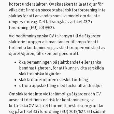
köttet under slakten. OV ska säkerställa att djur för
vilka det finns en oacceptabel risk för förorening inte
slaktas för att användas som livsmedel om de inte
rengörs i förväg. Detta framgår av artikel 43.2 i
förordning (EU) 2019/627.
Vid bedömningen ska OV ta hänsyn till de åtgärder
slakteriet uppger att man tänker tillämpa för att
förhindra kontaminering av slaktkroppen vid slakt av
djuret/djuren, till exempel genom att:
öka bemanningen på slaktbandet eller sänka
bandhastigheten, för att kunna vidta särskilda
slakttekniska åtgärder
slakta djuret/djuren i särskild ordning
utföra uppslaktning med lucka till andra djur.
Om slakteriet inte vidtar lämpliga åtgärder och OV
anser att det finns en risk för kontaminering av
köttet ska OV fatta ett formellt beslut som grundar
sig på artikel 43 i förordning (EU) 2019/627. Ett sådant