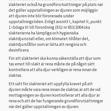
slakteriet också ha grundförutsättningar på plats när
det gäller uppstallningen av djuren som möjliggör
att djuren inte blir förorenade under
uppstallningstiden. Enligt avsnitt I, kapitel II, punkt
1 i bilaga III till förordning (EG) nr 853/2004 ska
slakterierna ha lämpliga och hygieniska
slaktdjursstall eller, om klimatet tillåter det,
slaktdjursfållor som är lätta att rengöra och
desinficera.
För att slakteriet ska kunna säkerställa att djur som
tas emot till slakt är rena måste de på något sätt
kontrollera att alla djur verkligen är rena innan de
slaktas.
Ett sätt för slakteriet att uppfylla kravet på att
djuren måste vara rena innan de slaktas är att de vid
mottagningen av djuren kontrollerar att alla djur är
rena och att de har fungerande grundförutsättningar
när det gäller uppstallningen av djuren.