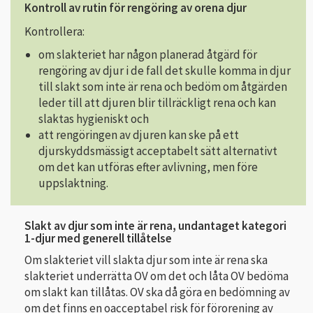
Kontroll av rutin för rengöring av orena djur
Kontrollera:
om slakteriet har någon planerad åtgärd för
rengöring av djur i de fall det skulle komma in djur
till slakt som inte är rena och bedöm om åtgärden
leder till att djuren blir tillräckligt rena och kan
slaktas hygieniskt och
att rengöringen av djuren kan ske på ett
djurskyddsmässigt acceptabelt sätt alternativt
om det kan utföras efter avlivning, men före
uppslaktning.
Slakt av djur som inte är rena, undantaget kategori
1-djur med generell tillåtelse
Om slakteriet vill slakta djur som inte är rena ska
slakteriet underrätta OV om det och låta OV bedöma
om slakt kan tillåtas. OV ska då göra en bedömning av
om det finns en oacceptabel risk för förorening av