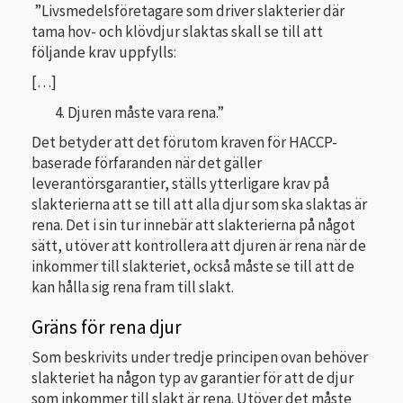
”Livsmedelsföretagare som driver slakterier där
tama hov- och klövdjur slaktas skall se till att
följande krav uppfylls:
[…]
Djuren måste vara rena.”
Det betyder att det förutom kraven för HACCP-
baserade förfaranden när det gäller
leverantörsgarantier, ställs ytterligare krav på
slakterierna att se till att alla djur som ska slaktas är
rena. Det i sin tur innebär att slakterierna på något
sätt, utöver att kontrollera att djuren är rena när de
inkommer till slakteriet, också måste se till att de
kan hålla sig rena fram till slakt.
Gräns för rena djur
Som beskrivits under tredje principen ovan behöver
slakteriet ha någon typ av garantier för att de djur
som inkommer till slakt är rena. Utöver det måste