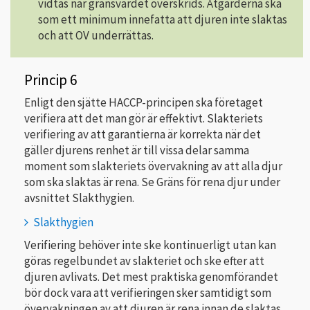
vidtas när gränsvärdet överskrids.
Åtgärderna ska
som ett minimum innefatta att djuren inte slaktas
och att OV underrättas.
Princip 6
Enligt den sjätte HACCP-principen ska företaget
verifiera att det man gör är effektivt. Slakteriets
verifiering av att garantierna är korrekta när det
gäller djurens renhet är till vissa delar samma
moment som slakteriets övervakning av att alla djur
som ska slaktas är rena. Se Gräns för rena djur under
avsnittet Slakthygien.
Slakthygien
Verifiering behöver inte ske kontinuerligt utan kan
göras regelbundet av slakteriet och ske efter att
djuren avlivats. Det mest praktiska genomförandet
bör dock vara att verifieringen sker samtidigt som
övervakningen av att djuren är rena innan de slaktas.