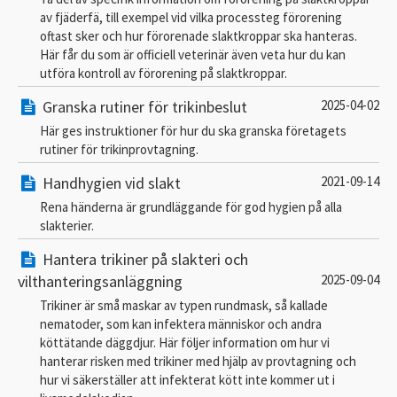
av fjäderfä, till exempel vid vilka processteg förorening
oftast sker och hur förorenade slaktkroppar ska hanteras.
Här får du som är officiell veterinär även veta hur du kan
utföra kontroll av förorening på slaktkroppar.
Granska rutiner för trikinbeslut
2025-04-02
Här ges instruktioner för hur du ska granska företagets
rutiner för trikinprovtagning.
Handhygien vid slakt
2021-09-14
Rena händerna är grundläggande för god hygien på alla
slakterier.
Hantera trikiner på slakteri och
vilthanteringsanläggning
2025-09-04
Trikiner är små maskar av typen rundmask, så kallade
nematoder, som kan infektera människor och andra
köttätande däggdjur. Här följer information om hur vi
hanterar risken med trikiner med hjälp av provtagning och
hur vi säkerställer att infekterat kött inte kommer ut i