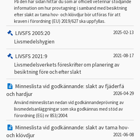
På den här sidan hittar du som är officiell veterinär stödjande
information om hur provtagning i samband med besiktning
efter slakt av tama hov- och klövdjur bör utföras för att
kraven i förordning (EU) 2019/627 ska uppfyllas.
LIVSFS 2005:20
2025-02-13
Livsmedelshygien
LIVSFS 2021:9
2021-08-17
Livsmedelsverkets föreskrifter om planering av
besiktning före och efter slakt
Minneslista vid godkännande: slakt av fjäderfä
och hardjur
2026-04-29
Använd minneslistan nedan vid godkännandeprövning av
livsmedelsanläggningar som ska godkännas med stöd av
förordning (EG) nr 853/2004.
Minneslista vid godkännande: slakt av tama hov-
och klövdjur
2021-06-08