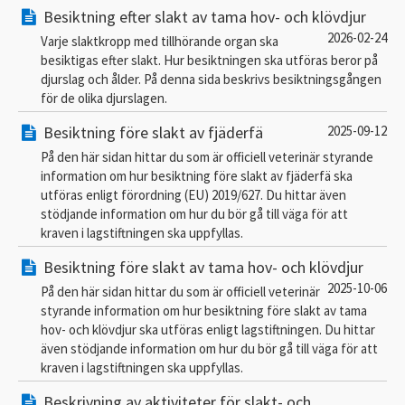
Besiktning efter slakt av tama hov- och klövdjur
2026-02-24
Varje slaktkropp med tillhörande organ ska
besiktigas efter slakt. Hur besiktningen ska utföras beror på
djurslag och ålder. På denna sida beskrivs besiktningsgången
för de olika djurslagen.
Besiktning före slakt av fjäderfä
2025-09-12
På den här sidan hittar du som är officiell veterinär styrande
information om hur besiktning före slakt av fjäderfä ska
utföras enligt förordning (EU) 2019/627. Du hittar även
stödjande information om hur du bör gå till väga för att
kraven i lagstiftningen ska uppfyllas.
Besiktning före slakt av tama hov- och klövdjur
2025-10-06
På den här sidan hittar du som är officiell veterinär
styrande information om hur besiktning före slakt av tama
hov- och klövdjur ska utföras enligt lagstiftningen. Du hittar
även stödjande information om hur du bör gå till väga för att
kraven i lagstiftningen ska uppfyllas.
Beskrivning av aktiviteter för slakt- och