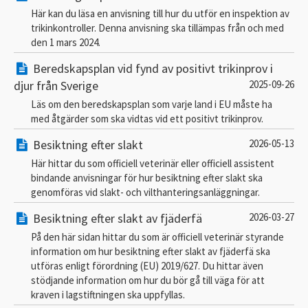
Här kan du läsa en anvisning till hur du utför en inspektion av
trikinkontroller. Denna anvisning ska tillämpas från och med
den 1 mars 2024.
Beredskapsplan vid fynd av positivt trikinprov i
djur från Sverige
2025-09-26
Läs om den beredskapsplan som varje land i EU måste ha
med åtgärder som ska vidtas vid ett positivt trikinprov.
Besiktning efter slakt
2026-05-13
Här hittar du som officiell veterinär eller officiell assistent
bindande anvisningar för hur besiktning efter slakt ska
genomföras vid slakt- och vilthanteringsanläggningar.
Besiktning efter slakt av fjäderfä
2026-03-27
På den här sidan hittar du som är officiell veterinär styrande
information om hur besiktning efter slakt av fjäderfä ska
utföras enligt förordning (EU) 2019/627. Du hittar även
stödjande information om hur du bör gå till väga för att
kraven i lagstiftningen ska uppfyllas.