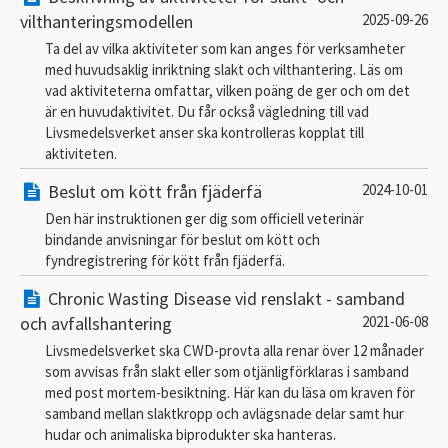
vilthanteringsmodellen
2025-09-26
Ta del av vilka aktiviteter som kan anges för verksamheter
med huvudsaklig inriktning slakt och vilthantering. Läs om
vad aktiviteterna omfattar, vilken poäng de ger och om det
är en huvudaktivitet. Du får också vägledning till vad
Livsmedelsverket anser ska kontrolleras kopplat till
aktiviteten.
Beslut om kött från fjäderfä
2024-10-01
Den här instruktionen ger dig som officiell veterinär
bindande anvisningar för beslut om kött och
fyndregistrering för kött från fjäderfä.
Chronic Wasting Disease vid renslakt - samband
och avfallshantering
2021-06-08
Livsmedelsverket ska CWD-provta alla renar över 12 månader
som avvisas från slakt eller som otjänligförklaras i samband
med post mortem-besiktning. Här kan du läsa om kraven för
samband mellan slaktkropp och avlägsnade delar samt hur
hudar och animaliska biprodukter ska hanteras.