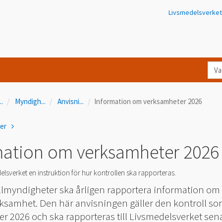
Livsmedelsverket
Va
let
du
...
Myndigh
...
Anvisni
...
Information om verksamheter 2026
eft
i
ner
Kon
mation om verksamheter 2026
elsverket en instruktion för hur kontrollen ska rapporteras.
llmyndigheter ska årligen rapportera information om
rksamhet. Den här anvisningen gäller den kontroll s
er 2026 och ska rapporteras till Livsmedelsverket sen