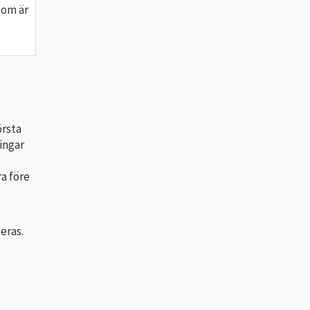
som är
örsta
ingar
a före
eras.