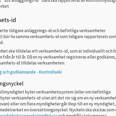
t ”SLV anläggnings-id” bara ska rapporteras av kontrollmyndi
rket.
ets-id
ette tidigare anläggnings-id och befintliga verksamheter
r) bör ha samma verksamhets-id som tidigare rapporterats so
d.
het ska tilldelas ett verksamhets-id, som är individuellt och fö
från år till år. Då en ny verksamhet registreras eller godkänns,
ksamhets-id tilldelas verksamheten.
ng och godkännande - Kontrollwiki
ingsnyckel
ollmyndighet byter verksamhetssystem (eller om befintliga
 byter verksamhets-id utan att det rör sig om en ny verksamhet
ovan) eller om flera myndigheter går ihop till en ny myndighet,
medelverket en översättningsnyckel. Nyckeln ska skickas som 
yndighetsrapportering@slv.se
och innehålla kolumnerna