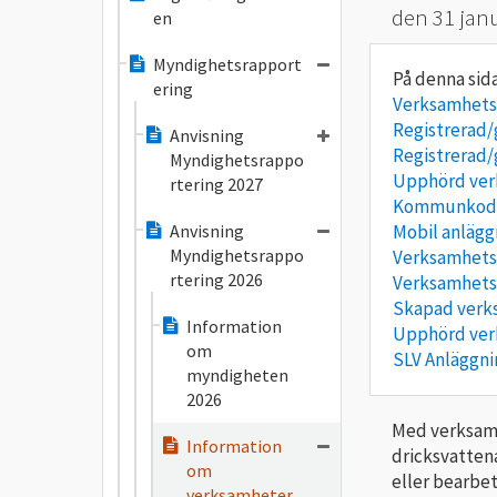
den 31 janu
en
Myndighetsrapport
ering
Verksamhets
Registrerad
Anvisning
Registrerad
Myndighetsrappo
Upphörd ve
rtering 2027
Kommunkod
Anvisning
Mobil anlägg
Myndighetsrappo
Verksamhets
rtering 2026
Verksamhets
Skapad verk
Information
Upphörd ver
om
SLV Anläggni
myndigheten
2026
Med verksamh
Information
dricksvatten
om
eller bearbe
verksamheter