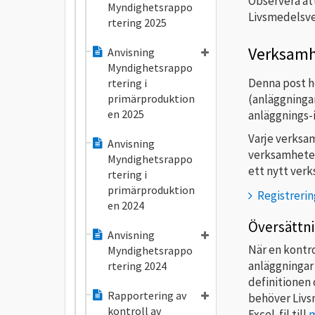
Observera at
Myndighetsrappo
Livsmedelsve
rtering 2025
Verksamh
Anvisning
Myndighetsrappo
Denna post h
rtering i
(anläggninga
primärproduktion
en 2025
anläggnings-i
Varje verksam
Anvisning
verksamheten 
Myndighetsrappo
ett nytt ver
rtering i
primärproduktion
Registreri
en 2024
Översättn
Anvisning
När en kontr
Myndighetsrappo
anläggningar
rtering 2024
definitionen 
Rapportering av
behöver Livs
kontroll av
Excel-fil till
m