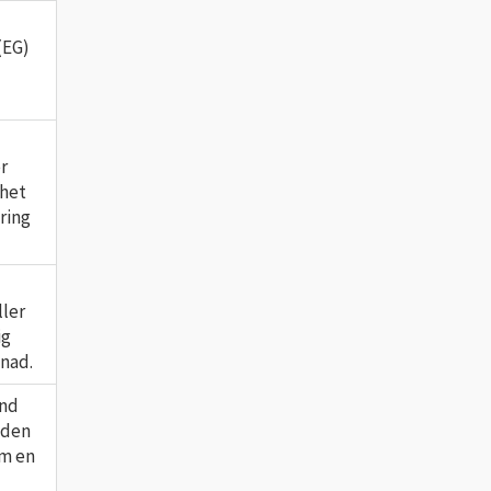
(EG)
r
mhet
ring
ller
ig
nad.
änd
 den
om en