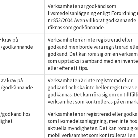
Verksamheten är godkänd som
livsmedelsanläggning enligt Förordning 
nr 853/2004. Även villkorat godkännande
räknas som godkännande.
 krav på
Verksamheten är
inte
registrerad eller
ng/godkännande
godkänd men borde vara registrerad elle
godkänd. Det kan röra sig om en verksa
som upptäcks i samband med en invente
eller efter ett tips.
 av krav på
Verksamheten är inte registrerad eller
ng/godkännande
godkänd och ska inte heller registreras e
godkännas. Det kan röra sig om en tillfäll
verksamhet som kontrolleras på en mark
d/godkänd hos
Verksamheten är registrerad eller godk
ighet
som livsmedelsanläggning, men inte hos
aktuella myndigheten. Det kan röra sig 
mobil verksamhet som kontrolleras i en