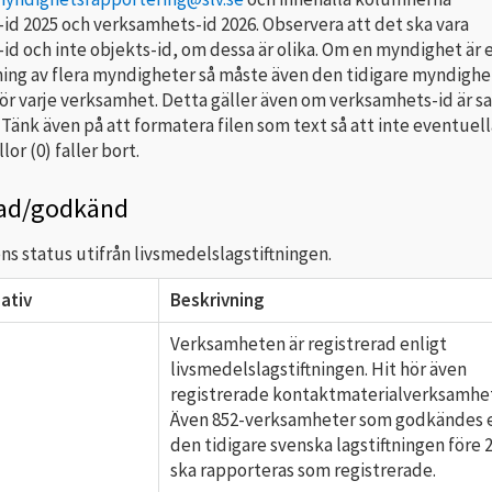
id 2025 och verksamhets-id 2026. Observera att det ska vara
d och inte objekts-id, om dessa är olika. Om en myndighet är 
ng av flera myndigheter så måste även den tidigare myndigh
ör varje verksamhet. Detta gäller även om verksamhets-id är 
 Tänk även på att formatera filen som text så att inte eventuell
or (0) faller bort.
rad/godkänd
s status utifrån livsmedelslagstiftningen.
ativ
Beskrivning
d
Verksamheten är registrerad enligt
livsmedelslagstiftningen. Hit hör även
registrerade kontaktmaterialverksamhet
Även 852-verksamheter som godkändes e
den tidigare svenska lagstiftningen före 
ska rapporteras som registrerade.