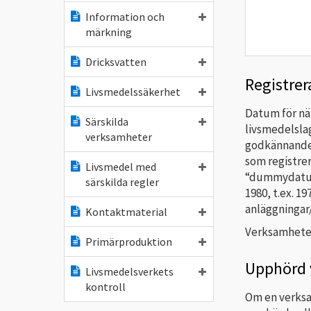
Information och
märkning
Dricksvatten
Registre
Livsmedelssäkerhet
Datum för nä
Särskilda
livsmedelsla
verksamheter
godkännandet
som registrer
Livsmedel med
“dummydatum”
särskilda regler
1980, t.ex. 1
anläggningar
Kontaktmaterial
Verksamheter
Primärproduktion
Upphörd 
Livsmedelsverkets
kontroll
Om en verksa