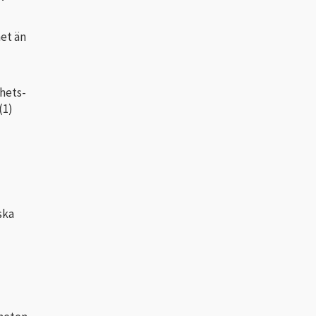
et än
hets-
(1)
ska