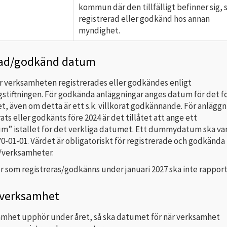
kommun där den tillfälligt befinner sig, 
registrerad eller godkänd hos annan
myndighet.
rad/godkänd datum
r verksamheten registrerades eller godkändes enligt
gstiftningen. För godkända anläggningar anges datum för det f
, även om detta är ett s.k. villkorat godkännande. För anläggn
ats eller godkänts före 2024 är det tillåtet att ange ett
 istället för det verkliga datumet. Ett dummydatum ska var
970-01-01. Värdet är obligatoriskt för registrerade och godkända
/verksamheter.
 som registreras/godkänns under januari 2027 ska inte rapport
verksamhet
mhet upphör under året, så ska datumet för när verksamhet