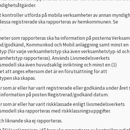
ndighetsåtgärder.
t kontroller utförda på mobila verksamheter av annan myndigh
dessa registrerade ska rapporteras av hemkommunen. Se
.
heter som rapporteras ska ha information på posterna Verksam
rad/godkänd, Kommunkod och Mobil anläggning samt minst en 
yp (för varje verksamhetstyp ska även verksamhetstyp-id och
amhetstyp rapporteras). Används Livsmedelsverkets
smodell ska även huvudsaklig inriktning och minst en (1)
t att anges eftersom det är en förutsättning för att
ypen ska skapas.
som är eller har varit registrerade eller godkända under året 
information på posten Registrerad/godkänd datum.
som är eller har varit riskklassade enligt livsmedelsverkets
gsmodell ska rapporteras med riskklassningsuppgifter.
h liknande ska ej rapporteras.