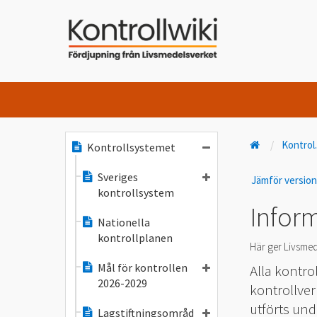
Kontrol
Kontrollsystemet
Sveriges
Jämför versio
kontrollsystem
Infor
Nationella
kontrollplanen
Här ger Livsmed
Mål för kontrollen
Alla kontro
2026-2029
kontrollve
utförts und
Lagstiftningsområd