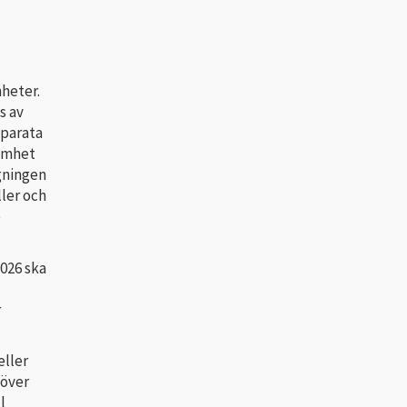
heter.
s av
eparata
samhet
gningen
ler och
e
2026 ska
r
eller
höver
l