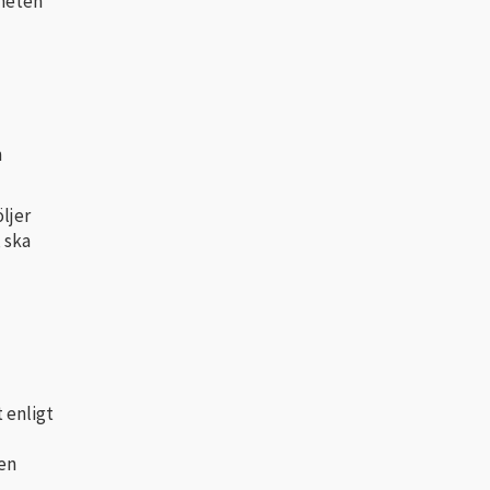
gheten
m
ljer
 ska
 enligt
en