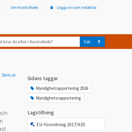
Om Kontrollwiki
Logga in som redaktör
d
Sök
ar
er
Skriv ut
trollwiki?
Sidans taggar
Myndighetrapportering 2026
Myndighetsrapportering
 sin
Lagstiftning
om
EU-förordning 2017/625
ast