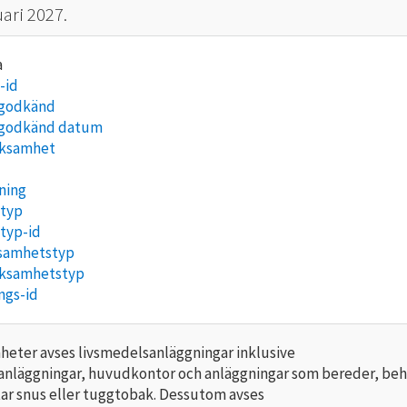
ari 2027.
-id
/godkänd
/godkänd datum
rksamhet
ning
typ
typ-id
samhetstyp
ksamhetstyp
ngs-id
eter avses livsmedelsanläggningar inklusive
anläggningar, huvudkontor och anläggningar som bereder, be
tar snus eller tuggtobak. Dessutom avses