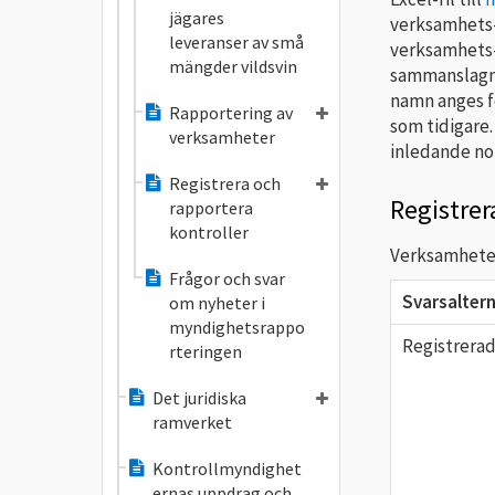
jägares
verksamhets-
leveranser av små
verksamhets-i
mängder vildsvin
sammanslagni
namn anges f
Rapportering av
som tidigare.
verksamheter
inledande noll
Registrera och
Registre
rapportera
kontroller
Verksamheten
Frågor och svar
Svarsaltern
om nyheter i
myndighetsrappo
Registrera
rteringen
Det juridiska
ramverket
Kontrollmyndighet
ernas uppdrag och