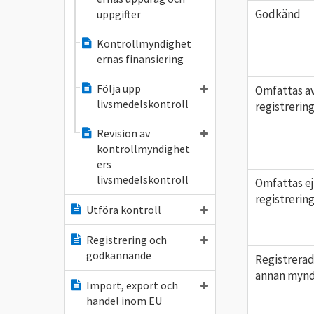
Godkänd
uppgifter
Kontrollmyndighet
ernas finansiering
Följa upp
Omfattas av
livsmedelskontroll
registreri
Revision av
kontrollmyndighet
ers
livsmedelskontroll
Omfattas ej
registreri
Utföra kontroll
Registrering och
godkännande
Registrera
annan mynd
Import, export och
handel inom EU