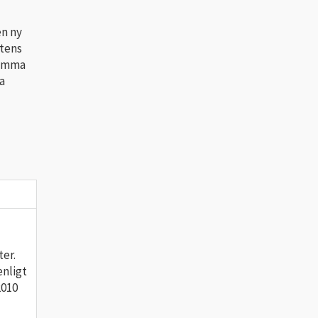
en ny
etens
samma
a
er.
nligt
2010