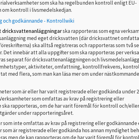
ialverksamheter som ska ha regelbunden kontroll enligt EU-
n om kontroll i livsmedelskedjan.
ng och godkännande - Kontrollwiki
t
dricksvattenanläggningar
ska rapporteras som egna verksam
sanläggning med eget dricksvatten (där dricksvattnet omfatta
öreskrifterna) ska alltså registreras och rapporteras som två s
. Det innebär att alla uppgifter som ska rapporteras per verk
ras separat för dricksvattenanläggningen och livsmedelsanläg
mhetstyper, aktiviteter, omfattning, kontrollfrekvens, kontrol
ltat med flera, som man kan läsa mer om under nästkommand
eter som är eller har varit registrerade eller godkända under 
Verksamheter som omfattas av krav på registrering eller
ka rapporteras, om de har varit föremål för kontroll och/elle
gärder under rapporteringsåret.
 som inte omfattas av krav på registrering eller godkännande 
 som är registrerade eller godkända hos annan myndighet be
ras men de kan rapporteras om de har varit föremål för kontrol