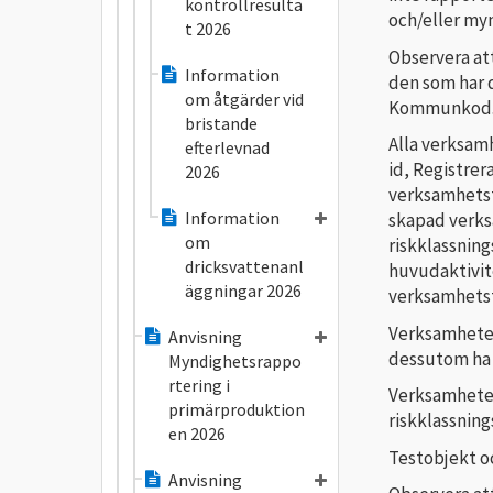
kontrollresulta
och/eller my
t 2026
Observera at
Information
den som har 
om åtgärder vid
Kommunkod
bristande
Alla verksam
efterlevnad
id, Registre
2026
verksamhetst
Information
skapad verks
om
riskklassning
dricksvattenanl
huvudaktivite
äggningar 2026
verksamhetst
Verksamheter 
Anvisning
dessutom ha 
Myndighetsrappo
rtering i
Verksamheter 
primärproduktion
riskklassnin
en 2026
Testobjekt oc
Anvisning