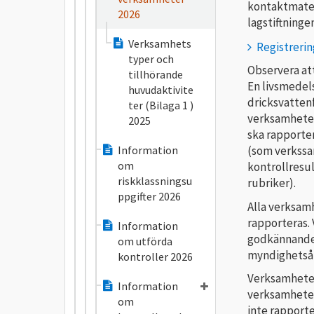
kontaktmater
2026
lagstiftninge
Verksamhets
Registreri
typer och
Observera at
tillhörande
En livsmedel
huvudaktivite
dricksvattenf
ter (Bilaga 1 )
verksamheter
2025
ska rapporte
Information
(som verkssa
om
kontrollresu
riskklassningsu
rubriker).
ppgifter 2026
Alla verksamh
rapporteras. 
Information
godkännande s
om utförda
myndighetsåt
kontroller 2026
Verksamheter
Information
verksamheter
om
inte rapporte