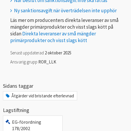
När beslut om sanktionsavgift inte ska fattas
Ny sanktionsavgift när överträdelsen inte upphör
Läs mer om producenters direkta leveranser av små
mängder primärprodukter och visst slags kött på
sidan
Direkta leveranser av små mängder
primärprodukter och visst slags kött
Senast uppdaterad
2 oktober 2025
Ansvarig grupp
ROR_LLK
Sidans taggar
Åtgärder vid bristande efterlevnad
Lagstiftning
EG-förordning
178/2002