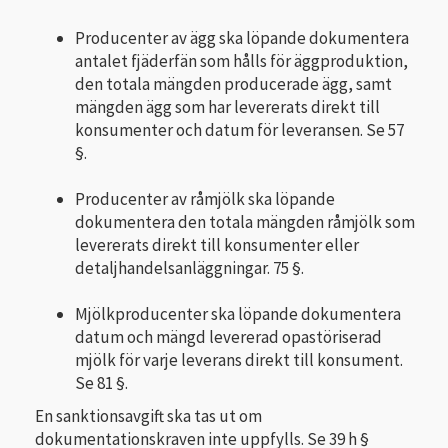
Producenter av ägg ska löpande dokumentera
antalet fjäderfän som hålls för äggproduktion,
den totala mängden producerade ägg, samt
mängden ägg som har levererats direkt till
konsumenter och datum för leveransen. Se 57
§.
Producenter av råmjölk ska löpande
dokumentera den totala mängden råmjölk som
levererats direkt till konsumenter eller
detaljhandelsanläggningar. 75 §.
Mjölkproducenter ska löpande dokumentera
datum och mängd levererad opastöriserad
mjölk för varje leverans direkt till konsument.
Se 81 §.
En sanktionsavgift ska tas ut om
dokumentationskraven inte uppfylls. Se 39 h §