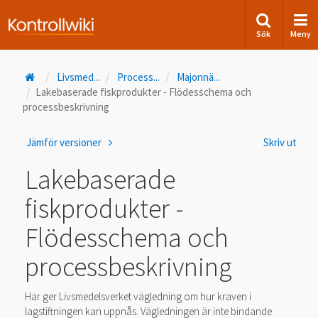
Sök
Meny
Livsmed
...
Process
...
Majonnä
...
Lakebaserade fiskprodukter - Flödesschema och
processbeskrivning
Jämför versioner
Skriv ut
Lakebaserade
fiskprodukter -
Flödesschema och
processbeskrivning
Här ger Livsmedelsverket vägledning om hur kraven i
lagstiftningen kan uppnås. Vägledningen är inte bindande