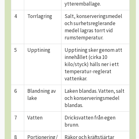
ytteremballage.
4
Torrlagring
Salt, konserveringsmedel
och surhetsreglerande
medel lagras torrt vid
rumstemperatur.
5
Upptining
Upptining sker genom att
innehållet (cirka 10
kilo/styck) hälls ner i ett
temperatur-reglerat
vattenkar.
6
Blandning av
Laken blandas. Vatten, salt
lake
och konserveringsmedel
blandas.
7
Vatten
Dricksvatten från egen
brunn.
8
Portionering/
Räkor och kräftstjärtar