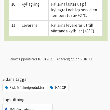
10
Kyllagring
Pallarna lastas ut på
kyllagret och lagras vid en
temperatur av +2 °C.
11
Leverans
Pallarna levereras ut till
väntande kylbilar (+8 °C).
Senast uppdaterad
16 juli 2025
Ansvarig grupp
ROR_LH
Sidans taggar
Fisk & fiskeriprodukter
HACCP
Lagstiftning
EG-förordning