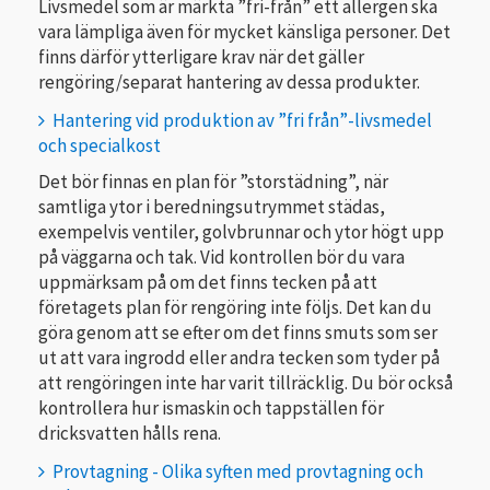
Livsmedel som är märkta ”fri-från” ett allergen ska
vara lämpliga även för mycket känsliga personer. Det
finns därför ytterligare krav när det gäller
rengöring/separat hantering av dessa produkter.
Hantering vid produktion av ”fri från”-livsmedel
och specialkost
Det bör finnas en plan för ”storstädning”, när
samtliga ytor i berednings­utrym­met städas,
exempelvis ventiler, golvbrunnar och ytor högt upp
på väggarna och tak. Vid kontrollen bör du vara
uppmärksam på om det finns tecken på att
företagets plan för rengöring inte följs. Det kan du
göra genom att se efter om det finns smuts som ser
ut att vara ingrodd eller andra tecken som tyder på
att rengöringen inte har varit tillräcklig. Du bör också
kontrollera hur ismaskin och tappställen för
dricksvatten hålls rena.
Provtagning - Olika syften med provtagning och