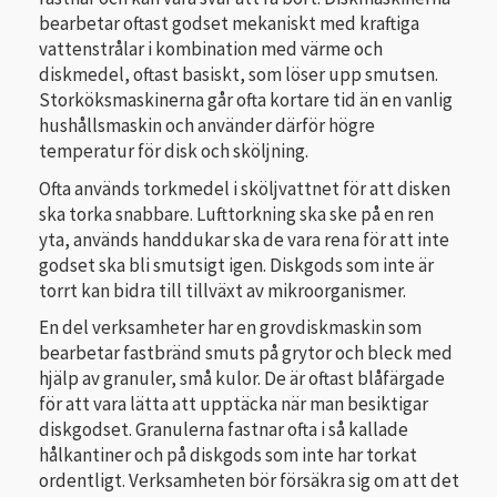
bearbetar oftast godset mekaniskt med kraftiga
vattenstrålar i kombination med värme och
diskmedel, oftast basiskt, som löser upp smutsen.
Storköksmaskinerna går ofta kortare tid än en vanlig
hushållsmaskin och använder därför högre
temperatur för disk och sköljning.
Ofta används torkmedel i sköljvattnet för att disken
ska torka snabbare. Luft­torkning ska ske på en ren
yta, används handdukar ska de vara rena för att inte
godset ska bli smutsigt igen. Diskgods som inte är
torrt kan bidra till tillväxt av mikroorganismer.
En del verksamheter har en grovdiskmaskin som
bearbetar fastbränd smuts på grytor och bleck med
hjälp av granuler, små kulor. De är oftast blåfärgade
för att vara lätta att upptäcka när man besiktigar
diskgodset. Granulerna fastnar ofta i så kallade
hålkantiner och på diskgods som inte har torkat
ordent­ligt. Verksamheten bör försäkra sig om att det