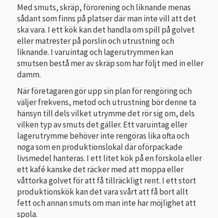
Med smuts, skräp, förorening och liknande menas
sådant som finns på platser där man inte vill att det
ska vara. I ett kök kan det handla om spill på golvet
eller mat­rester på porslin och utrustning och
liknande. I varuintag och lagerutrymmen kan
smutsen bestå mer av skräp som har följt med in eller
damm.
När företagaren gör upp sin plan för rengöring och
väljer frekvens, metod och utrustning bör denne ta
hänsyn till dels vilket utrymme det rör sig om, dels
vilken typ av smuts det gäller. Ett varuintag eller
lagerutrymme behöver inte rengöras lika ofta och
noga som en produktions­lokal där oförpackade
livsmedel hanteras. I ett litet kök på en förskola eller
ett kafé kanske det räcker med att moppa eller
våttorka golvet för att få tillräckligt rent. I ett stort
produktionskök kan det vara svårt att få bort allt
fett och annan smuts om man inte har möjlighet att
spola.