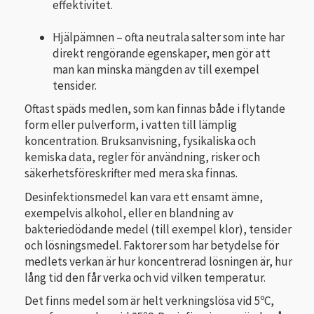
effektivitet.
Hjälpämnen – ofta neutrala salter som inte har
direkt rengörande egenskaper, men gör att
man kan minska mängden av till exempel
tensider.
Oftast späds medlen, som kan finnas både i flytande
form eller pulverform, i vatten till lämplig
koncentration. Bruksanvisning, fysikaliska och
kemiska data, regler för användning, risker och
säkerhetsföreskrifter med mera ska finnas.
Desinfektionsmedel kan vara ett ensamt ämne,
exempelvis alkohol, eller en bland­ning av
bakteriedödande medel (till exempel klor), tensider
och lösningsmedel. Faktorer som har betydelse för
medlets verkan är hur koncentrerad lösningen är, hur
lång tid den får verka och vid vilken temperatur.
Det finns medel som är helt verk­ningslösa vid 5ºC,