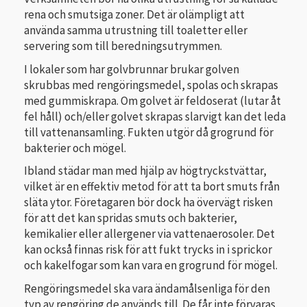
rena och smutsiga zoner. Det är olämpligt att
använda samma utrustning till toaletter eller
servering som till beredningsutrymmen.
I lokaler som har golvbrunnar brukar golven
skrubbas med rengöringsmedel, spolas och skrapas
med gummiskrapa. Om golvet är feldoserat (lutar åt
fel håll) och/eller golvet skrapas slar­vigt kan det leda
till vattenansamling. Fukten utgör då grogrund för
bakterier och mögel.
Ibland städar man med hjälp av högtryckstvättar,
vilket är en effektiv metod för att ta bort smuts från
släta ytor. Företagaren bör dock ha övervägt risken
för att det kan spridas smuts och bakterier,
kemikalier eller allergener via vattenaerosoler. Det
kan också finnas risk för att fukt trycks in i sprickor
och kakelfogar som kan vara en grogrund för mögel.
Rengöringsmedel ska vara ändamålsenliga för den
typ av rengöring de används till. De får inte förvaras