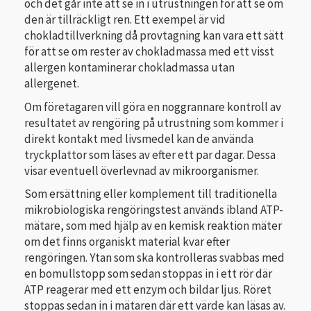
och det går inte att se in i utrustningen för att se om
den är tillräckligt ren. Ett exempel är vid
chokladtillverkning då provtagning kan vara ett sätt
för att se om rester av chokladmassa med ett visst
allergen kontaminerar chokladmassa utan
allergenet.
Om företagaren vill göra en noggrannare kontroll av
resultatet av rengöring på utrustning som kommer i
direkt kontakt med livsmedel kan de använda
tryckplattor som läses av efter ett par dagar. Dessa
visar eventuell överlevnad av mikroorganismer.
Som ersättning eller komplement till traditionella
mikrobiologiska rengöringstest används ibland ATP-
mätare, som med hjälp av en kemisk reaktion mäter
om det finns organiskt material kvar efter
rengöringen. Ytan som ska kontrolleras svabbas med
en bomullstopp som sedan stoppas in i ett rör där
ATP reagerar med ett enzym och bildar ljus. Röret
stoppas sedan in i mätaren där ett värde kan läsas av.