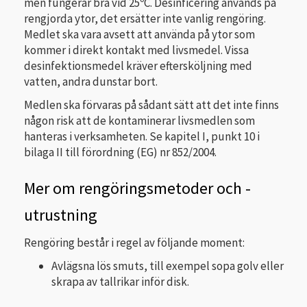
men fungerar bra vid 25ºC. Desinficering används på
ren­gjorda ytor, det ersätter inte vanlig rengöring.
Medlet ska vara avsett att använda på ytor som
kommer i direkt kontakt med livsmedel. Vissa
desinfektionsmedel kräver eftersköljning med
vatten, andra dunstar bort.
Medlen ska förvaras på sådant sätt att det inte finns
någon risk att de kontaminerar livsmedlen som
hanteras i verksamheten. Se kapitel I, punkt 10 i
bilaga II till förordning (EG) nr 852/2004.
Mer om rengöringsmetoder och -
utrustning
Rengöring består i regel av följande moment:
Avlägsna lös smuts, till exempel sopa golv eller
skrapa av tallrikar inför disk.