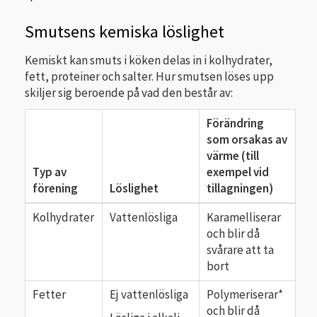
Smutsens kemiska löslighet
Kemiskt kan smuts i köken delas in i kolhydrater,
fett, proteiner och salter. Hur smutsen löses upp
skiljer sig beroende på vad den består av:
Förändring
som orsakas av
värme (till
Typ av
exempel vid
förening
Löslighet
tillagningen)
Kolhydrater
Vattenlösliga
Karamelliserar
och blir då
svårare att ta
bort
Fetter
Ej vattenlösliga
Polymeriserar*
och blir då