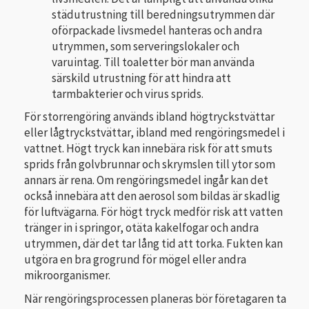
städutrustning till beredningsutrymmen där
oförpackade livsmedel hanteras och andra
utrymmen, som serveringslokaler och
varuintag. Till toaletter bör man använda
särskild utrustning för att hindra att
tarmbakterier och virus sprids.
För storrengöring används ibland högtryckstvättar
eller lågtryckstvättar, ibland med rengöringsmedel i
vattnet. Högt tryck kan innebära risk för att smuts
sprids från golvbrunnar och skrymslen till ytor som
annars är rena. Om rengöringsmedel ingår kan det
också innebära att den aerosol som bildas är skadlig
för luftvägarna. För högt tryck medför risk att vatten
tränger in i springor, otäta kakelfogar och andra
utrymmen, där det tar lång tid att torka. Fukten kan
utgöra en bra grogrund för mögel eller andra
mikroorganismer.
När rengöringsprocessen planeras bör företagaren ta