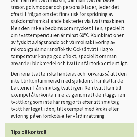
Om man i en tvättmaskin, där man tvättar både
trasor, golvmoppar och personalkläder, leder det
ofta till frågan om det finns risk för spridning av
sjukdomsframkallande bakterier via tvättmaskinen.
Men den risken bedöms som mycket liten, speciellt
om tvättemperaturen är minst 60ºC. Kombinationen
av fysiskt avlägsnande och värmeinaktivering av
mikroorganismer är effektiv. Också tvätt i lägre
temperatur kan ge god effekt, speciellt om man
använder blekmedel och tvätten får torka ordentligt.
Den rena tvätten ska hanteras och förvaras så att den
inte blir konta­minerad med sjukdomsframkallande
bakterier från smutsig tvätt igen. Ren tvätt kan till
exempel återkontamineras genom att den läggs i en
tvättkorg som inte har rengjorts efter att smutsig
tvätt har legat i den, till exempel med kräks eller
avföring på en förskola eller vårdinrättning.
Tips på kontroll