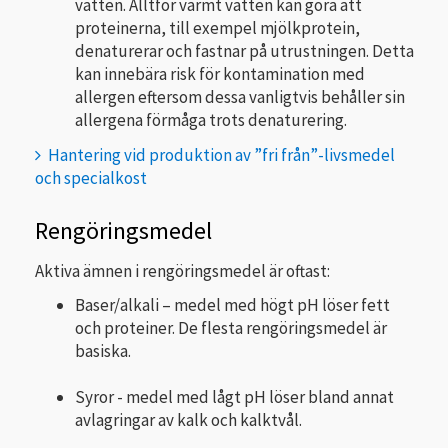
vatten. Alltför varmt vatten kan göra att
proteinerna, till exempel mjölkprotein,
denaturerar och fastnar på utrustningen. Detta
kan innebära risk för kontamination med
allergen eftersom dessa vanligtvis behåller sin
allergena förmåga trots denaturering.
Hantering vid produktion av ”fri från”-livsmedel
och specialkost
Rengöringsmedel
Aktiva ämnen i rengöringsmedel är oftast:
Baser/alkali – medel med högt pH löser fett
och proteiner. De flesta rengörings­medel är
basiska.
Syror - medel med lågt pH löser bland annat
avlagringar av kalk och kalktvål.