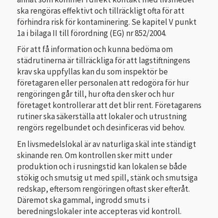
ska rengöras effektivt och tillräckligt ofta för att
förhindra risk för kontaminering. Se kapitel V punkt
1a i bilaga II till förordning (EG) nr 852/2004.
För att få information och kunna bedöma om
städrutinerna är tillräckliga för att lagstiftningens
krav ska uppfyllas kan du som inspektör be
företagaren eller personalen att redogöra för hur
rengöringen går till, hur ofta den sker och hur
företaget kontrollerar att det blir rent. Företagarens
rutiner ska säkerställa att lokaler och utrustning
rengörs regelbundet och desinficeras vid behov.
En livsmedelslokal är av naturliga skäl inte ständigt
skinande ren. Om kontrollen sker mitt under
produktion och i rusningstid kan lokalen se både
stökig och smutsig ut med spill, stänk och smutsiga
redskap, eftersom rengöringen oftast sker efteråt.
Där­emot ska gammal, ingrodd smuts i
beredningslokaler inte accepteras vid kontroll.