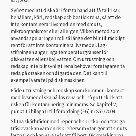
852/2004.
Syftet med att diska är i första hand att få tallrikar,
behållare, kärl, redskap och bestick rena, så att de
inte kontaminerar livsmedlen med smuts,
mikroorganismer eller allergen. Vilken metod som
används spelar ingen roll så länge det blir tillräckligt
rent för att inte kontaminera livsmedel. Lag­
stiftningen anger inga temperaturgränser för
diskvatten eller sköljvatten. Om utrustning och
redskap inte blir synligt rena behöver företagaren ta
reda på orsaken och åtgärda den. Det kan till
exempel vara fel på diskmaskinen.
Både utrustning och redskap som kommer i kontakt
med livsmedel ska hållas rena och i så gott skick att
risken för kontaminering minimeras. Se kapitel V,
punkt 1 i bilaga II till förordning (EG) nr 852/2004.
Slitna skärbrädor med repor och sprickor och trasiga
träslevar kan vara en risk, eftersom ytan gör att smuts
fastnar och kan vara svår att få bort. Diskmaskinerna