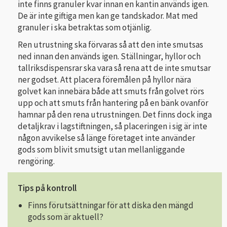
inte finns granuler kvar innan en kantin används igen.
De är inte giftiga men kan ge tandskador. Mat med
granuler i ska betraktas som otjänlig.
Ren utrustning ska förvaras så att den inte smutsas
ned innan den används igen. Ställningar, hyllor och
tallriksdispensrar ska vara så rena att de inte smutsar
ner godset. Att placera föremålen på hyllor nära
golvet kan innebära både att smuts från golvet rörs
upp och att smuts från hantering på en bänk ovanför
hamnar på den rena utrust­ningen. Det finns dock inga
detaljkrav i lagstiftningen, så placeringen i sig är inte
någon avvikelse så länge företaget inte använder
gods som blivit smutsigt utan mellanliggande
rengöring.
Tips på kontroll
Finns förutsättningar för att diska den mängd
gods som är aktuell?