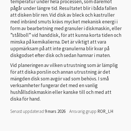
temperatur under hela processen, som däremot
pågår under längre tid. Resultatet blir i båda fallen
att disken blir ren. Vid disk av bleck och kastruller
med inbränd smuts krävs mycket mekanisk energi i
form av bearbetning med granuler i diskmaskin, eller
”stålboll” vid handdisk, för att kunna korta tiden och
minska på kemikalierna. Det är viktigt att vara
uppmärksam på att inte granulerna blir kvar på
diskgodset efter disk och sedan hamnar i maten.
Vid planeringen av vilken utrustning som är lämplig
för att diska porslin och annan utrustning är det
mängden disk som avgör vad som behövs. I små
verksam­heter fungerar det med en vanlig
hushållsdiskmaskin eller kanske till och med att
diska för hand.
Senast uppdaterad
9 mars 2026
Ansvarig grupp
ROR_LH