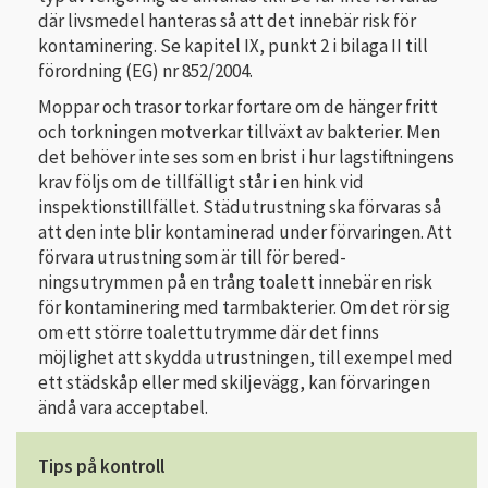
där livsmedel hanteras så att det innebär risk för
kontaminering. Se kapitel IX, punkt 2 i bilaga II till
förordning (EG) nr 852/2004.
Moppar och trasor torkar fortare om de hänger fritt
och torkningen motverkar tillväxt av bakterier. Men
det behöver inte ses som en brist i hur lagstiftningens
krav följs om de tillfälligt står i en hink vid
inspektionstillfället. Städutrustning ska förvaras så
att den inte blir kontaminerad under förvaringen. Att
förvara utrustning som är till för bered­
ningsutrymmen på en trång toalett innebär en risk
för kontaminering med tarm­bakterier. Om det rör sig
om ett större toalettutrymme där det finns
möjlighet att skydda utrustningen, till exempel med
ett städskåp eller med skiljevägg, kan för­varingen
ändå vara acceptabel.
Tips på kontroll