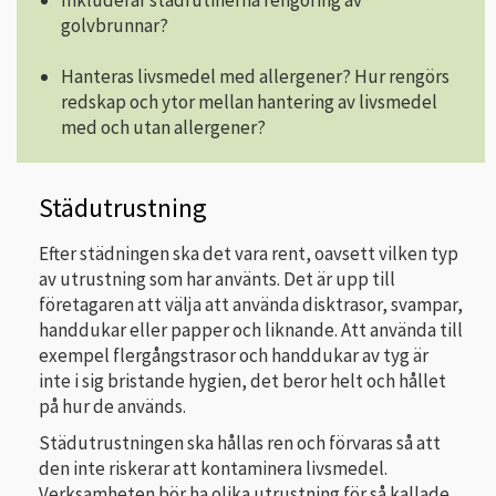
Inkluderar städrutinerna rengöring av
golvbrunnar?
Hanteras livsmedel med allergener? Hur rengörs
redskap och ytor mellan hantering av livsmedel
med och utan allergener?
Städutrustning
Efter städningen ska det vara rent, oavsett vilken typ
av utrustning som har använts. Det är upp till
företagaren att välja att använda disktrasor, svampar,
handdukar eller papper och liknande. Att använda till
exempel flergångstrasor och handdukar av tyg är
inte i sig bristande hygien, det beror helt och hållet
på hur de används.
Städutrustningen ska hållas ren och förvaras så att
den inte riskerar att kontami­nera livsmedel.
Verksamheten bör ha olika utrustning för så kallade