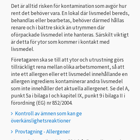
Det är alltid risken för kontamination som avgör hur
rent det behöver vara. En lokal där livsmedel bereds,
behand­las eller bearbetas, behöver därmed hållas
renare och i bättre skick än utrymmen där
oförpackade livsmedel inte hanteras. Särskilt viktigt
är detta för ytor som kommer i kontakt med
livsmedel.
Företagaren ska se till att ytor och utrustning görs
tillräckligt rena mellan olika arbetsmoment, så att
inte ett allergen eller ett livsmedel innehållande en
allergen ingrediens kontaminerar andra livsmedel
som inte innehåller det aktuella allergenet. Se del A,
punkt 5a i bilaga I och kapitel IX, punkt 9 i bilaga II i
förordning (EG) nr 852/2004.
Kontroll av ämnen som kan ge
överkänslighetsreaktioner
Provtagning - Allergener