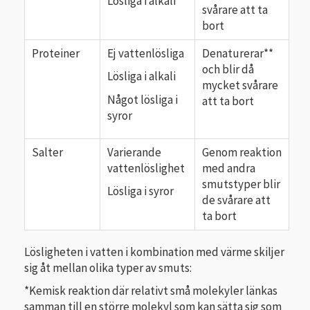
Lösliga i alkali
svårare att ta
bort
Proteiner
Ej vattenlösliga
Denaturerar**
och blir då
Lösliga i alkali
mycket svårare
Något lösliga i
att ta bort
syror
Salter
Varierande
Genom reaktion
vattenlöslighet
med andra
smutstyper blir
Lösliga i syror
de svårare att
ta bort
Lösligheten i vatten i kombination med värme skiljer
sig åt mellan olika typer av smuts:
*Kemisk reaktion där relativt små molekyler länkas
samman till en större molekyl som kan sätta sig som