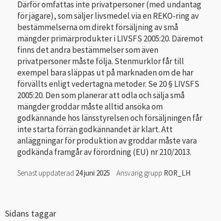
Därför omfattas inte privatpersoner (med undantag
för jägare), som säljer livsmedel via en REKO-ring av
bestämmelserna om direkt försäljning av små
mängder primärprodukter i LIVSFS 2005:20. Däremot
finns det andra bestämmelser som även
privatpersoner måste följa. Stenmurklor får till
exempel bara släppas ut på marknaden om de har
förvällts enligt vedertagna metoder. Se 20 § LIVSFS
2005:20. Den som planerar att odla och sälja små
mängder groddar måste alltid ansöka om
godkännande hos länsstyrelsen och försäljningen får
inte starta förrän godkännandet är klart. Att
anläggningar för produktion av groddar måste vara
godkända framgår av förordning (EU) nr 210/2013.
Senast uppdaterad
24 juni 2025
Ansvarig grupp
ROR_LH
Sidans taggar