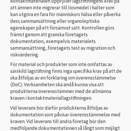
kontaktmaterialen uppfyller lagstiftningens krav på
att ämnen inte migrerar till livsmedel i halter som
kan utgöra en fara för människors hälsa eller påverka
dess sammansättning eller organoleptiska
egenskaper på ett försämrat sätt. Kontrollen görs
främst genom att granska företagets
dokumentation, exempelvis materialets
sammansättning, företagets test av migration och
riskvärdering.
För material och produkter som inte omfattas av
särskild lagstiftning finns inga specifika krav på att de
ska åtföljas av en förklaring om överensstämmelse
(DoC). Verksamheten ska ändå kunna visa att
produkterna överensstämmer med de allmänna
kraven i kontaktmateriallagstiftningen.
Vid leverans bör därför produkterna åtföljas av
dokumentation som påvisar överensstämmelse med
kraven. Vid leverans till andra företag bör den
medföljande dokumentationen så långt som möjligt