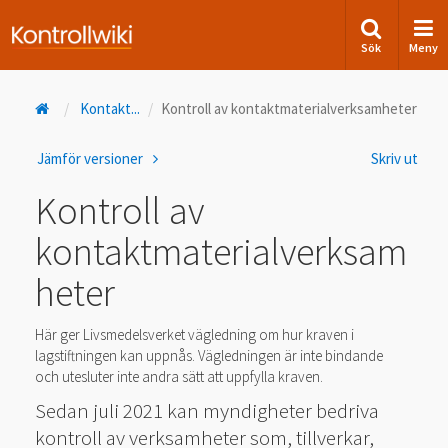
Sök
Meny
Kontakt
...
Kontroll av kontaktmaterialverksamheter
Jämför versioner
Skriv ut
Kontroll av
kontaktmaterialverksam
heter
Här ger Livsmedelsverket vägledning om hur kraven i
lagstiftningen kan uppnås. Vägledningen är inte bindande
och utesluter inte andra sätt att uppfylla kraven.
Sedan juli 2021 kan myndigheter bedriva
kontroll av verksamheter som, tillverkar,