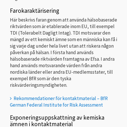
Farokaraktärisering
Här beskrivs faran genom att använda hälsobaserade
riktvärden som är etablerade inom EU, till exempel
TDI (Tolerabelt Dagligt Intag). TDI motsvarar den
mängd av ett kemiskt ämne som en människa kan få i
sig varje dag under hela livet utan att riskera någon
påverkan på hälsan. I första hand används
hälsobaserade riktvärden framtagna av Efsa. I andra
hand används motsvarande värden från andra
nordiska länder eller andra EU-medlemsstater, till
exempel BfR som är den tyska
riskvärderingsmyndigheten.
Rekommendationer för kontaktmaterial – BfR
German Federal Institute for Risk Assessment
Exponeringsuppskattning av kemiska
ämnen i kontaktmaterial