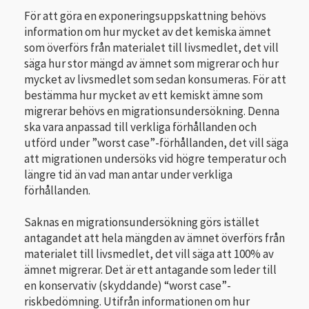
För att göra en exponeringsuppskattning behövs
information om hur mycket av det kemiska ämnet
som överförs från materialet till livsmedlet, det vill
säga hur stor mängd av ämnet som migrerar och hur
mycket av livsmedlet som sedan konsumeras. För att
bestämma hur mycket av ett kemiskt ämne som
migrerar behövs en migrationsundersökning. Denna
ska vara anpassad till verkliga förhållanden och
utförd under ”worst case”-förhållanden, det vill säga
att migrationen undersöks vid högre temperatur och
längre tid än vad man antar under verkliga
förhållanden.
Saknas en migrationsundersökning görs istället
antagandet att hela mängden av ämnet överförs från
materialet till livsmedlet, det vill säga att 100% av
ämnet migrerar. Det är ett antagande som leder till
en konservativ (skyddande) “worst case”-
riskbedömning. Utifrån informationen om hur