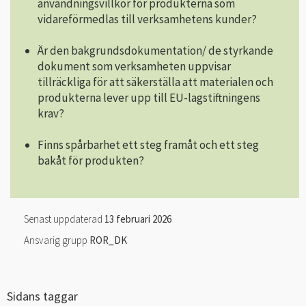
användningsvillkor för produkterna som
vidareförmedlas till verksamhetens kunder?
Är den bakgrundsdokumentation/ de styrkande
dokument som verksamheten uppvisar
tillräckliga för att säkerställa att materialen och
produkterna lever upp till EU-lagstiftningens
krav?
Finns spårbarhet ett steg framåt och ett steg
bakåt för produkten?
Senast uppdaterad
13 februari 2026
Ansvarig grupp
ROR_DK
Sidans taggar