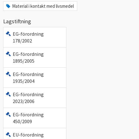
Material i kontakt med livsmedel
Lagstiftning
EG-förordning
178/2002
EG-förordning
1895/2005
EG-förordning
1935/2004
EG-förordning
2023/2006
EG-förordning
450/2009
EU-förordning