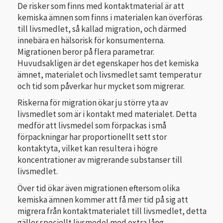
De risker som finns med kontaktmaterial är att
kemiska ämnen som finns i materialen kan överföras
till livsmedlet, så kallad migration, och därmed
innebära en hälsorisk för konsumenterna.
Migrationen beror på flera parametrar.
Huvudsakligen är det egenskaper hos det kemiska
ämnet, materialet och livsmedlet samt temperatur
och tid som påverkar hur mycket som migrerar.
Riskerna för migration ökar ju större yta av
livsmedlet som är i kontakt med materialet. Detta
medför att livsmedel som förpackas i små
förpackningar har proportionellt sett stor
kontaktyta, vilket kan resultera i högre
koncentrationer av migrerande substanser till
livsmedlet.
Över tid ökar även migrationen eftersom olika
kemiska ämnen kommer att få mer tid på sig att
migrera från kontaktmaterialet till livsmedlet, detta
gäller speciellt livsmedel med extra lång