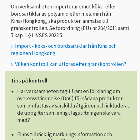
Om verksamheten importerar emot köks- eller
bordsartiklar av polyamid eller melamin från
Kina/Hongkong, ska produkten anmälas till
gränskontrollen. Se förordning (EU) nr 284/2011 samt
7 kap. 1 § LIVSFS 2023:5.
Import - köks- och bordsartiklar från Kina och
regionen Hongkong
Vilken kontroll kan utföras efter gränskontrollen?
Tips på kontroll
Har verksamheten tagit fram en förklaring om
överensstämmelse (DoC) för sådana produkter
som omfattas av särskilda åtgärder och inkluderas
de uppgifter som enligt lagstiftningen ska vara
med?
Finns tillräcklig märkningsinformation och