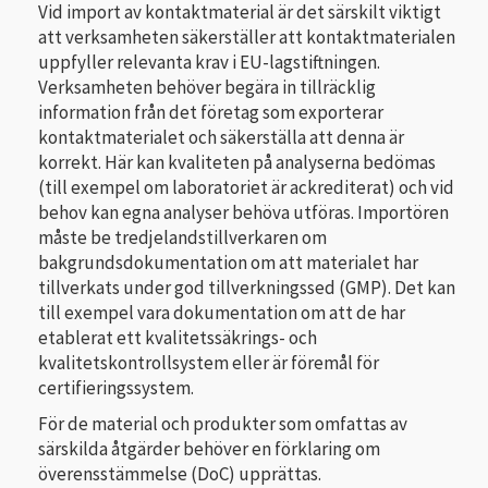
Vid import av kontaktmaterial är det särskilt viktigt
att verksamheten säkerställer att kontaktmaterialen
uppfyller relevanta krav i EU-lagstiftningen.
Verksamheten behöver begära in tillräcklig
information från det företag som exporterar
kontaktmaterialet och säkerställa att denna är
korrekt. Här kan kvaliteten på analyserna bedömas
(till exempel om laboratoriet är ackrediterat) och vid
behov kan egna analyser behöva utföras. Importören
måste be tredjelandstillverkaren om
bakgrundsdokumentation om att materialet har
tillverkats under god tillverkningssed (GMP). Det kan
till exempel vara dokumentation om att de har
etablerat ett kvalitetssäkrings- och
kvalitetskontrollsystem eller är föremål för
certifieringssystem.
För de material och produkter som omfattas av
särskilda åtgärder behöver en förklaring om
överensstämmelse (DoC) upprättas.