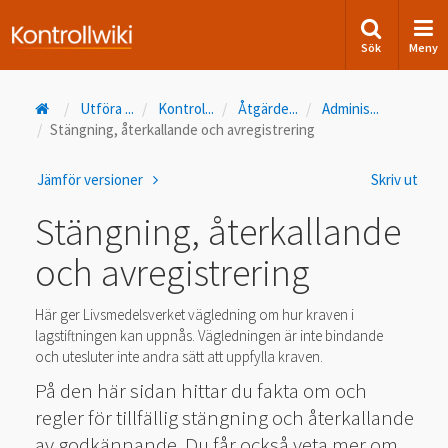
Sök
Meny
Utföra
...
Kontrol
...
Åtgärde
...
Adminis
...
Stängning, återkallande och avregistrering
Jämför versioner
Skriv ut
Stängning, återkallande
och avregistrering
Här ger Livsmedelsverket vägledning om hur kraven i
lagstiftningen kan uppnås. Vägledningen är inte bindande
och utesluter inte andra sätt att uppfylla kraven.
På den här sidan hittar du fakta om och
regler för tillfällig stängning och återkallande
av godkännande. Du får också veta mer om