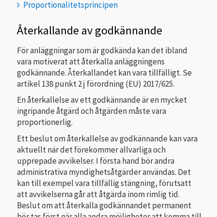
Proportionalitetsprincipen
Återkallande av godkännande
För anläggningar som är godkända kan det ibland
vara motiverat att återkalla anläggningens
godkännande. Återkallandet kan vara tillfälligt. Se
artikel 138 punkt 2 j förordning (EU) 2017/625.
En återkallelse av ett godkännande är en mycket
ingripande åtgärd och åtgärden måste vara
proportionerlig.
Ett beslut om återkallelse av godkännande kan vara
aktuellt när det förekommer allvarliga och
upprepade avvikelser. I första hand bör andra
administrativa myndighetsåtgärder användas. Det
kan till exempel vara tillfällig stängning, förutsatt
att avvikelserna går att åtgärda inom rimlig tid.
Beslut om att återkalla godkännandet permanent
bör tas först när alla andra möjligheter att komma till