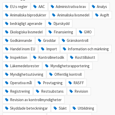
EU:s regler
AAC
Administrativa krav
Analys
Animaliska biprodukter
Animaliska livsmedel
Avgift
bedrägligt agerande
Djurskydd
Ekologiska livsmedel
Finansiering
GMO
Godkännande
Groddar
Gränskontroll
Handel inom EU
Import
Information och märkning
Inspektion
Kontrollmetodik
Kosttillskott
Läkemedelsrester
Myndighetsrapportering
Myndighetsutövning
Offentlig kontroll
Operativa mål
Provtagning
RASFF
Registrering
Restsubstans
Revision
Revision av kontrollmyndigheter
Skyddade beteckningar
Slakt
Utbildning