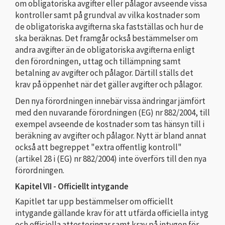
om obligatoriska avgifter eller pålagor avseende vissa
kontroller samt på grundval av vilka kostnader som
de obligatoriska avgifterna ska fastställas och hur de
ska beräknas. Det framgår också bestämmelser om
andra avgifter än de obligatoriska avgifterna enligt
den förordningen, uttag och tillämpning samt
betalning av avgifter och pålagor. Därtill ställs det
krav på öppenhet när det gäller avgifter och pålagor.
Den nya förordningen innebär vissa ändringar jämfört
med den nuvarande förordningen (EG) nr 882/2004, till
exempel avseende de kostnader som tas hänsyn till i
beräkning av avgifter och pålagor. Nytt är bland annat
också att begreppet "extra offentlig kontroll"
(artikel 28 i (EG) nr 882/2004) inte överförs till den nya
förordningen.
Kapitel VII - Officiellt intygande
Kapitlet tar upp bestämmelser om officiellt
intygande gällande krav för att utfärda officiella intyg
och officiella attesteringar samt krav på intygen för