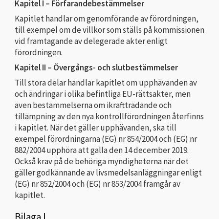
Kapitel I – Förfarandebestämmelser
Kapitlet handlar om genomförande av förordningen,
till exempel om de villkor som ställs på kommissionen
vid framtagande av delegerade akter enligt
förordningen.
Kapitel II – Övergångs- och slutbestämmelser
Till stora delar handlar kapitlet om upphävanden av
och ändringar i olika befintliga EU-rättsakter, men
även bestämmelserna om ikraftträdande och
tillämpning av den nya kontrollförordningen återfinns
i kapitlet. När det gäller upphävanden, ska till
exempel förordningarna (EG) nr 854/2004 och (EG) nr
882/2004 upphöra att gälla den 14 december 2019.
Också krav på de behöriga myndigheterna när det
gäller godkännande av livsmedelsanläggningar enligt
(EG) nr 852/2004 och (EG) nr 853/2004 framgår av
kapitlet.
Bilaga I