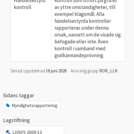
Händelsestyrd
Kontroll som utförs på grund
kontroll
av yttre omständigheter, till
exempel klagomål. Alla
händelsestyrda kontroller
rapporteras under denna
orsak, oavsett om de visade sig
befogade eller inte. Även
kontroll i samband med
godkännandeprövning.
Senast uppdaterad
16 juni 2026
Ansvarig grupp
ROR_LLK
Sidans taggar
Myndighetsrapportering
Lagstiftning
LIVSFS 2009:13