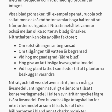
intaget.
Vissa bladgrönsaker, till exempel spenat, rucola och
sallat men också rödbetor samlar höga halter nitrat
från jorden och gödsel. Nitratinnehållet varierar
också mellan olika sorter av bladgrönsaker.
Nitrathalten kan öka av olika faktorer;
Om solstrålningen är begränsad
Om tillgången till vatten är begränsad
Vid hög mognadsgrad (äldre blad)
Hög giva av lättlösliga kvävegödselmedel
Vid hög planttäthet som leder till att plantorna
beskuggar varandra
Nitrat, och till viss del även nitrit, finns i många
livsmedel, antingen naturligt eller som tillsatt
konserveringsmedel. Halten av nitrit är mycket lägre
i våra livsmedel. Den huvudsakliga intagskällan för
nitrit i livsmedel är som tillsats för att öka
hållbarheten i bland annat charkprodukter.