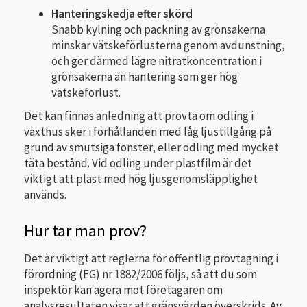
Hanteringskedja efter skörd
Snabb kylning och packning av grönsakerna
minskar vätskeförlusterna genom avdunstning,
och ger därmed lägre nitratkoncentration i
grönsakerna än hantering som ger hög
vätskeförlust.
Det kan finnas anledning att provta om odling i
växthus sker i förhållanden med låg ljustillgång på
grund av smutsiga fönster, eller odling med mycket
täta bestånd. Vid odling under plastfilm är det
viktigt att plast med hög ljusgenomsläpplighet
används.
Hur tar man prov?
Det är viktigt att reglerna för offentlig provtagning i
förordning (EG) nr 1882/2006 följs, så att du som
inspektör kan agera mot företagaren om
analysresultaten visar att gränsvärden överskrids. Av