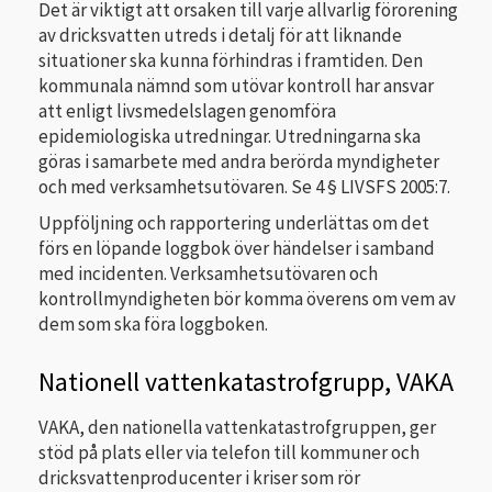
Det är viktigt att orsaken till varje allvarlig förorening
av dricksvatten utreds i detalj för att liknande
situationer ska kunna förhindras i framtiden. Den
kommunala nämnd som utövar kontroll har ansvar
att enligt livsmedelslagen genomföra
epidemiologiska utredningar. Utredningarna ska
göras i samarbete med andra berörda myndigheter
och med verksamhetsutövaren. Se 4 § LIVSFS 2005:7.
Uppföljning och rapportering underlättas om det
förs en löpande loggbok över händelser i samband
med incidenten. Verksamhetsutövaren och
kontrollmyndigheten bör komma överens om vem av
dem som ska föra loggboken.
Nationell vattenkatastrofgrupp, VAKA
VAKA, den nationella vattenkatastrofgruppen, ger
stöd på plats eller via telefon till kommuner och
dricksvattenproducenter i kriser som rör