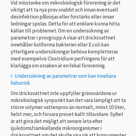
Vid misstanke om mikrobiologisk förorening är det
viktigt att ta nya prov snabbt och innan eventuell
desinfektion påbörjas eller förstärks eller innan
ledningar spolas. Detta för att enklare kunna hitta
källan till problemet. Om en undersökning av
parametrar i provgrupp A visar att dricksvattnet
innehåller koliforma bakterier eller E.coli kan
ytterligare undersökningar behöva kompletteras
med exempelvis Clostridium perfringens för att
klarlägga om orsaken är en fekal förorening.
Undersökning av parametrar som kan innebära
hälsorisk
Om dricksvattnet inte uppfyller gränsvärdena ur
mikrobiologisk synpunkt kan det vara lämpligt att ta
större volymer vattenprov än normalt, minst 10 liter,
helst mer, och förvara provet kallt tillsvidare. Syftet
är att göra det möjligt att senare leta efter
sjukdomsframkallande mikroorganismer i
dricksvattnet om det skulle visa sig att konsumenter