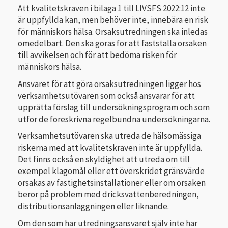
Att kvalitetskraven i bilaga 1 till LIVSFS 2022:12 inte
är uppfyllda kan, men behöver inte, innebära en risk
för människors hälsa. Orsaksutredningen ska inledas
omedelbart. Den ska göras för att fastställa orsaken
till avvikelsen och för att bedöma risken för
människors hälsa.
Ansvaret för att göra orsaksutredningen ligger hos
verksamhetsutövaren som också ansvarar för att
upprätta förslag till undersökningsprogram och som
utför de föreskrivna regelbundna undersökningarna.
Verksamhetsutövaren ska utreda de hälsomässiga
riskerna med att kvalitetskraven inte är uppfyllda.
Det finns också en skyldighet att utreda om till
exempel klagomål eller ett överskridet gränsvärde
orsakas av fastighetsinstallationer eller om orsaken
beror på problem med dricksvattenberedningen,
distributionsanläggningen eller liknande.
Om den som har utredningsansvaret själv inte har