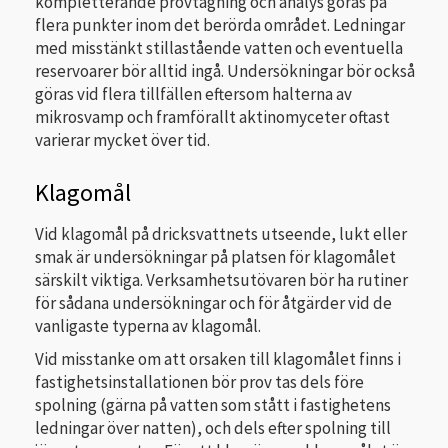
kompletterande provtagning och analys göras på
flera punkter inom det berörda området. Ledningar
med misstänkt stillastående vatten och eventuella
reservoarer bör alltid ingå. Undersökningar bör också
göras vid flera tillfällen eftersom halterna av
mikrosvamp och framförallt aktinomyceter oftast
varierar mycket över tid.
Klagomål
Vid klagomål på dricksvattnets utseende, lukt eller
smak är undersökningar på platsen för klagomålet
särskilt viktiga. Verksamhetsutövaren bör ha rutiner
för sådana undersökningar och för åtgärder vid de
vanligaste typerna av klagomål.
Vid misstanke om att orsaken till klagomålet finns i
fastighetsinstallationen bör prov tas dels före
spolning (gärna på vatten som stått i fastighetens
ledningar över natten), och dels efter spolning till