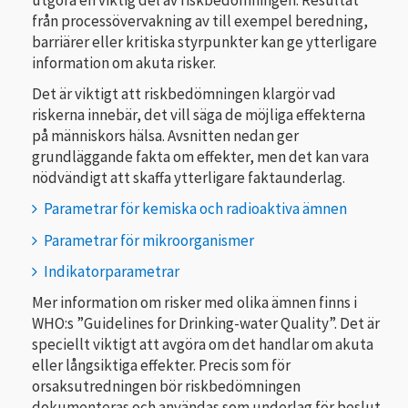
utgöra en viktig del av riskbedömningen. Resultat
från processövervakning av till exempel beredning,
barriärer eller kritiska styrpunkter kan ge ytterligare
information om akuta risker.
Det är viktigt att riskbedömningen klargör vad
riskerna innebär, det vill säga de möjliga effekterna
på människors hälsa. Avsnitten nedan ger
grundläggande fakta om effekter, men det kan vara
nödvändigt att skaffa ytterligare faktaunderlag.
Parametrar för kemiska och radioaktiva ämnen
Parametrar för mikroorganismer
Indikatorparametrar
Mer information om risker med olika ämnen finns i
WHO:s ”Guidelines for Drinking-water Quality”. Det är
speciellt viktigt att avgöra om det handlar om akuta
eller långsiktiga effekter. Precis som för
orsaksutredningen bör riskbedömningen
dokumenteras och användas som underlag för beslut