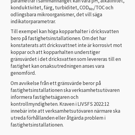
parametrar i sammanhanget kan vara pH, alkalinitet,
konduktivitet, färg, turbiditet, COD
/TOC och
Mn
odlingsbara mikroorganismer, det vill säga
indikatorparametrar.
Till exempel kan höga kopparhalter i dricksvatten
bero på fastighetsinstallationen. Om det har
konstaterats att dricksvattnet inte är korrosivt mot
koppar och att kopparhalten understiger
gränsvärdet i det dricksvatten som levereras till en
fastighet kan orsaksutredningen anses vara
genomförd.
Om avvikelse från ett gränsvärde beror på
fastighetsinstallationen ska verksamhetsutövaren
informera fastighetsägaren och
kontrollmyndigheten. Kraven i LIVSFS 2022:12
innebär inte att verksamhetsutövaren närmare ska
utreda förhållanden eller åtgärda problem i
fastighetsinstallationen.