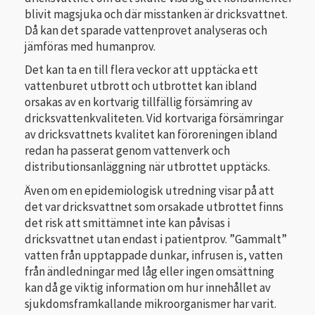
blivit magsjuka och där misstanken är dricksvattnet.
Då kan det sparade vattenprovet analyseras och
jämföras med humanprov.
Det kan ta en till flera veckor att upptäcka ett
vattenburet utbrott och utbrottet kan ibland
orsakas av en kortvarig tillfällig försämring av
dricksvattenkvaliteten. Vid kortvariga försämringar
av dricksvattnets kvalitet kan föroreningen ibland
redan ha passerat genom vattenverk och
distributionsanläggning när utbrottet upptäcks.
Även om en epidemiologisk utredning visar på att
det var dricksvattnet som orsakade utbrottet finns
det risk att smittämnet inte kan påvisas i
dricksvattnet utan endast i patientprov. ”Gammalt”
vatten från upptappade dunkar, infrusen is, vatten
från ändledningar med låg eller ingen omsättning
kan då ge viktig information om hur innehållet av
sjukdomsframkallande mikroorganismer har varit.