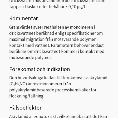
Dricksvatten hos användaren och dricksvatten som
tappas i flaskor eller behållare: 0,10 µg/l
Kommentar
Gränsvärdet avser resthalten av monomeren i
dricksvattnet beräknad enligt specifikationer om
maximal migration från motsvarande polymer i
kontakt med vattnet. Parametern behöver endast
beräknas om dricksvattnet kommer i kontakt med
motsvarande polymer.
Förekomst och indikation
Den huvudsakliga källan till förekomst av akrylamid
(C
H
NO) är restmonomerer från
3
5
polyakrylamidbaserade processkemikalier för
flockning/fällning.
Hälsoeffekter
Akrylamid är genotoxiskt, vilket innebär att det kan