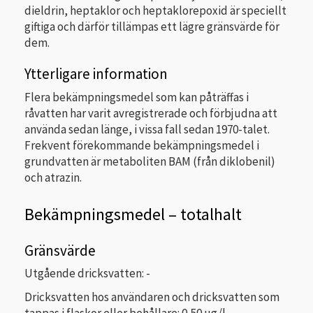
dieldrin, heptaklor och heptaklorepoxid är speciellt
giftiga och därför tillämpas ett lägre gränsvärde för
dem.
Ytterligare information
Flera bekämpningsmedel som kan påträffas i
råvatten har varit avregistrerade och förbjudna att
använda sedan länge, i vissa fall sedan 1970-talet.
Frekvent förekommande bekämpningsmedel i
grundvatten är metaboliten BAM (från diklobenil)
och atrazin.
Bekämpningsmedel – totalhalt
Gränsvärde
Utgående dricksvatten: -
Dricksvatten hos användaren och dricksvatten som
tappas i flaskor eller behållare: 0,50 µg/l