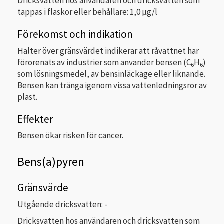
Dricksvatten hos användaren och dricksvatten som
tappas i flaskor eller behållare: 1,0 µg/l
Förekomst och indikation
Halter över gränsvärdet indikerar att råvattnet har
förorenats av industrier som använder bensen (C
H
)
6
6
som lösningsmedel, av bensinläckage eller liknande.
Bensen kan tränga igenom vissa vattenledningsrör av
plast.
Effekter
Bensen ökar risken för cancer.
Bens(a)pyren
Gränsvärde
Utgående dricksvatten: -
Dricksvatten hos användaren och dricksvatten som