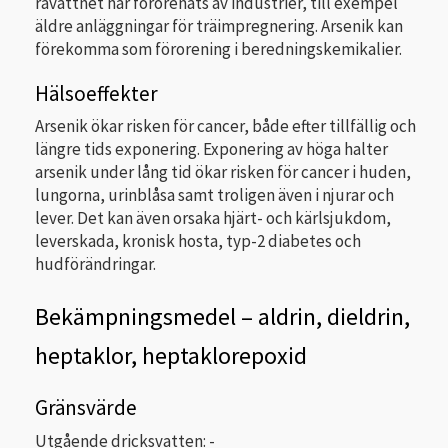
råvattnet har förorenats av industrier, till exempel
äldre anläggningar för träimpregnering. Arsenik kan
förekomma som förorening i beredningskemikalier.
Hälsoeffekter
Arsenik ökar risken för cancer, både efter tillfällig och
längre tids exponering. Exponering av höga halter
arsenik under lång tid ökar risken för cancer i huden,
lungorna, urinblåsa samt troligen även i njurar och
lever. Det kan även orsaka hjärt- och kärlsjukdom,
leverskada, kronisk hosta, typ-2 diabetes och
hudförändringar.
Bekämpningsmedel – aldrin, dieldrin,
heptaklor, heptaklorepoxid
Gränsvärde
Utgående dricksvatten: -