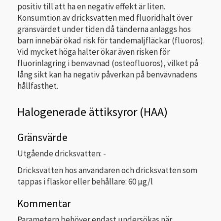
positiv till att ha en negativ effekt är liten.
Konsumtion av dricksvatten med fluoridhalt över
gränsvärdet under tiden då tänderna anläggs hos
barn innebär ökad risk för tandemaljfläckar (fluoros).
Vid mycket höga halter ökar även risken för
fluorinlagring i benvävnad (osteofluoros), vilket på
lång sikt kan ha negativ påverkan på benvävnadens
hållfasthet.
Halogenerade ättiksyror (HAA)
Gränsvärde
Utgående dricksvatten: -
Dricksvatten hos användaren och dricksvatten som
tappas i flaskor eller behållare: 60 µg/l
Kommentar
Parametern behöver endast undersökas när