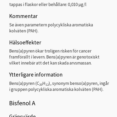
tappas i flaskor eller behållare: 0,010 µg/l
Kommentar
Se även parametern polycykliska aromatiska
kolväten (PAH).
Hälsoeffekter
Bens(a)pyren ökar troligen risken för cancer
framförallt i levern. Bens(a)pyren är genotoxiskt
vilket innebär att det kan skada arvsmassan.
Ytterligare information
Bens(a)pyren (C
H
), synonym benso(a)pyren, ingår
20
12
i gruppen polycykliska aromatiska kolväten (PAH).
Bisfenol A
Gränsvärde