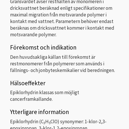
Gränsvärdet avser resthalten av monomeren i
dricksvattnet beräknad enligt specifikationer om
maximal migration från motsvarande polymer i
kontakt med vattnet. Parametern behöver endast
beräknas om dricksvattnet kommer i kontakt med
motsvarande polymer.
Förekomst och indikation
Den huvudsakliga källan till förekomst är
restmonomerer från polymerer som används i
fällnings- och jonbyteskemikalier vid beredningen.
Hälsoeffekter
Epiklorhydrin klassas som möjligt
cancerframkallande.
Ytterligare information
Epiklorhydrin (C
H
ClO) synonymer: 1-klor-2,3-
3
5
epoxipropan, 3-klor-1,2-epoxipropan,