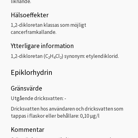
liknande.
Hälsoeffekter
1,2-dikloretan klassas som möjligt
cancerframkallande.
Ytterligare information
1,2-dikloretan (C
H
Cl
) synonym: etylendiklorid.
2
4
2
Epiklorhydrin
Gränsvärde
Utgående dricksvatten: -
Dricksvatten hos användaren och dricksvatten som
tappas i flaskor eller behållare: 0,10 µg/l
Kommentar