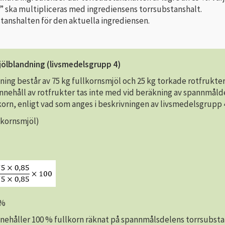
c” ska multipliceras med ingrediensens torrsubstanshalt.
tanshalten för den aktuella ingrediensen.
jölblandning (livsmedelsgrupp 4)
ing består av 75 kg fullkornsmjöl och 25 kg torkade rotfrukter
nnehåll av rotfrukter tas inte med vid beräkning av spannmåld
korn, enligt vad som anges i beskrivningen av livsmedelsgrupp 
llkornsmjöl)
 %
nehåller 100 % fullkorn räknat på spannmålsdelens torrsubsta