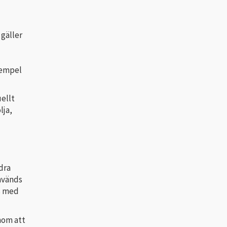
gäller
xempel
ellt
lja,
dra
Används
as med
nom att