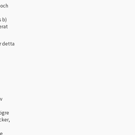
 och
s b)
erat
r detta
av
högre
cker,
je