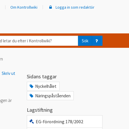
Om Kontrollwiki
Logga in som redaktör
d
Sök
ar
rn
er
Skriv ut
trollwiki?
Sidans taggar
Nyckelhålet
Näringspåståenden
ngen är
Lagstiftning
EG-förordning 178/2002