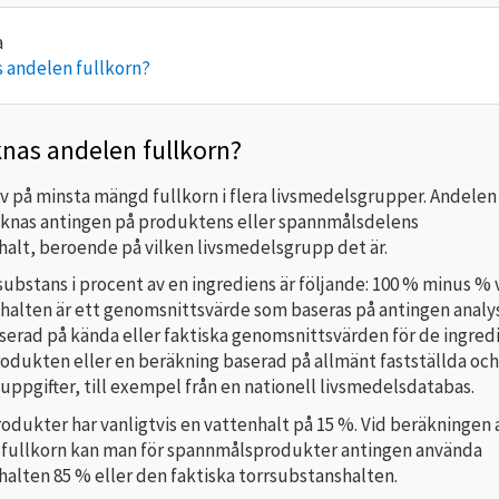
 andelen fullkorn?
nas andelen fullkorn?
av på minsta mängd fullkorn i flera livsmedelsgrupper. Andelen
äknas antingen på produktens eller spannmålsdelens
halt, beroende på vilken livsmedelsgrupp det är.
ubstans i procent av en ingrediens är följande: 100 % minus % 
halten är ett genomsnittsvärde som baseras på antingen analy
serad på kända eller faktiska genomsnittsvärden för de ingred
rodukten eller en beräkning baserad på allmänt fastställda och
ppgifter, till exempel från en nationell livsmedelsdatabas.
dukter har vanligtvis en vattenhalt på 15 %. Vid beräkningen 
v fullkorn kan man för spannmålsprodukter antingen använda
alten 85 % eller den faktiska torrsubstanshalten.