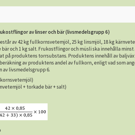
ukostflingor av linser och bär (livsmedelsgrupp 6)
står av 42 kg fullkornsvetemjöl, 25 kg linsmjöl, 18 kg kärnvet
 bär och 1 kg salt. Frukostflingor och müsli ska innehålla minst
at på produktens torrsubstans. Produktens innehåll av baljväx
beräkning av produktens andel av fullkorn, enligt vad som ange
n av livsmedelsgrupp 6.
llkornsvetemjöl)
rnvetemjöl + torkade bär + salt)
%