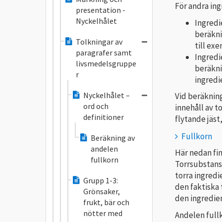
För andra in
presentation -
Nyckelhålet
Ingredi
beräkni
Tolkningar av
till exe
paragrafer samt
Ingredi
livsmedelsgruppe
beräkni
r
ingredie
Nyckelhålet –
Vid beräknin
ord och
innehåll av t
definitioner
flytande jäst
Fullkorn
Beräkning av
andelen
Här nedan fin
fullkorn
Torrsubstans
torra ingredi
Grupp 1-3:
den faktiska 
Grönsaker,
den ingredie
frukt, bär och
nötter med
Andelen full