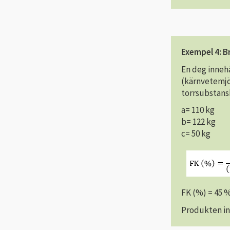
Exempel 4: B
En deg innehå
(kärnvetemjöl
torrsubstans
a= 110 kg
b= 122 kg
c= 50 kg
FK (%) = 45 
Produkten in