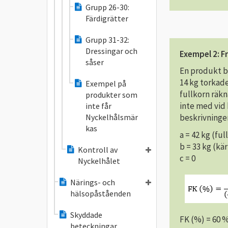
Grupp 26-30:
Färdigrätter
Grupp 31-32:
Dressingar och
Exempel 2: Fr
såser
En produkt be
14 kg torkade
Exempel på
fullkorn räkn
produkter som
inte med vid 
inte får
Nyckelhålsmär
beskrivninge
kas
a = 42 kg (fu
b = 33 kg (kä
Kontroll av
c = 0
Nyckelhålet
Närings- och
hälsopåståenden
Skyddade
FK (%) = 60 
beteckningar