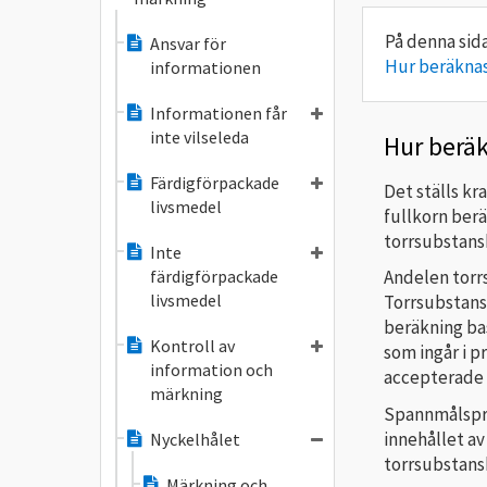
Ansvar för
Hur beräknas
informationen
Informationen får
inte vilseleda
Hur beräk
Färdigförpackade
Det ställs kr
livsmedel
fullkorn ber
torrsubstans
Inte
färdigförpackade
Andelen torrs
livsmedel
Torrsubstans
beräkning ba
Kontroll av
som ingår i p
information och
accepterade u
märkning
Spannmålspro
innehållet a
Nyckelhålet
torrsubstansh
Märkning och