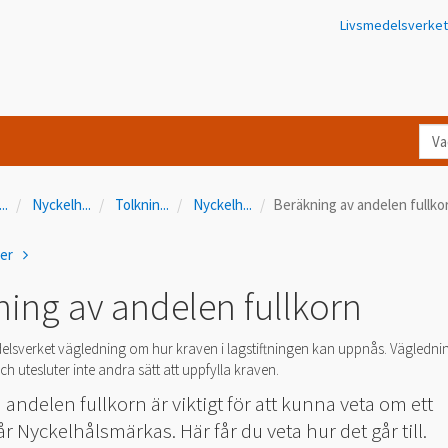
Livsmedelsverket
Va
let
du
...
Nyckelh
...
Tolknin
...
Nyckelh
...
Beräkning av andelen fullko
eft
i
ner
Kon
ing av andelen fullkorn
elsverket vägledning om hur kraven i lagstiftningen kan uppnås. Vägledni
h utesluter inte andra sätt att uppfylla kraven.
 andelen fullkorn är viktigt för att kunna veta om ett
år Nyckelhålsmärkas. Här får du veta hur det går till.