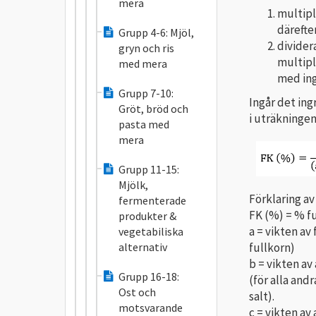
mera
multipl
därefte
Grupp 4-6: Mjöl,
divider
gryn och ris
multipl
med mera
med ing
Grupp 7-10:
Ingår det ing
Gröt, bröd och
i uträkningen
pasta med
mera
Grupp 11-15:
Mjölk,
Förklaring av
fermenterade
FK (%) = % f
produkter &
a = vikten av
vegetabiliska
fullkorn)
alternativ
b = vikten av
Grupp 16-18:
(för alla andr
Ost och
salt).
motsvarande
c = vikten av