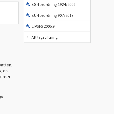
EG-förordning 1924/2006
EU-förordning 907/2013
LIVSFS 2005:9
All lagstiftning
vatten.
s, en
ienser
av