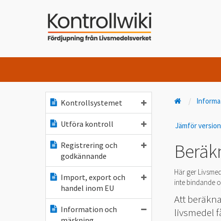
Informa
Kontrollsystemet
Utföra kontroll
Jämför versio
Beräkn
Registrering och
godkännande
Här ger Livsmed
Import, export och
inte bindande oc
handel inom EU
Att beräkna
Information och
livsmedel f
märkning