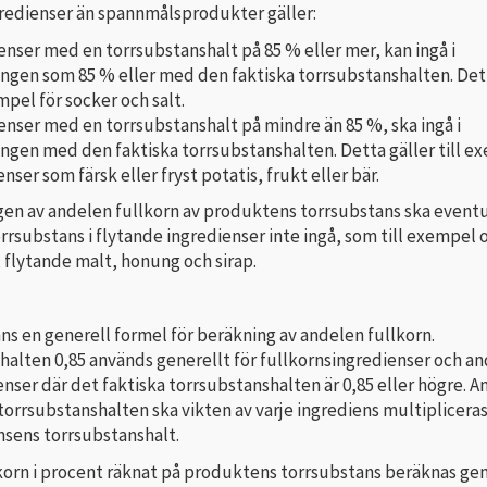
gredienser än spannmålsprodukter gäller:
enser med en torrsubstanshalt på 85 % eller mer, kan ingå i
ngen som 85 % eller med den faktiska torrsubstanshalten. Det 
mpel för socker och salt.
enser med en torrsubstanshalt på mindre än 85 %, ska ingå i
ngen med den faktiska torrsubstanshalten. Detta gäller till e
nser som färsk eller fryst potatis, frukt eller bär.
gen av andelen fullkorn av produktens torrsubstans ska eventu
orrsubstans i flytande ingredienser inte ingå, som till exempel o
, flytande malt, honung och sirap.
ns en generell formel för beräkning av andelen fullkorn.
halten 0,85 används generellt för fullkornsingredienser och an
enser där det faktiska torrsubstanshalten är 0,85 eller högre. 
torrsubstanshalten ska vikten av varje ingrediens multiplicer
nsens torrsubstanshalt.
korn i procent räknat på produktens torrsubstans beräknas ge