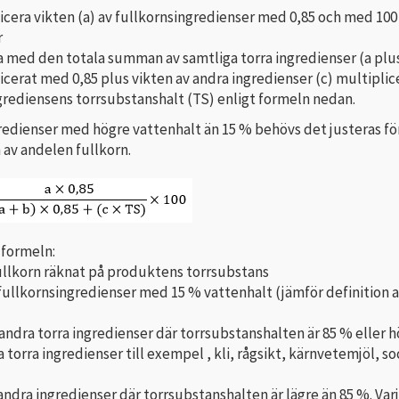
icera vikten (a) av fullkornsingredienser med 0,85 och med 100
r
a med den totala summan av samtliga torra ingredienser (a plu
icerat med 0,85 plus vikten av andra ingredienser (c) multiplic
rediensens torrsubstanshalt (TS) enligt formeln nedan.
redienser med högre vattenhalt än 15 % behövs det justeras fö
 av andelen fullkorn.
 formeln:
ullkorn räknat på produktens torrsubstans
 fullkornsingredienser med 15 % vattenhalt (jämför definition 
 andra torra ingredienser där torrsubstanshalten är 85 % eller 
a torra ingredienser till exempel , kli, rågsikt, kärnvetemjöl, so
 andra ingredienser där torrsubstanshalten är lägre än 85 %. Var