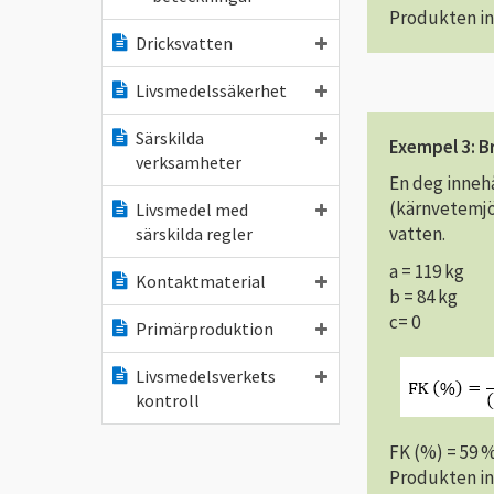
Produkten in
Dricksvatten
Livsmedelssäkerhet
Särskilda
Exempel 3: B
verksamheter
En deg innehå
(kärnvetemjö
Livsmedel med
vatten.
särskilda regler
a = 119 kg
Kontaktmaterial
b = 84 kg
c= 0
Primärproduktion
Livsmedelsverkets
kontroll
FK (%) = 59 
Produkten in