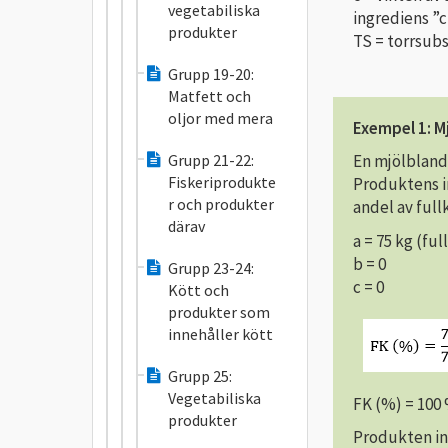
vegetabiliska
ingrediens ”
produkter
TS = torrsubs
Grupp 19-20:
Matfett och
oljor med mera
Exempel 1: M
Grupp 21-22:
En mjölblandn
Fiskeriprodukte
Produktens i
r och produkter
andel av full
därav
a = 75 kg (fu
b = 0
Grupp 23-24:
c = 0
Kött och
produkter som
innehåller kött
Grupp 25:
Vegetabiliska
FK (%) = 100
produkter
Produkten in