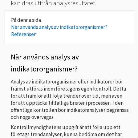
kan dras utifrån analysresultatet.
När används analys av indikatororganismer?
Referenser
När används analys av
indikatororganismer?
Analys av indikatororganismer eller indikatorer bör
främst utföras inom företagens egen kontroll. Detta
för att framför allt följa trender över tid, men även
för att upptäcka tillfälliga brister i processen. I den
offentliga kontrollen bör indikatoranalyser begränsas
och noga övervägas.
Kontrollmyndighetens uppgift är att följa upp ett
företags trendanalyser, kunna bedöma om det har