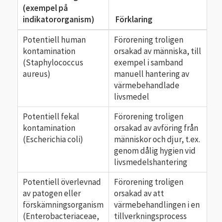
(exempel på
indikatororganism)
Förklaring
Potentiell human
Förorening troligen
kontamination
orsakad av människa, till
(Staphylococcus
exempel i samband
aureus)
manuell hantering av
värmebehandlade
livsmedel
Potentiell fekal
Förorening troligen
kontamination
orsakad av avföring från
(Escherichia coli)
människor och djur, t.ex.
genom dålig hygien vid
livsmedelshantering
Potentiell överlevnad
Förorening troligen
av patogen eller
orsakad av att
förskämningsorganism
värmebehandlingen i en
(Enterobacteriaceae,
tillverkningsprocess