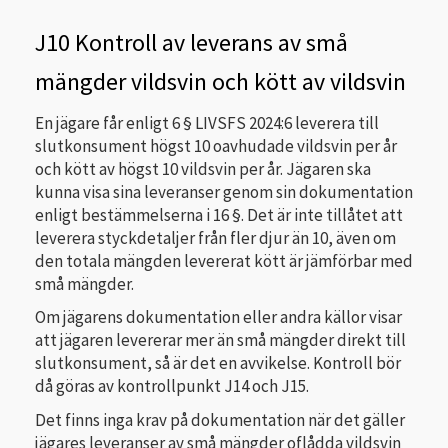
J10 Kontroll av leverans av små
mängder vildsvin och kött av vildsvin
En jägare får enligt 6 § LIVSFS 2024:6 leverera till
slutkonsument högst 10 oavhudade vildsvin per år
och kött av högst 10 vildsvin per år. Jägaren ska
kunna visa sina leveranser genom sin dokumentation
enligt bestämmelserna i 16 §. Det är inte tillåtet att
leverera styckdetaljer från fler djur än 10, även om
den totala mängden levererat kött är jämförbar med
små mängder.
Om jägarens dokumentation eller andra källor visar
att jägaren levererar mer än små mängder direkt till
slutkonsument, så är det en avvikelse. Kontroll bör
då göras av kontrollpunkt J14 och J15.
Det finns inga krav på dokumentation när det gäller
jägares leveranser av små mängder oflådda vildsvin