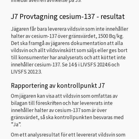
J7 Provtagning cesium-137 - resultat
Jägaren får bara leverera vildsvin som inte innehåller
halter av cesium-137 över gränsvärdet, 1500 Bq/kg.
Det ska framgå av jägarens dokumentation att alla
vildsvin och allt vildsvinskött som säljs eller ges bort
till konsumenter har analyserats och att köttet inte
innehåller cesium-137. Se 14 § i LIVSFS 2024:6 och
LIVSFS 2012:3.
Rapportering av kontrollpunkt J7
Om jägaren kan visa att vildsvin som omfattas av
bilagan till föreskriften och har levererats inte
innehåller halter av cesium-137 som är över
gränsvärdet, så ska kontrollpunkten besvaras med
”Ja”.
Om ett analysresultat för ett levererat vildsvin som