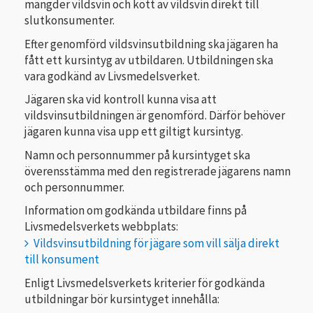
mängder vildsvin och kött av vildsvin direkt till
slutkonsumenter.
Efter genomförd vildsvinsutbildning ska jägaren ha
fått ett kursintyg av utbildaren. Utbildningen ska
vara godkänd av Livsmedelsverket.
Jägaren ska vid kontroll kunna visa att
vildsvinsutbildningen är genomförd. Därför behöver
jägaren kunna visa upp ett giltigt kursintyg.
Namn och personnummer på kursintyget ska
överensstämma med den registrerade jägarens namn
och personnummer.
Information om godkända utbildare finns på
Livsmedelsverkets webbplats:
Vildsvinsutbildning för jägare som vill sälja direkt
till konsument
Enligt Livsmedelsverkets kriterier för godkända
utbildningar bör kursintyget innehålla: