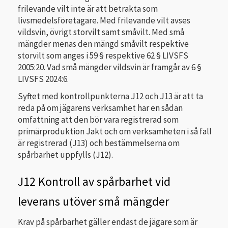
frilevande vilt inte är att betrakta som
livsmedelsföretagare. Med frilevande vilt avses
vildsvin, övrigt storvilt samt småvilt. Med små
mängder menas den mängd småvilt respektive
storvilt som anges i 59 § respektive 62 § LIVSFS
2005:20. Vad små mängder vildsvin är framgår av 6 §
LIVSFS 2024:6.
Syftet med kontrollpunkterna J12 och J13 är att ta
reda på om jägarens verksamhet har en sådan
omfattning att den bör vara registrerad som
primärproduktion Jakt och om verksamheten i så fall
är registrerad (J13) och bestämmelserna om
spårbarhet uppfylls (J12).
J12 Kontroll av spårbarhet vid
leverans utöver små mängder
Krav på spårbarhet gäller endast de jägare som är