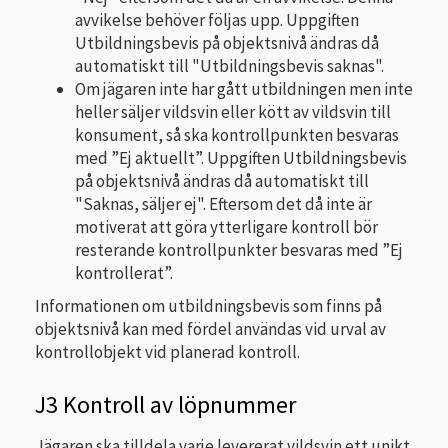
avvikelse behöver följas upp. Uppgiften
Utbildningsbevis på objektsnivå ändras då
automatiskt till "Utbildningsbevis saknas".
Om jägaren inte har gått utbildningen men inte
heller säljer vildsvin eller kött av vildsvin till
konsument, så ska kontrollpunkten besvaras
med ”Ej aktuellt”. Uppgiften Utbildningsbevis
på objektsnivå ändras då automatiskt till
"Saknas, säljer ej". Eftersom det då inte är
motiverat att göra ytterligare kontroll bör
resterande kontrollpunkter besvaras med ”Ej
kontrollerat”.
Informationen om utbildningsbevis som finns på
objektsnivå kan med fördel användas vid urval av
kontrollobjekt vid planerad kontroll.
J3 Kontroll av löpnummer
Jägaren ska tilldela varje levererat vildsvin ett unikt