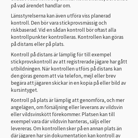
på vad ärendet handlar om.
Länsstyrelserna kan även utföra viss planerad
kontroll. Den bör vara stickprovsmässig och
riskbaserad. Vid en sådan kontroll bör oftast alla
kontrollpunkter kontrolleras. Kontrollen kan göras
på distans eller på plats.
Kontroll på distans är lämplig för till exempel
stickprovskontroll av att registrerade jägare har gått
utbildningen. När kontrollen utförs på distans kan
den göras genom att via telefon, mejl eller brev
begära att jägaren skickar in en kopia på eller bild av
kursintyget.
Kontroll på plats är lämplig att genomföra, och mer
angelägen, om försäljning eller leverans av vildsvin
eller vildsvinskött förekommer. Platsen kan till
exempel vara där vildsvin hanteras, säljs eller
levereras. Om kontrollen sker på en annan plats än
där jägaren har sin dokumentation kan kontroll av