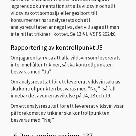
jägarens dokumentation att alla vildsvin och allt
vildsvinskött som säljs eller ges bort till
konsumenter har analyserats och att
analysresultaten är negativa, det vill säga att man
inte hittat trikiner i köttet. Se 13 § LIVSFS 2024:6.
Rapportering av kontrollpunkt J5
Om jägaren kan visa att alla vildsvin som levererats
inte innehåller trikiner, så ska kontrollpunkten
besvaras med ”Ja”.
Om analysresultat för ett levererat vildsvin saknas
ska kontrollpunkten besvaras med ”Nej”. Iså fall
innebär det även en avvikelse på J4, J8 och J9.
Om ett analysresultat för ett levererat vildsvin visar
på förekomst av trikiner ska kontrollpunkten
besvaras med ”Nej”.
J6 Provtagning cesium-137 -