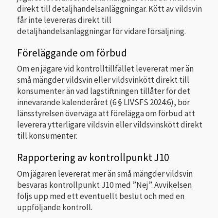
direkt till detaljhandelsanläggningar. Kött av vildsvin
får inte levereras direkt till
detaljhandelsanläggningar för vidare försäljning.
Föreläggande om förbud
Om en jägare vid kontrolltillfället levererat mer än
små mängder vildsvin eller vildsvinkött direkt till
konsumenter än vad lagstiftningen tillåter för det
innevarande kalenderåret (6 § LIVSFS 2024:6), bör
länsstyrelsen överväga att förelägga om förbud att
leverera ytterligare vildsvin eller vildsvinskött direkt
till konsumenter.
Rapportering av kontrollpunkt J10
Om jägaren levererat mer än små mängder vildsvin
besvaras kontrollpunkt J10 med ”Nej”. Avvikelsen
följs upp med ett eventuellt beslut och med en
uppföljande kontroll.