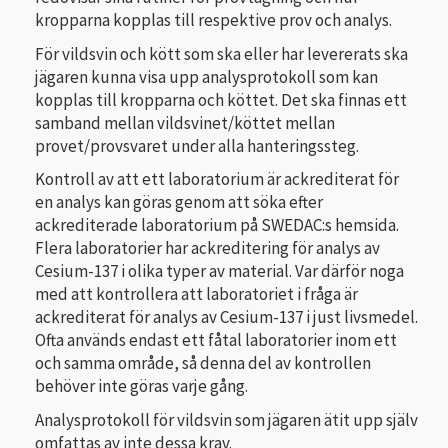
kropparna kopplas till respektive prov och analys.
För vildsvin och kött som ska eller har levererats ska
jägaren kunna visa upp analysprotokoll som kan
kopplas till kropparna och köttet. Det ska finnas ett
samband mellan vildsvinet/köttet mellan
provet/provsvaret under alla hanteringssteg.
Kontroll av att ett laboratorium är ackrediterat för
en analys kan göras genom att söka efter
ackrediterade laboratorium på SWEDAC:s hemsida.
Flera laboratorier har ackreditering för analys av
Cesium-137 i olika typer av material. Var därför noga
med att kontrollera att laboratoriet i fråga är
ackrediterat för analys av Cesium-137 i just livsmedel.
Ofta används endast ett fåtal laboratorier inom ett
och samma område, så denna del av kontrollen
behöver inte göras varje gång.
Analysprotokoll för vildsvin som jägaren ätit upp själv
omfattas av inte dessa krav.