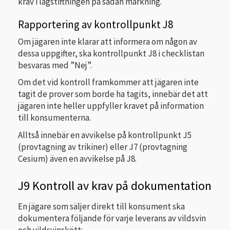
krav i lagstiftningen på sådan märkning.
Rapportering av kontrollpunkt J8
Om jägaren inte klarar att informera om någon av
dessa uppgifter, ska kontrollpunkt J8 i checklistan
besvaras med ”Nej”.
Om det vid kontroll framkommer att jägaren inte
tagit de prover som borde ha tagits, innebär det att
jägaren inte heller uppfyller kravet på information
till konsumenterna.
Alltså innebär en avvikelse på kontrollpunkt J5
(provtagning av trikiner) eller J7 (provtagning
Cesium) även en avvikelse på J8.
J9 Kontroll av krav på dokumentation
En jägare som säljer direkt till konsument ska
dokumentera följande för varje leverans av vildsvin