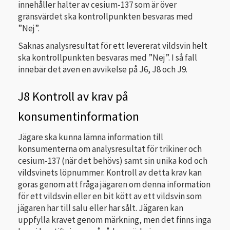
innehåller halter av cesium-137 som är över
gränsvärdet ska kontrollpunkten besvaras med
”Nej”.
Saknas analysresultat för ett levererat vildsvin helt
ska kontrollpunkten besvaras med ”Nej”. I så fall
innebär det även en avvikelse på J6, J8 och J9.
J8 Kontroll av krav på
konsumentinformation
Jägare ska kunna lämna information till
konsumenterna om analysresultat för trikiner och
cesium-137 (när det behövs) samt sin unika kod och
vildsvinets löpnummer. Kontroll av detta krav kan
göras genom att fråga jägaren om denna information
för ett vildsvin eller en bit kött av ett vildsvin som
jägaren har till salu eller har sålt. Jägaren kan
uppfylla kravet genom märkning, men det finns inga