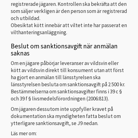
registrerade jägaren. Kontrollen ska bekräfta att den
som säljer verkligen är den person som är registrerad
och utbildad.
Obesiktat kött innebär att viltet inte har passerat en
vilthanteringsanläggning.
Beslut om sanktionsavgift när anmälan
saknas
Om en jägare påbörjar leveranser av vildsvin eller
kött av vildsvin direkt till konsument utan att först
ha gjort en anmälan till länsstyrelsen ska
länsstyrelsen besluta om sanktionsavgift på 2 500 kr.
Bestämmelserna om sanktionsavgifter finns i 39 c §
och 39 f § livsmedelsförordningen (2006:813).
Om jägaren dessutom inte uppfyller kravet på
dokumentation ska myndigheten fatta beslut om
ytterligare sanktionsavgift, se J9 nedan.
Läs mer om: