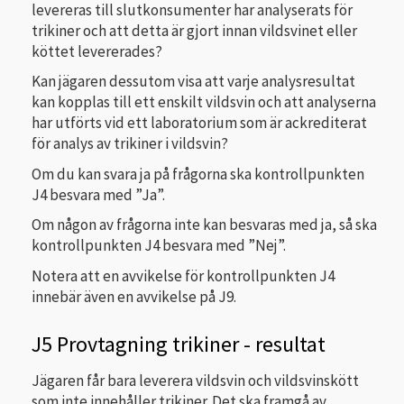
levereras till slutkonsumenter har analyserats för
trikiner och att detta är gjort innan vildsvinet eller
köttet levererades?
Kan jägaren dessutom visa att varje analysresultat
kan kopplas till ett enskilt vildsvin och att analyserna
har utförts vid ett laboratorium som är ackrediterat
för analys av trikiner i vildsvin?
Om du kan svara ja på frågorna ska kontrollpunkten
J4 besvara med ”Ja”.
Om någon av frågorna inte kan besvaras med ja, så ska
kontrollpunkten J4 besvara med ”Nej”.
Notera att en avvikelse för kontrollpunkten J4
innebär även en avvikelse på J9.
J5 Provtagning trikiner - resultat
Jägaren får bara leverera vildsvin och vildsvinskött
som inte innehåller trikiner. Det ska framgå av