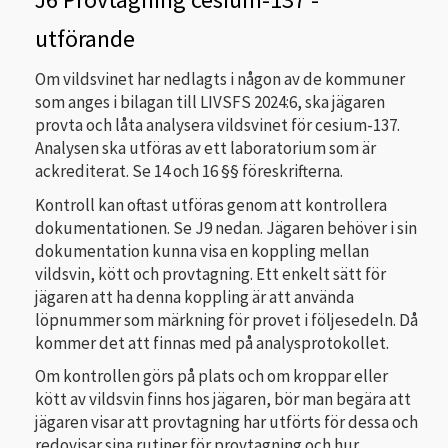
utförande
Om vildsvinet har nedlagts i någon av de kommuner
som anges i bilagan till LIVSFS 2024:6, ska jägaren
provta och låta analysera vildsvinet för cesium-137.
Analysen ska utföras av ett laboratorium som är
ackrediterat. Se 14 och 16 §§ föreskrifterna.
Kontroll kan oftast utföras genom att kontrollera
dokumentationen. Se J9 nedan. Jägaren behöver i sin
dokumentation kunna visa en koppling mellan
vildsvin, kött och provtagning. Ett enkelt sätt för
jägaren att ha denna koppling är att använda
löpnummer som märkning för provet i följesedeln. Då
kommer det att finnas med på analysprotokollet.
Om kontrollen görs på plats och om kroppar eller
kött av vildsvin finns hos jägaren, bör man begära att
jägaren visar att provtagning har utförts för dessa och
redovisar sina rutiner för provtagning och hur