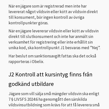
När en jägare som är registrerad men inte har
levererat något vildsvin eller kött av vildsvin direkt
till konsument, bör ingen kontroll av övriga
kontrollpunkter göras.
När en jägare levererar vildsvin eller kött av vildsvin
direkt till slutkonsument och inte har anmält sin
verksamhet för registrering eller inte erhållit sin
unika kod, ska kontrollpunkt J1 besvaras med ”Nej”.
Har beslut om sanktionsavgift fattas ska det också
rapporteras i Obelix.
J2 Kontroll att kursintyg finns från
godkänd utbildare
Jägare som vill sälja små mängder vildsvin ska enligt
7 § LIVSFS 2024:6 ha genomgått den särskilda
vildsvinsutbildning som krävs för att få leverera små