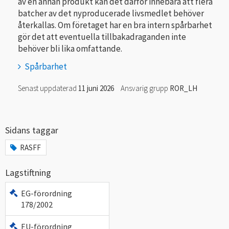
av en annan produkt kan det därför innebära att flera
batcher av det nyproducerade livsmedlet behöver
återkallas. Om företaget har en bra intern spårbarhet
gör det att eventuella tillbakadraganden inte
behöver bli lika omfattande.
Spårbarhet
Senast uppdaterad
11 juni 2026
Ansvarig grupp
ROR_LH
Sidans taggar
RASFF
Lagstiftning
EG-förordning
178/2002
EU-förordning