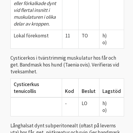
eller för­kalkade dynt
vid flertal insnitt i
muskulaturen i olika
delar av kroppen.
Lokal förekomst
11
TO
h)
o)
Cysticerkos i tvärstrimmig muskulatur hos får och
get. Bandmask hos hund (Taenia ovis). Verifieras vid
tveksamhet.
Cysticerkus
tenuicollis
Kod
Beslut
Lagstöd
-
LO
h)
o)
Långhalsat dynt subperitonealt (oftast på leverns
yta) hos får, get, nötkreatur och svin. Ger bandmask