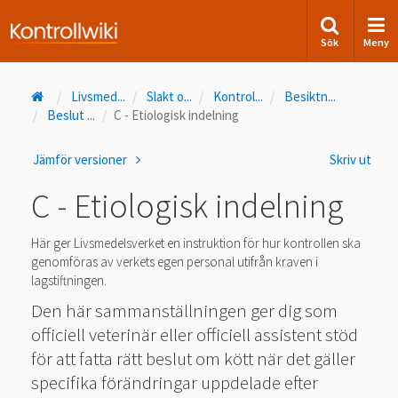
Sök
Meny
Livsmed
...
Slakt o
...
Kontrol
...
Besiktn
...
Beslut
...
C - Etiologisk indelning
Jämför versioner
Skriv ut
C - Etiologisk indelning
Här ger Livsmedelsverket en instruktion för hur kontrollen ska
genomföras av verkets egen personal utifrån kraven i
lagstiftningen.
Den här sammanställningen ger dig som
officiell veterinär eller officiell assistent stöd
för att fatta rätt beslut om kött när det gäller
specifika förändringar uppdelade efter