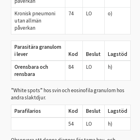
påverkan
Kronisk pneumoni
74
LO
o)
utan allmän
påverkan
Parasitära granulom
i lever
Kod
Beslut
Lagstöd
Orensbara och
84
LO
h)
rensbara
”White spots” hos svin och eosinofila granulom hos
andra slaktdjur.
Parafilarios
Kod
Beslut
Lagstöd
54
LO
h)
Observera att denna diagnos för tama hov- och