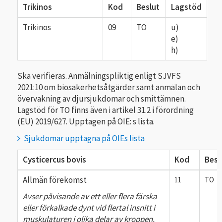
Trikinos
Kod
Beslut
Lagstöd
Trikinos
09
TO
u)
e)
h)
Ska verifieras. Anmälningspliktig enligt SJVFS
2021:10 om biosäkerhetsåtgärder samt anmälan och
övervakning av djursjukdomar och smittämnen.
Lagstöd för TO finns även i artikel 31.2 i förordning
(EU) 2019/627. Upptagen på OIE: s lista.
Sjukdomar upptagna på OIEs lista
Cysticercus bovis
Kod
Besl
Allmän förekomst
11
TO
Avser påvisande av ett eller flera färska
eller för­kalkade dynt vid flertal insnitt i
muskulaturen i olika delar av kroppen.