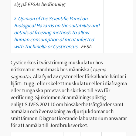
sig på EFSAs bedömning
Opinion of the Scientific Panel on
Biological Hazards on the suitability and
details of freezing methods to allow
human consumption of meat infected
with Trichinella or Cysticercus -
EFSA
Cysticerkos i tvärstrimmig muskulatur hos
nötkreatur. Bandmask hos människa (
Taenia
saginata).
Alla fynd av cystor eller förkalkade härdar i
hjärt- tugg- eller skelettmuskulatur eller i diafragma
eller tunga ska provtas och skickas till SVA för
verifiering. Sjukdomen är anmälningspliktig
enligt SJVFS 2021:10 om biosäkerhetsåtgärder samt
anmälan och övervakning av djursjukdomar och
smittämnen. Diagnosticerande laboratorium ansvarar
för att anmäla till Jordbruksverket.