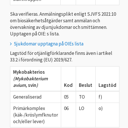
Ska verifieras. Anmälnings­plikt enligt SJVFS 2021:10
om biosäkerhetsåtgärder samt anmälan och
övervakning av djursjukdomar och smittämnen.
Upptagen på OIE: s lista.
Sjukdomar upptagna på OIEs lista
Lagstöd för otjänligförklarande finns även i artikel
33.2 i förordning (EU) 2019/627.
Mykobakterios
(Mykobakterium
avium,
svin
)
Kod
Beslut
Lagstöd
Generaliserad
05
TO
f)
Primärkomplex
06
LO
o)
(käk-/kröslymfknutor
och/eller lever)