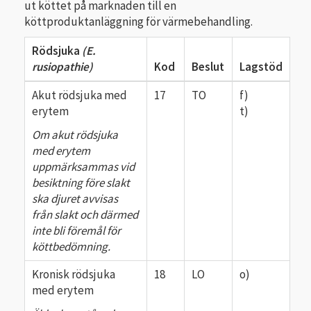
ut köttet på marknaden till en
köttproduktanläggning för värmebehandling.
Rödsjuka
(E.
rusiopathie)
Kod
Beslut
Lagstöd
Akut rödsjuka med
17
TO
f)
erytem
t)
Om akut rödsjuka
med erytem
uppmärksammas vid
besiktning före slakt
ska djuret avvisas
från slakt och därmed
inte bli föremål för
köttbedömning.
Kronisk rödsjuka
18
LO
o)
med erytem