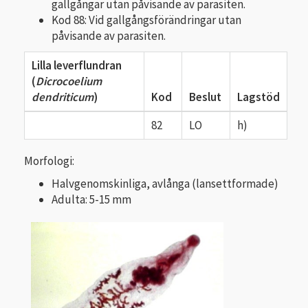
gallgångar utan påvisande av parasiten.
Kod 88: Vid gallgångsförändringar utan
påvisande av parasiten.
Lilla leverflundran
(
Dicrocoelium
dendriticum
)
Kod
Beslut
Lagstöd
82
LO
h)
Morfologi:
Halvgenomskinliga, avlånga (lansettformade)
Adulta: 5-15 mm