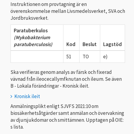
Instruktionen om provtagning är en
överenskommelse mellan Livsmedelsverket, SVA och
Jordbruksverket.
Paratuberkulos
(Mykobakterium
para­tuberculosis)
Kod
Beslut
Lagstöd
51
TO
e)
Ska verifieras genom analys av färsk och fixerad
vävnad från ileocecallymfknutan och ileum. Se även
B - Lokala förändringar - Kronisk ileit.
Kronisk ileit
Anmälnings­plikt enligt SJVFS 2021:10 om
biosäkerhetsåtgärder samt anmälan och övervakning
av djursjukdomar och smittämnen. Upptagen på OIE:
s lista.