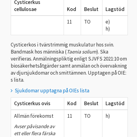
Cysticerkus
cellulosae
Kod
Beslut
Lagstöd
11
TO
e)
h)
Cysticerkos i tvärstrimmig muskulatur hos svin.
Bandmask hos människa (
Taenia solium
). Ska
verifieras. Anmälnings­pliktig enligt SJVFS 2021:10 om
biosäkerhetsåtgärder samt anmälan och övervakning
av djursjukdomar och smittämnen. Upptagen på OIE:
s lista.
Sjukdomar upptagna på OIEs lista
Cysticerkus ovis
Kod
Beslut
Lagstöd
Allmän förekomst
11
TO
h)
Avser påvisande av
ett eller flera färska