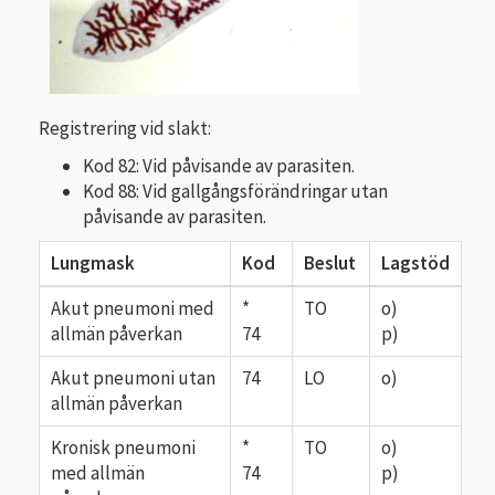
Registrering vid slakt:
Kod 82: Vid påvisande av parasiten.
Kod 88: Vid gallgångsförändringar utan
påvisande av parasiten.
Lungmask
Kod
Beslut
Lagstöd
Akut pneumoni med
*
TO
o)
allmän påverkan
74
p)
Akut pneumoni utan
74
LO
o)
allmän påverkan
Kronisk pneumoni
*
TO
o)
med allmän
74
p)