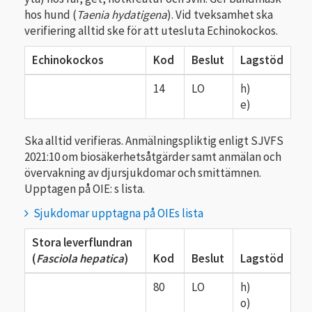
hos hund (
Taenia hydatigena
). Vid tveksamhet ska
verifiering alltid ske för att utesluta Echinokockos.
Echinokockos
Kod
Beslut
Lagstöd
14
LO
h)
e)
Ska alltid verifieras. Anmälningspliktig enligt SJVFS
2021:10 om biosäkerhetsåtgärder samt anmälan och
övervakning av djursjukdomar och smittämnen.
Upptagen på OIE: s lista.
Sjukdomar upptagna på OIEs lista
Stora leverflundran
(
Fasciola hepatica
)
Kod
Beslut
Lagstöd
80
LO
h)
o)