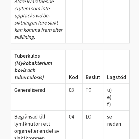
Äldre kvarstående
erytem som inte
upptäcks vid be­
siktningen före slakt
kan komma fram efter
skåll­ning.
Tuberkulos
(Mykobakterium
bovis och
tuberculosis)
Kod
Beslut
Lagstöd
Generaliserad
03
u)
TO
e)
f)
Begränsad till
04
LO
se
lymfknutor i ett
nedan
organ eller en del av
slaktkroppen