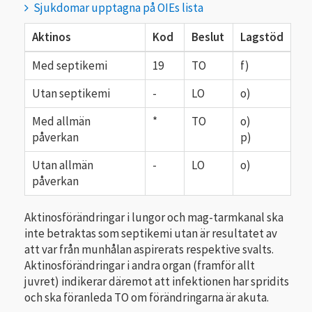
Sjukdomar upptagna på OIEs lista
Aktinos
Kod
Beslut
Lagstöd
Med septikemi
19
TO
f)
Utan septikemi
-
LO
o)
Med allmän
*
TO
o)
påverkan
p)
Utan allmän
-
LO
o)
påverkan
Aktinosförändringar i lungor och mag-tarmkanal ska
inte betraktas som septikemi utan är resultatet av
att var från munhålan aspirerats respektive svalts.
Aktinosförändringar i andra organ (framför allt
juvret) indikerar däremot att infektionen har spridits
och ska föranleda TO om förändringarna är akuta.