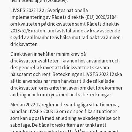
livsmedelslagen (2006:804).
LIVSFS 2022:12 är Sveriges nationella
implementering av Rådets direktiv (EU) 2020/2184
om kvaliteten på dricksvatten samt Rådets direktiv
2013/51/Euratom om fastställande av krav avseende
skydd av allmänhetens hälsa mot radioaktiva ämnen i
dricksvatten.
Direktiven innehåller minimikrav på
dricksvattenkvaliteten i kranen hos användaren och
det generella kravet att dricksvattnet ska vara
hälsosamt och rent. Beteckningen LIVSFS 2022:12 ska
alltid användas när man hänvisar till de så kallade
dricksvattenföreskrifterna, även om det förekommer
ändringar och omtryck med andra beteckningar.
Medan 2022:12 reglerar de vardagliga situationerna,
handlar LIVSFS 2008:13 om de specifika situationer
som kan uppstå med anledning av skadegörelse och
sabotage. De båda föreskrifterna är tänkta att
komplettera varandra för att så långt det är möjligt