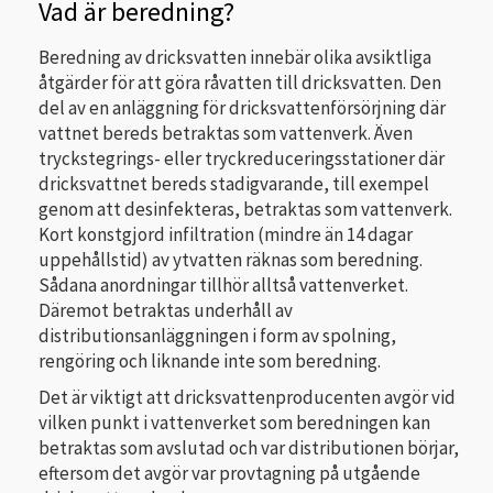
Vad är beredning?
Beredning av dricksvatten innebär olika avsiktliga
åtgärder för att göra råvatten till dricksvatten. Den
del av en anläggning för dricksvattenförsörjning där
vattnet bereds betraktas som vattenverk. Även
tryckstegrings- eller tryckreduceringsstationer där
dricksvattnet bereds stadigvarande, till exempel
genom att desinfekteras, betraktas som vattenverk.
Kort konstgjord infiltration (mindre än 14 dagar
uppehållstid) av ytvatten räknas som beredning.
Sådana anordningar tillhör alltså vattenverket.
Däremot betraktas underhåll av
distributionsanläggningen i form av spolning,
rengöring och liknande inte som beredning.
Det är viktigt att dricksvattenproducenten avgör vid
vilken punkt i vattenverket som beredningen kan
betraktas som avslutad och var distributionen börjar,
eftersom det avgör var provtagning på utgående