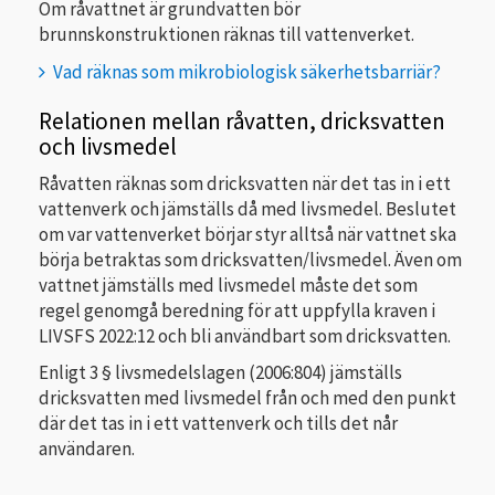
Om råvattnet är grundvatten bör
brunnskonstruktionen räknas till vattenverket.
Vad räknas som mikrobiologisk säkerhetsbarriär?
Relationen mellan råvatten, dricksvatten
och livsmedel
Råvatten räknas som dricksvatten när det tas in i ett
vattenverk och jämställs då med livsmedel. Beslutet
om var vattenverket börjar styr alltså när vattnet ska
börja betraktas som dricksvatten/livsmedel. Även om
vattnet jämställs med livsmedel måste det som
regel genomgå beredning för att uppfylla kraven i
LIVSFS 2022:12 och bli användbart som dricksvatten.
Enligt 3 § livsmedelslagen (2006:804) jämställs
dricksvatten med livsmedel från och med den punkt
där det tas in i ett vattenverk och tills det når
användaren.