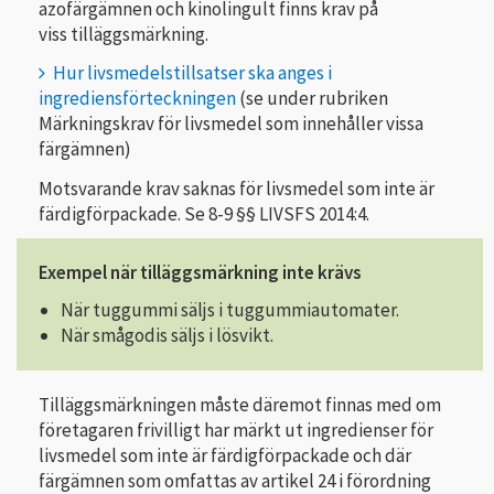
azofärgämnen och kinolingult finns krav på
viss tilläggsmärkning.
Hur livsmedelstillsatser ska anges i
ingrediensförteckningen
(se under rubriken
Märkningskrav för livsmedel som innehåller vissa
färgämnen)
Motsvarande krav saknas för livsmedel som inte är
färdigförpackade. Se 8-9 §§ LIVSFS 2014:4.
Exempel när tilläggsmärkning inte krävs
När tuggummi säljs i tuggummiautomater.
När smågodis säljs i lösvikt.
Tilläggsmärkningen måste däremot finnas med om
företagaren frivilligt har märkt ut ingredienser för
livsmedel som inte är färdigförpackade och där
färgämnen som omfattas av artikel 24 i förordning