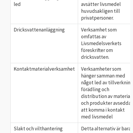
led
avsätter livsmedel
huvudsakligen till
privatpersoner.
Dricksvattenanläggning
Verksamhet som
omfattas av
Livsmedelsverkets
föreskrifter om
dricksvatten.
Kontaktmaterialverksamhet
Verksamheter som
hänger samman med
något led av tillverkning
förädling och
distribution av material
och produkter avsedda
att komma i kontakt
med livsmedel
Slakt och vilthantering
Detta alternativ är bara