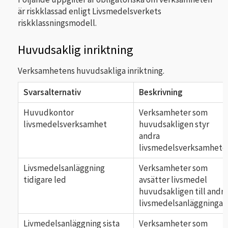
är riskklassad enligt Livsmedelsverkets
riskklassningsmodell.
Huvudsaklig inriktning
Verksamhetens huvudsakliga inriktning.
Svarsalternativ
Beskrivning
Huvudkontor
Verksamheter som
livsmedelsverksamhet
huvudsakligen styr
andra
livsmedelsverksamheter
Livsmedelsanläggning
Verksamheter som
tidigare led
avsätter livsmedel
huvudsakligen till andra
livsmedelsanläggningar.
Livmedelsanläggning sista
Verksamheter som