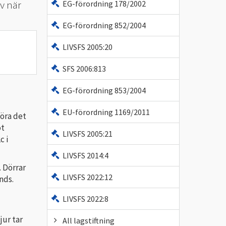
v när
EG-förordning 178/2002
EG-förordning 852/2004
LIVSFS 2005:20
SFS 2006:813
EG-förordning 853/2004
EU-förordning 1169/2011
göra det
ot
LIVSFS 2005:21
c i
LIVSFS 2014:4
. Dörrar
LIVSFS 2022:12
nds.
LIVSFS 2022:8
jur tar
All lagstiftning