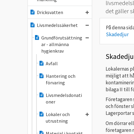
livsmedelsl
det gäller
Dricksvatten
Livsmedelssäkerhet
Skadedjur
Grundförutsättning
ar - allmänna
hygienkrav
Skadedju
Avfall
Lokalernas pl
möjligt att h
Hantering och
kontaminerin
förvaring
bilaga II till
Livsmedelsdonati
Företagaren sk
oner
och fönster s
Lagerportar s
Lokaler och
utrustning
Om dörrar ell
företagaren n
Material i kontakt