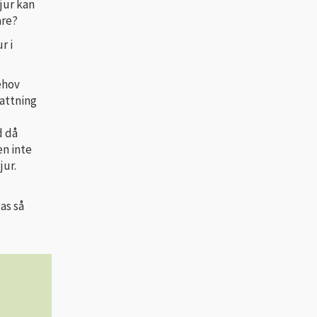
jur kan
are?
r i
ehov
attning
d då
n inte
jur.
as så