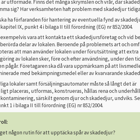
a är utformade. Finns det många skrymslen och vrår, där skaded
ömma sig? Har verksamheten haft problem med skadedjur tidig
ka ha förfaranden för hantering av eventuella fynd av skadedju
kapitel IX, punkt 4 i bilaga II till förordning (EG) nr 852/2004.
 exempelvis vara att kontakta ett skadedjursföretag och vid b
 berörda delar av lokalen. Beroende på problemets art och omf
pteras att man använder lokalen under förutsättning att extra
öring av lokalen sker, före och efter användning, under den ti
 pågår. Företagaren ska då vara uppmärksam på att livsmed­le
aminerade med bekämpningsmedel eller av kvarvarande skaded
örliga lokaler samt försäljningsautomater måste så långt det är
ligt placeras, utformas, konstrueras, hållas rena och underhåll
r kontaminering, särskilt genom djur och skadedjur, undviks. Se
unkt 1 i bilaga II till förordning (EG) nr 852/2004.
oll:
get någon rutin för att upptäcka spår av skadedjur?