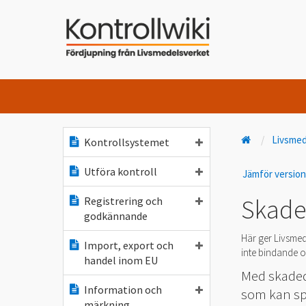
Livsme
Kontrollsystemet
Utföra kontroll
Jämför versio
Skade
Registrering och
godkännande
Här ger Livsmed
Import, export och
inte bindande oc
handel inom EU
Med skadedj
Information och
som kan spr
märkning