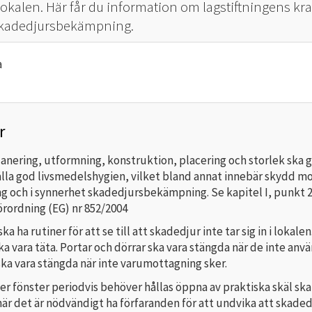
okalen. Här får du information om lagstiftningens kra
 skadedjursbekämpning.
r
anering, utformning, konstruktion, placering och storlek ska 
ålla god livsmedelshygien, vilket bland annat innebär skydd m
g och i synnerhet skadedjursbekämpning. Se kapitel I, punkt 2
 förordning (EG) nr 852/2004
a ha rutiner för att se till att skadedjur inte tar sig in i lokalen
ka vara täta. Portar och dörrar ska vara stängda när de inte anvä
ka vara stängda när inte varumottag­ning sker.
er fönster periodvis behöver hållas öppna av praktiska skäl ska
är det är nödvändigt ha förfaranden för att undvika att skaded