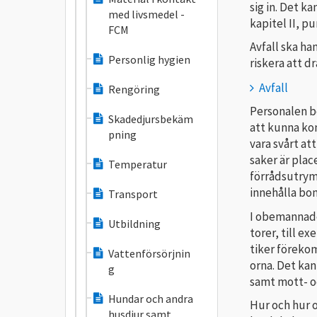
sig in. Det k
med livsmedel -
kapitel II, pu
FCM
Avfall ska ha
Personlig hygien
riskera att d
Avfall
Rengöring
Personalen b
Skadedjursbekäm
att kunna kon
pning
vara svårt at
saker är pla­
Temperatur
förrådsutrym­
innehålla bon
Transport
I obemannade 
Utbildning
torer, till e
tiker föreko
Vattenförsörjnin
orna. Det kan
g
samt mott- oc
Hundar och andra
Hur och hur o
husdjur samt