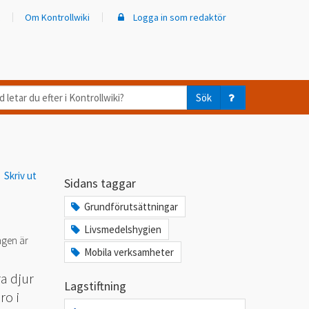
Om Kontrollwiki
Logga in som redaktör
d
Sök
ar
er
Skriv ut
trollwiki?
Sidans taggar
Grundförutsättningar
Livsmedelshygien
ngen är
Mobila verksamheter
a djur
Lagstiftning
ro i