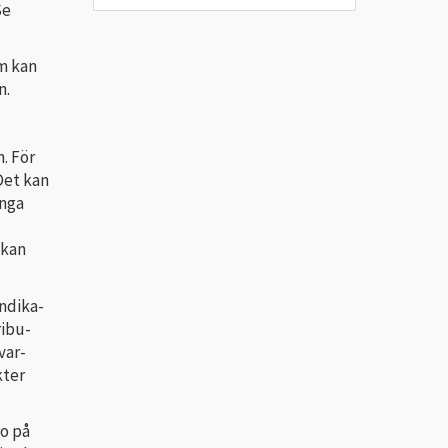
Se
om kan
n.
. För
Det kan
ånga
 kan
indika­
i­bu­
var­
kter
ro på