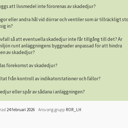
ggs att livsmedel inte förorenas av skadedjur?
gor eller andra hål vid dörrar och ventiler som är tillräckligt sto
 sig in?
fall så att eventuella skadedjur inte får tillgång till det? Är
ljön runt anläggningens byggnader anpassad för att hindra
en av skadedjur?
das förekomst av skadedjur?
ltat från kontroll av indikatorstationer och fällor?
edjur eller spår av sådana i anläggningen?
erad
24 februari 2026
Ansvarig grupp
ROR_LH