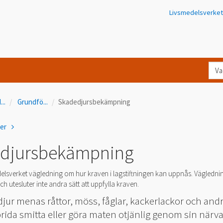
Livsmedelsverket
Va
let
du
d
...
Grundfö
...
Skadedjursbekämpning
eft
i
ner
Kon
djursbekämpning
elsverket vägledning om hur kraven i lagstiftningen kan uppnås. Vägledni
h utesluter inte andra sätt att uppfylla kraven.
ur menas råttor, möss, fåglar, kackerlackor och andr
ida smitta eller göra maten otjänlig genom sin närva