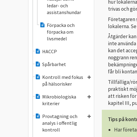
hur loka­lern
ledar- och
trivas och g
assistanshundar
Företagaren s
Förpacka och
lokalerna. Se 
förpacka om
Åtgärder kan
livsmedel
inte använda
kan det acce
HACCP
noggrann reng
Spårbarhet
bekämpningen
får bli kont
Kontroll med fokus
Tillfälliga/r
på hälsorisker
praktiskt möj
att risken fö
Mikrobiologiska
kapitel III, p
kriterier
Provtagning och
Tips på kontr
analys i offentlig
Har företa
kontroll