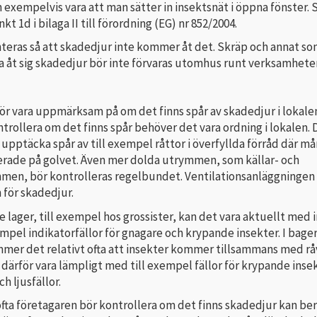
an exempelvis vara att man sätter in insektsnät i öppna fönster. 
nkt 1d i bilaga II till förordning (EG) nr 852/2004.
nteras så att skade­djur inte kommer åt det. Skräp och annat s
ra åt sig skadedjur bör inte förvaras utomhus runt verksamhete
ör vara uppmärksam på om det finns spår av skadedjur i lokalen
trollera om det finns spår behöver det vara ordning i lokalen. 
t upptäcka spår av till exempel råttor i överfyllda förråd där m
ce­rade på golvet. Även mer dolda utrymmen, som källar- och
men, bör kontrolleras regelbundet. Ven­tilations­anläggningen
 för skadedjur.
lager, till exempel hos grossister, kan det vara aktuellt med 
xempel indikatorfällor för gnagare och krypande insekter. I bager
mmer det relativt ofta att insekter kommer tillsammans med rå
 därför vara lämpligt med till exempel fällor för krypande inse
h ljusfällor.
fta företagaren bör kontrollera om det finns skadedjur kan be