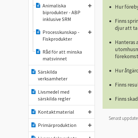
Animaliska
Hur föreby
biprodukter - ABP
inklusive SRM
Finns sprin
djur att ta
Processkunskap -
Fiskprodukter
Hanteras av
utomhusmi
Råd för att minska
förekomst
matsvinnet
Hur åtgär
Särskilda
verksamheter
Finns resu
Livsmedel med
Finns skad
särskilda regler
Kontaktmaterial
Senast uppdat
Primärproduktion