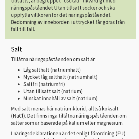
tillsatts, är begreppet ”osötad” likvärdigt med
näringspåståendet Utan tillsatt socker och ska
uppfylla villkoren för det näringspåståendet.
Bedömning av innebörden i uttrycket får göras från
fall till fall.
Salt
Tillåtna näringspåståenden om salt är:
Låg salthalt (natriumhalt)
Mycket låg salthalt (natriumhalt)
Saltfri (natriumfri)
Utan tillsatt salt (natrium)
Minskat innehåll av salt (natrium)
Med salt menas här natriumklorid, alltså koksalt
(NaCl). Det finns inga tillåtna näringspåståenden om
salter som är baserade på kalium eller magnesium.
I näringsdeklarationen är det enligt förordning (EU)