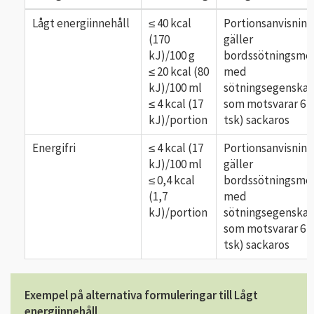
Lågt energiinnehåll
≤ 40 kcal
Portionsanvisnin
(170
gäller
kJ)/100 g
bordssötningsme
≤ 20 kcal (80
med
kJ)/100 ml
sötningsegenska
≤ 4 kcal (17
som motsvarar 6 g
kJ)/portion
tsk) sackaros
Energifri
≤ 4 kcal (17
Portionsanvisnin
kJ)/100 ml
gäller
≤ 0,4 kcal
bordssötningsme
(1,7
med
kJ)/portion
sötningsegenska
som motsvarar 6 g
tsk) sackaros
Exempel på alternativa formuleringar till Lågt
energiinnehåll