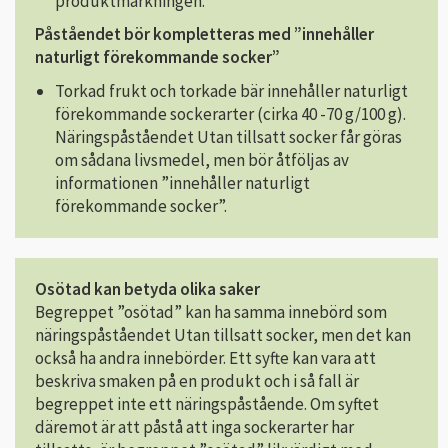
produktmärkningen.
Påståendet bör kompletteras med ”innehåller
naturligt förekommande socker”
Torkad frukt och torkade bär innehåller naturligt
förekommande sockerarter (cirka 40 -70 g/100 g).
Näringspåståendet Utan tillsatt socker får göras
om sådana livsmedel, men bör åtföljas av
informationen ”innehåller naturligt
förekommande socker”.
Osötad kan betyda olika saker
Begreppet ”osötad” kan ha samma innebörd som
näringspåståendet Utan tillsatt socker, men det kan
också ha andra innebörder. Ett syfte kan vara att
beskriva smaken på en produkt och i så fall är
begreppet inte ett näringspåstående. Om syftet
däremot är att påstå att inga sockerarter har