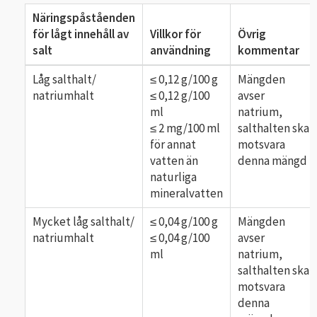
Näringspåståenden
för lågt innehåll av
Villkor för
Övrig
salt
användning
kommentar
Låg salthalt/
≤ 0,12 g/100 g
Mängden
natriumhalt
≤ 0,12 g/100
avser
ml
natrium,
≤ 2 mg/100 ml
salthalten ska
för annat
motsvara
vatten än
denna mängd
naturliga
mineralvatten
Mycket låg salthalt/
≤ 0,04 g/100 g
Mängden
natriumhalt
≤ 0,04 g/100
avser
ml
natrium,
salthalten ska
motsvara
denna