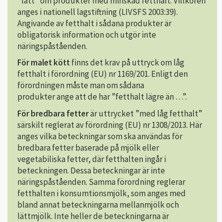
”lätt” om produkter med minskad fetthalt. Villkoren
anges i nationell lagstiftning (LIVSFS 2003:39).
Angivande av fetthalt i sådana produkter är
obligatorisk information och utgör inte
näringspåståenden.
För malet kött
finns det krav på uttryck om låg
fetthalt i förordning (EU) nr 1169/201. Enligt den
förordningen måste man om sådana
produkter ange att de har ”fetthalt lägre än …”.
För bredbara fetter
är uttrycket ”med låg fetthalt”
särskilt reglerat av förordning (EU) nr 1308/2013. Här
anges vilka beteckningar som ska användas för
bredbara fetter baserade på mjölk eller
vegetabiliska fetter, där fetthalten ingår i
beteckningen. Dessa beteckningar är inte
näringspåståenden. Samma förordning reglerar
fetthalten i konsumtionsmjölk, som anges med
bland annat beteckningarna mellanmjölk och
lättmjölk. Inte heller de beteckningarna är