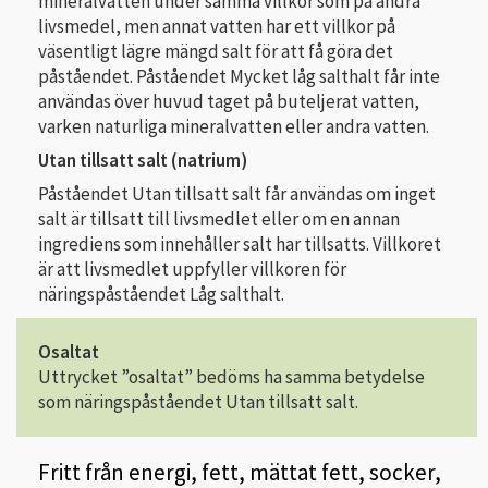
mineralvatten under samma villkor som på andra
livsmedel, men annat vatten har ett villkor på
väsentligt lägre mängd salt för att få göra det
påståendet. Påståendet Mycket låg salthalt får inte
användas över huvud taget på buteljerat vatten,
varken naturliga mineralvatten eller andra vatten.
Utan tillsatt salt (natrium)
Påståendet Utan tillsatt salt får användas om inget
salt är tillsatt till livsmedlet eller om en annan
ingrediens som innehåller salt har tillsatts. Villkoret
är att livsmedlet uppfyller villkoren för
näringspåståendet Låg salthalt.
Osaltat
Uttrycket ”osaltat” bedöms ha samma betydelse
som näringspåståendet Utan tillsatt salt.
Fritt från energi, fett, mättat fett, socker,