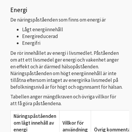
Energi
De näringspåståenden som finns om energi är
Lågt energiinnehåll
Energireducerad
Energifri
De rör innehållet av energi i livsmedlet. Påståenden
om att ett livsmedel ger energi och vakenhet anger
en effekt och är därmed hälsopåståenden.
Näringspåståenden om högt energiinnehåll är inte
tillåtna eftersom intaget av energirika livsmedel på
befolkningsnivå är för högt och ogynnsamt för hälsan.
Tabellen anger mängdkraven och övriga villkor för
att få göra påståendena.
Näringspåståenden
om lågt innehåll av
Villkor för
energi
användning
Övrig kommenta