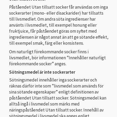
Påståendet Utan tillsatt socker får användas om inga
sockerarter (mono- eller disackarider) har tillsatts
till livsmedlet. Om andra söta ingredienser har
använts i livsmedlet, till exempel honung eller
fruktjuice, får påståendet göras om syftet med
ingrediensen är något annat än att ge sötande effekt,
till exempel smak, färg eller konsistens.
Om naturligt förekommande socker finns i
livsmedlet, bör informationen ”Innehåller naturligt
förekommande socker” anges.
Sötningsmedel är inte sockerarter
Sötningsmedel innehåller inga sockerarter och
räknas därför inte som ”livsmedel som används för
sina sötande egenskaper” enligt definitionen av
påståendet Utan tillsatt socker. Sötningsmedel kan
alltså ingå i livsmedel som märks med
näringspåståendet Utan tillsatt socker. Innehåll av
sötningsmedel i livsmedel ska anges enligt