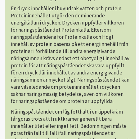
En dryck innehåller i huvudsak vatten och protein.
Proteininnehållet utgör den dominerande
energikällan i drycken. Drycken uppfyller villkoren
för näringspåståendet Proteinkälla. Eftersom
näringspåståendena för Proteinkälla och Högt
innehåll av protein baseras på ett energiinnehåll från
proteiner i förhållande till andra energigivande
näringsämnen krävs endast ett obetydligt innehåll av
protein för att näringspåståendet ska vara uppfyllt
för en dryck där innehållet av andra energigivande
näringsämnen är mycket lågt. Näringspåståendet kan
vara vilseledande om proteininnehållet i drycken
saknar näringsmässig betydelse, även om villkoren
för näringspåstående om protein är uppfyllda.
Näringspåståendet om låg fetthalt i en äppelkräm
får göras trots att fruktkrämer generellt bara
innehåller litet eller inget fett. Bedömningen måste
göras från fall till fall ifall näringspåståendet är