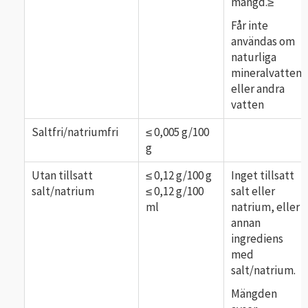
mängd.≥
Får inte
användas om
naturliga
mineralvatten
eller andra
vatten
Saltfri/natriumfri
≤ 0,005 g/100
g
Utan tillsatt
≤ 0,12 g/100 g
Inget tillsatt
salt/natrium
≤ 0,12 g/100
salt eller
ml
natrium, eller
annan
ingrediens
med
salt/natrium.
Mängden