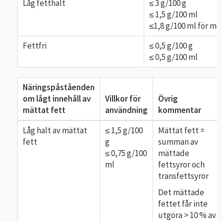
Låg fetthalt
≤ 3 g/100 g
≤ 1,5 g/100 ml
≤1,8 g/100 ml för me
Fettfri
≤ 0,5 g/100 g
≤ 0,5 g/100 ml
Näringspåståenden
om lågt innehåll av
Villkor för
Övrig
mättat fett
användning
kommentar
Låg halt av mättat
≤ 1,5 g/100
Mättat fett =
fett
g
summan av
≤ 0,75 g/100
mättade
ml
fettsyror och
transfettsyror
Det mättade
fettet får inte
utgöra > 10 % av