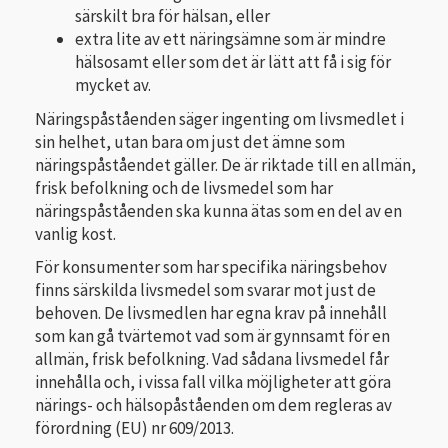
särskilt bra för hälsan, eller
extra lite av ett näringsämne som är mindre
hälsosamt eller som det är lätt att få i sig för
mycket av.
Näringspåståenden säger ingenting om livsmedlet i
sin helhet, utan bara om just det ämne som
näringspåståendet gäller. De är riktade till en allmän,
frisk befolkning och de livsmedel som har
näringspåståenden ska kunna ätas som en del av en
vanlig kost.
För konsumenter som har specifika näringsbehov
finns särskilda livsmedel som svarar mot just de
behoven. De livsmedlen har egna krav på innehåll
som kan gå tvärtemot vad som är gynnsamt för en
allmän, frisk befolkning. Vad sådana livsmedel får
innehålla och, i vissa fall vilka möjligheter att göra
närings- och hälsopåståenden om dem regleras av
förordning (EU) nr 609/2013.