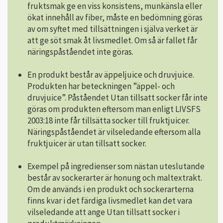
fruktsmak ge en viss konsistens, munkänsla eller
ökat innehåll av fiber, måste en bedömning göras
av om syftet med tillsättningen i själva verket är
att ge söt smak åt livsmedlet. Om så är fallet får
näringspåståendet inte göras.
En produkt består av äppeljuice och druvjuice.
Produkten har beteckningen ”äppel- och
druvjuice”. Påståendet Utan tillsatt socker får inte
göras om produkten eftersom man enligt LIVSFS
2003:18 inte får tillsätta socker till fruktjuicer.
Näringspåståendet är vilseledande eftersom alla
fruktjuicer är utan tillsatt socker.
Exempel på ingredienser som nästan uteslutande
består av sockerarter är honung och maltextrakt.
Om de används i en produkt och sockerarterna
finns kvar i det färdiga livsmedlet kan det vara
vilseledande att ange Utan tillsatt socker i