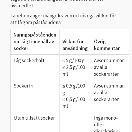
livsmedlet.
Tabellen anger mängdkraven och övriga villkor för
att få göra påståendena.
Näringspåståenden
om lågt innehåll av
Villkor för
Övrig
socker
användning
kommentar
Låg sockerhalt
≤ 5 g/100 g
Avser summan
≤ 2,5 g/100
av alla
ml
sockerarter
Sockerfri
≤ 0,5 g/100
Avser summan
g
av alla
≤ 0,5 g/100
sockerarter
ml
Utan tillsatt socker
Inga mono-
eller
disackarider