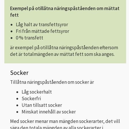
Exempel på otillåtna näringspåståenden om mättat
fett
Låg halt av transfettsyror
Fri från mättade fettsyror
0 % transfett
är exempel på otillåtna näringspåståenden eftersom
det är totalmängden av mättat fett som ska anges.
Socker
Tillåtna näringspåståenden om socker är
Låg sockerhalt
Sockerfri
Utan tillsatt socker
Minskat innehåll av socker
Med socker menar man mängden sockerarter, det vill
säga den totala mängden av alla sockerarter i