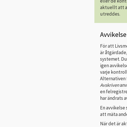
eller de kont
aktuellt att 
utreddes.
Avvikelse
För att Livsm
är åtgärdade, 
systemet. Du h
igen avvikels
varje kontrol
Alternativen
Avskriven
anv
en felregist
har ändrats a
En avvikelse
att mäta ande
När det är ak