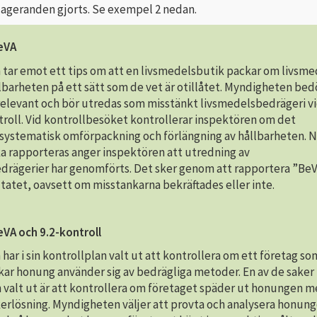
 ageranden gjorts. Se exempel 2 nedan.
eVA
tar emot ett tips om att en livsmedelsbutik packar om livsme
llbarheten på ett sätt som de vet är otillåtet. Myndigheten be
 relevant och bör utredas som misstänkt livsmedelsbedrägeri v
roll. Vid kontrollbesöket kontrollerar inspektören om det
ystematisk omförpackning och förlängning av hållbarheten. N
ka rapporteras anger inspektören att utredning av
drägerier har genomförts. Det sker genom att rapportera ”BeV
tatet, oavsett om misstankarna bekräftades eller inte.
eVA och 9.2-kontroll
ar i sin kontrollplan valt ut att kontrollera om ett företag s
kar honung använder sig av bedrägliga metoder. En av de saker
valt ut är att kontrollera om företaget späder ut honungen 
ckerlösning. Myndigheten väljer att provta och analysera honu