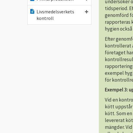
undersöker o
tidsperiod. E
Livsmedelsverkets
genomförd fö
kontroll
rapporteras k
hygien också 
Efter genomf
kontrollerat 
företaget har
kontrollresu
rapportering
exempel hygi
för kontrollr
Exempel 3: up
Vid en kontro
kött uppstår 
kött. Som en 
levererat köt
mängder. Vid