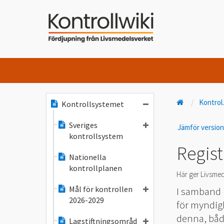
Kontrol
Kontrollsystemet
Sveriges
Jämför versio
kontrollsystem
Regist
Nationella
kontrollplanen
Här ger Livsmed
Mål för kontrollen
I samband 
2026-2029
för myndig
denna, både
Lagstiftningsområd