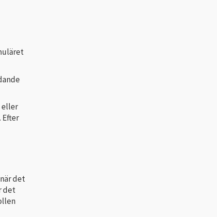
muläret
edande
 eller
 Efter
 när det
r det
ollen