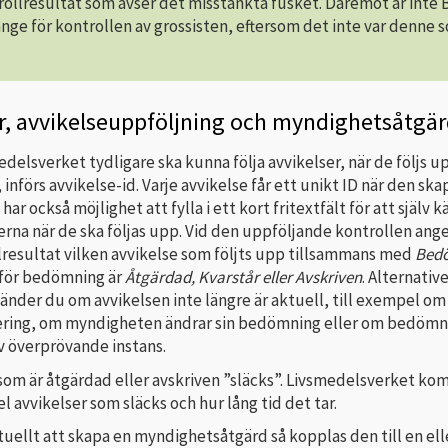
rollresultat som avser det misstänkta fusket. Däremot är inte
ange för kontrollen av grossisten, eftersom det inte var denne 
r, avvikelseuppföljning och myndighetsåtgär
edelsverket tydligare ska kunna följa avvikelser, när de följs u
införs avvikelse-id. Varje avvikelse får ett unikt ID när den skap
ar också möjlighet att fylla i ett kort fritextfält för att själv 
erna när de ska följas upp. Vid den uppföljande kontrollen ange
lresultat vilken avvikelse som följts upp tillsammans med
Bed
 för bedömning är
Åtgärdad, Kvarstår eller Avskriven
. Alternativ
änder du om avvikelsen inte längre är aktuell, till exempel om
rering, om myndigheten ändrar sin bedömning eller om bedöm
v överprövande instans.
 som är åtgärdad eller avskriven ”släcks”. Livsmedelsverket k
l avvikelser som släcks och hur lång tid det tar.
tuellt att skapa en myndighetsåtgärd så kopplas den till en elle