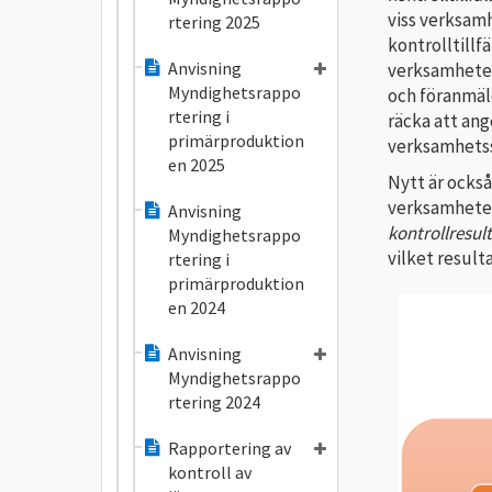
viss verksam
rtering 2025
kontrolltillf
Anvisning
verksamheten
Myndighetsrappo
och föranmäl
rtering i
räcka att ang
primärproduktion
verksamhets
en 2025
Nytt är också
verksamheten,
Anvisning
kontrollresul
Myndighetsrappo
vilket resulta
rtering i
primärproduktion
en 2024
Anvisning
Myndighetsrappo
rtering 2024
Rapportering av
kontroll av