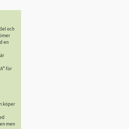
del och
dömer
id en
är
A” för
om köper
med
ngen men