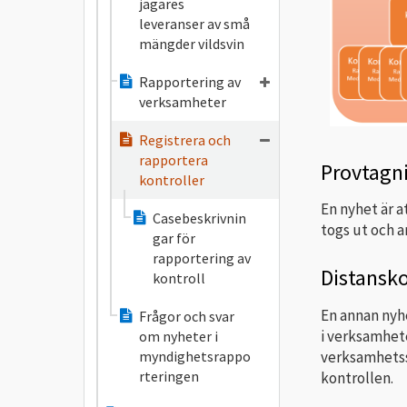
jägares
leveranser av små
mängder vildsvin
Rapportering av
verksamheter
Registrera och
rapportera
Provtagn
kontroller
En nyhet är a
Casebeskrivnin
togs ut och a
gar för
rapportering av
Distansko
kontroll
En annan nyh
Frågor och svar
i verksamhet
om nyheter i
verksamhetssy
myndighetsrappo
rteringen
kontrollen.