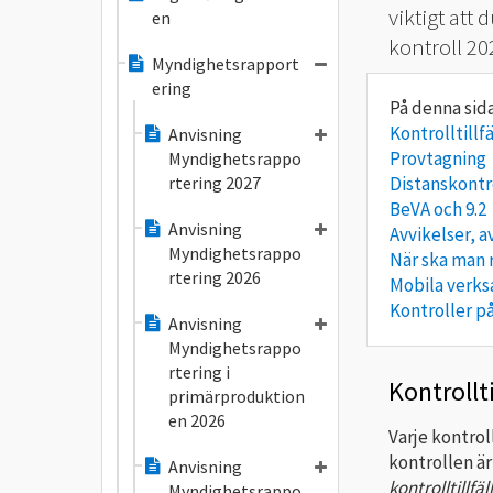
viktigt att
en
kontroll 20
Myndighetsrapport
ering
Kontrolltillf
Anvisning
Provtagning
Myndighetsrappo
rtering 2027
Distanskontr
BeVA och 9.2
Anvisning
Avvikelser, 
Myndighetsrappo
När ska man 
rtering 2026
Mobila verks
Kontroller p
Anvisning
Myndighetsrappo
rtering i
Kontrollti
primärproduktion
en 2026
Varje kontrol
kontrollen är
Anvisning
kontrolltillfäl
Myndighetsrappo