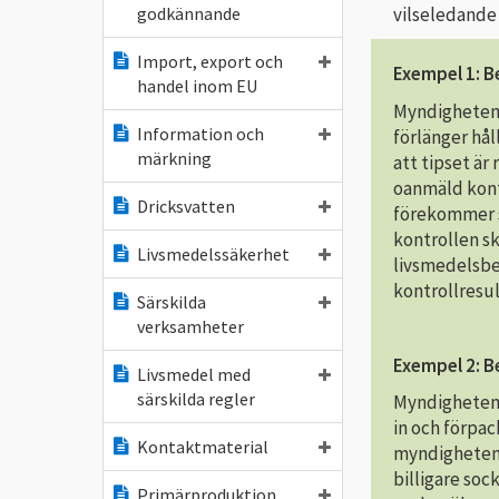
vilseledande
godkännande
Import, export och
Exempel 1: B
handel inom EU
Myndigheten 
Information och
förlänger hå
märkning
att tipset är
oanmäld kont
Dricksvatten
förekommer s
kontrollen s
Livsmedelssäkerhet
livsmedelsbe
kontrollresul
Särskilda
verksamheter
Exempel 2: B
Livsmedel med
särskilda regler
Myndigheten h
in och förpac
Kontaktmaterial
myndigheten 
billigare so
Primärproduktion