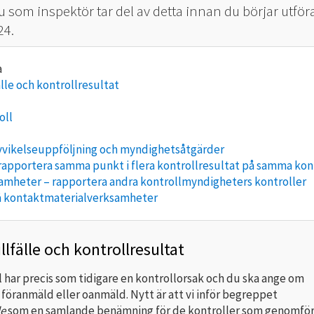
 du som inspektör tar del av detta innan du börjar utför
24.
älle och kontrollresultat
oll
avvikelseuppföljning och myndighetsåtgärder
rapportera samma punkt i flera kontrollresultat på samma kon
amheter – rapportera andra kontrollmyndigheters kontroller
å kontaktmaterialverksamheter
llfälle och kontrollresultat
l har precis som tidigare en kontrollorsak och du ska ange om
 föranmäld eller oanmäld. Nytt är att vi inför begreppet
le
som en samlande benämning för de kontroller som genomför