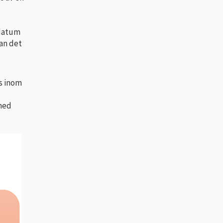
 datum
an det
ns inom
 med