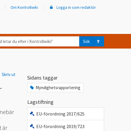
Om Kontrollwiki
Logga in som redaktör
d
Sök
ar
er
Skriv ut
trollwiki?
Sidans taggar
r
Myndighetsrapportering
Lagstiftning
nnebär
EU-förordning 2017/625
i
EU-förordning 2019/723
 är