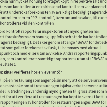
ckså hur mycket honung företaget köpt in respektive sålt und
ftersom kontrollen är en riskbaserad kontroll som var planerad
r att undersöka förekomsten av avsiktligt bedrägligt agerand
ontrollen som en ”9.2-kontroll”, även om andra saker, till exe
kontrolleras vid den kontrollen.
örd kontroll rapporterar inspektören att myndigheten har
att föreskrifterna om honung uppfylls och att de har kontrolle
 agerat bedrägligt. Det sker genom att ange ”BeVA” för det ell
ltat som gäller förekomst av fusk, tillsammans med aktuell
spunkt och med eller utan avvikelse. Andra rapporteringspunkte
en, som kontrollerats samtidigt rapporteras utan att ”BeVA” 
esultatet.
pgifter verifieras hos en leverantör
ll på en restaurang som anger på sin meny att de serverar sven
en misstanke om att restaurangen i själva verket serverar utl
del i utredningen vänder sig myndigheten till grossisten som h
tet för att verifiera att restaurangen har köpt in svenskt kött i 
 rapporteringen av kontrollen för restaurangen anges BeVA för