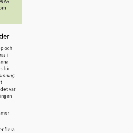
 BeVA
som
der
pp och
as i
känna
s för
ömning
.
et
 det var
ningen
ommer
r flera