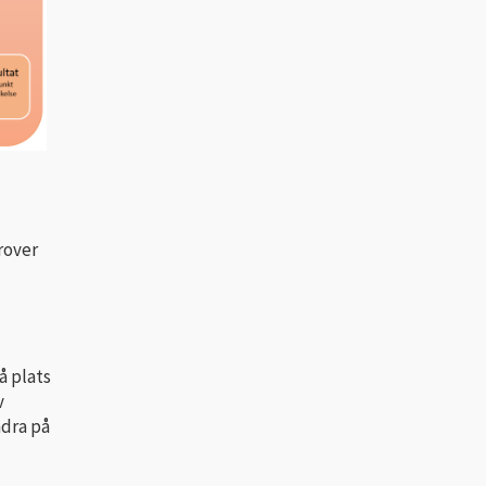
rover
å plats
v
ndra på