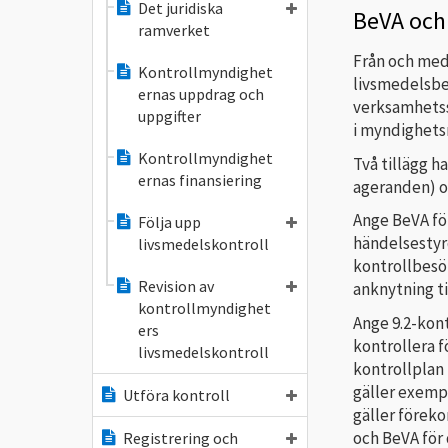
Det juridiska
BeVA och
ramverket
Från och med 
Kontrollmyndighet
livsmedelsbe
ernas uppdrag och
verksamhetss
uppgifter
i myndighets
Kontrollmyndighet
Två tillägg h
ernas finansiering
ageranden) oc
Ange BeVA för
Följa upp
händelsestyrd
livsmedelskontroll
kontrollbesö
Revision av
anknytning t
kontrollmyndighet
Ange 9.2-kont
ers
kontrollera f
livsmedelskontroll
kontrollplan 
gäller exempe
Utföra kontroll
gäller föreko
och BeVA för 
Registrering och