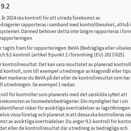
 9.2
år 2024 ska kontroll för att utreda förekomst av
drägerier rapporteras i samband med kontrollbesöket, alltså i
ystemet. Därmed behöver detta inte längre rapporteras i for
rapporteringen.
ar tagits fram för rapporteringen: BeVA (Bedrägliga eller vilsel
h 9.2-kontroll (artikel 9 punkt 2 i förordning (EU) 2017/625).
 kontrollresultat. Det kan vara resultatet av planerad kontroll
 kontroll, som till exempel utredningar av klagomål eller tips.
ket markerar du BeVA på det eller de kontrollresultat som har
ill utredningen. Se exempel 1 nedan.
roll för kontroller som planerats med det särskilda syftet att
örekomsten av livsmedelsbedrägerier. Din myndighet har i sin
identifierat risker för avsiktliga överträdelser av lagstiftningen
lvis vissa företag och planerat in att dessa ska kontrolleras nä
mst av avsiktliga överträdelser. Du anger 9.2-kontroll för kontr
det eller de kontrollresultat där utredning av bedrägliga och