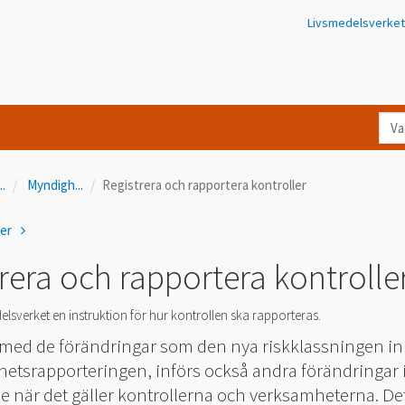
Livsmedelsverket
Va
let
du
...
Myndigh
...
Registrera och rapportera kontroller
eft
i
ner
Kon
rera och rapportera kontrolle
elsverket en instruktion för hur kontrollen ska rapporteras.
med de förändringar som den nya riskklassningen i
hetsrapporteringen, införs också andra förändringar 
 när det gäller kontrollerna och verksamheterna. Det