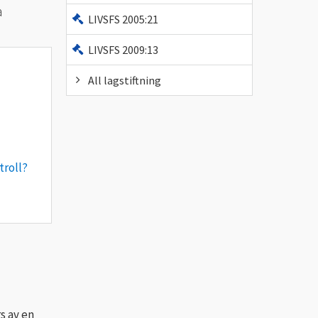
a
LIVSFS 2005:21
LIVSFS 2009:13
All lagstiftning
troll?
s av en