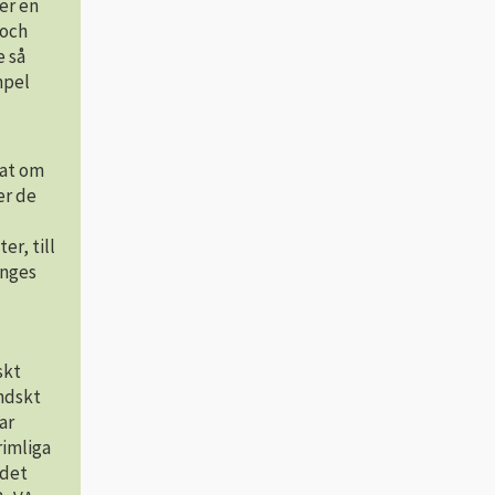
er en
 och
e så
mpel
rat om
er de
r, till
anges
skt
ändskt
ar
rimliga
 det