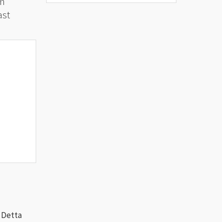
om
ast
 Detta