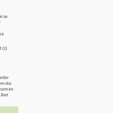
är av
r
ka
t (1)
ärder
som ska
a som en
 året