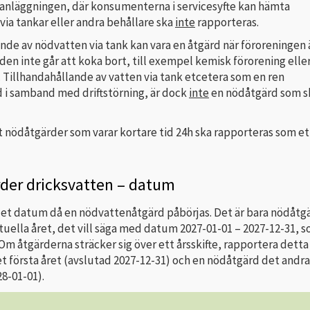
sanläggningen, där konsumenterna i servicesyfte kan hämta
via tankar eller andra behållare ska
inte
rapporteras.
nde av nödvatten via tank kan vara en åtgärd när föroreningen 
 den inte går att koka bort, till exempel kemisk förorening elle
 Tillhandahållande av vatten via tank etcetera som en ren
d i samband med driftstörning, är dock
inte
en nödåtgärd som s
 nödåtgärder som varar kortare tid 24h ska rapporteras som et
der dricksvatten – datum
et datum då en nödvattenåtgärd påbörjas. Det är bara nödåtg
uella året, det vill säga med datum 2027-01-01 – 2027-12-31, 
Om åtgärderna sträcker sig över ett årsskifte, rapportera dett
 första året (avslutad 2027-12-31) och en nödåtgärd det andra
8-01-01).