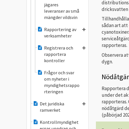
distribution
jägares
dricksvatten 
leveranser av små
mängder vildsvin
Tillhandhålla
sådan art att
Rapportering av
cyanotoxiner.
verksamheter
serviceåtgär
rapporteras.
Registrera och
rapportera
Observera att
kontroller
dygn.
Frågor och svar
Nödåtgär
om nyheter i
myndighetsrappo
Rapportera d
rteringen
under det akt
rapporteras. 
Det juridiska
nödåtgärd det
ramverket
(påbörjad 202
Kontrollmyndighet
ernas uppdrag och