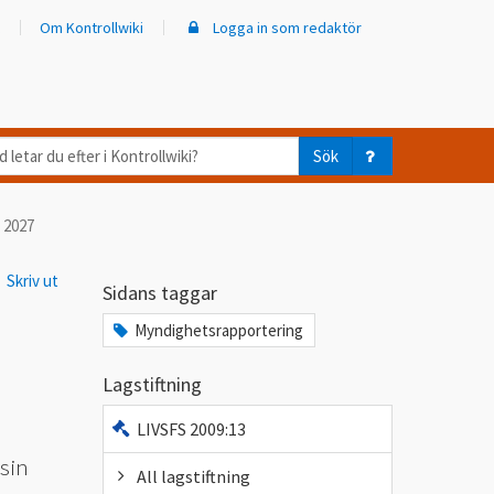
Om Kontrollwiki
Logga in som redaktör
d
Sök
ar
 2027
er
Skriv ut
trollwiki?
Sidans taggar
Myndighetsrapportering
Lagstiftning
LIVSFS 2009:13
 sin
All lagstiftning