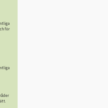
mtliga
ch för
mtliga
 råder
ätt.