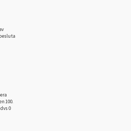
av
 besluta
tera
n 100.
 dvs 0