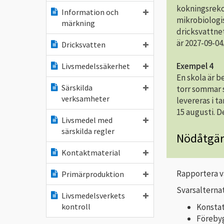
kokningsreko
Information och
mikrobiologis
märkning
dricksvattne
är 2027-09-04
Dricksvatten
Exempel 4
Livsmedelssäkerhet
En skola är 
Särskilda
torr sommar s
verksamheter
levereras i t
15 augusti. D
Livsmedel med
särskilda regler
Nödåtgär
Kontaktmaterial
Rapportera v
Primärproduktion
Svarsalternat
Livsmedelsverkets
Konsta
kontroll
Föreby