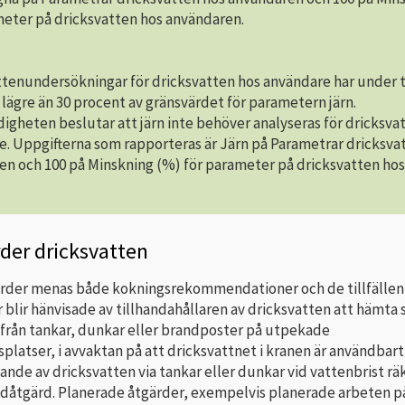
meter på dricksvatten hos användaren.
ttenundersökningar för dricksvatten hos användare har under t
 lägre än 30 procent av gränsvärdet för parametern järn.
gheten beslutar att järn inte behöver analyseras för dricksva
e. Uppgifterna som rapporteras är Järn på Parametrar dricksva
en och 100 på Minskning (%) för parameter på dricksvatten hos
der dricksvatten
der menas både kokningsrekommendationer och de tillfällen
lir hänvisade av tillhandahållaren av dricksvatten att hämta s
 från tankar, dunkar eller brandposter på utpekade
platser, i avvaktan på att dricksvattnet i kranen är användbart
ande av dricksvatten via tankar eller dunkar vid vattenbrist rä
dåtgärd. Planerade åtgärder, exempelvis planerade arbeten p