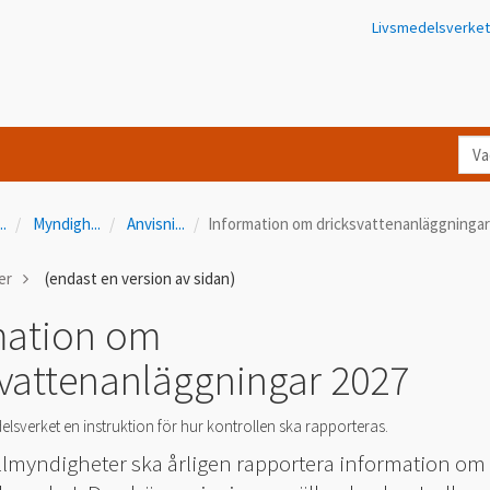
Livsmedelsverket
Va
let
du
...
Myndigh
...
Anvisni
...
Information om dricksvattenanläggningar
eft
i
ner
(endast en version av sidan)
Kon
mation om
svattenanläggningar 2027
elsverket en instruktion för hur kontrollen ska rapporteras.
llmyndigheter ska årligen rapportera information om