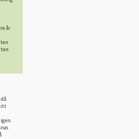
re år
tten
tten
 då
itt
 igen.
knas
å