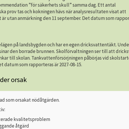
mmendation ”för säkerhets skull” samma dag. Ett antal
ka prov tas och kokningen hävs när analysresultaten visat att
t är utan anmärkning den 11 september. Det datum som rappor
.
belägen på landsbygden och har en egen dricksvattentäkt. Unde
inar den borrade brunnen. Skolförvaltningen ser till att drick
ankar till skolan. Tankvattenförsörjningen påbörjas vid skolstar
et datum som rapporteras är 2027-08-15.
der orsak
ad som orsakat nödåtgärden.
iv:
terade kvalitetsproblem
ggande åtgärd