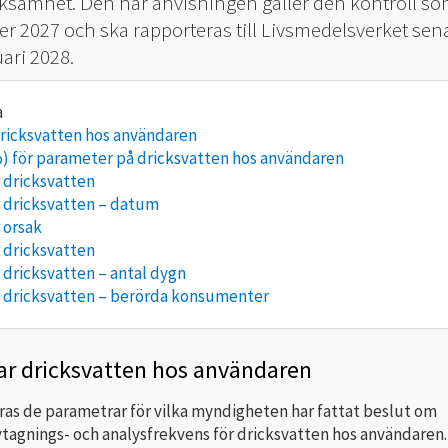
rksamhet. Den här anvisningen gäller den kontroll s
er 2027 och ska rapporteras till Livsmedelsverket sen
ari 2028.
ricksvatten hos användaren
) för parameter på dricksvatten hos användaren
 dricksvatten
 dricksvatten – datum
 orsak
 dricksvatten
dricksvatten – antal dygn
 dricksvatten – berörda konsumenter
ar dricksvatten hos användaren
ras de parametrar för vilka myndigheten har fattat beslut om
tagnings- och analysfrekvens för dricksvatten hos användaren.