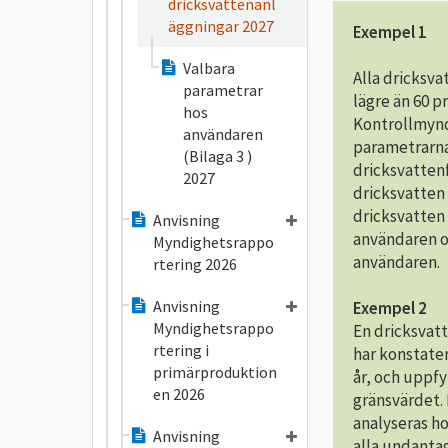
dricksvattenanl
äggningar 2027
Exempel 1
Valbara
Alla dricksva
parametrar
lägre än 60 p
hos
Kontrollmynd
användaren
parametrarna
(Bilaga 3 )
dricksvattenf
2027
dricksvatten
dricksvatten
Anvisning
användaren o
Myndighetsrappo
användaren.
rtering 2026
Anvisning
Exempel 2
Myndighetsrappo
E
n dricksvat
rtering i
har konstate
primärproduktion
år, och uppfy
en 2026
gränsvärdet.
analyseras h
Anvisning
alla undanta