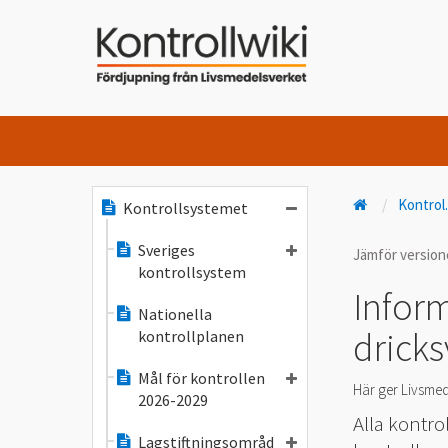
Kontrol
Kontrollsystemet
Sveriges
Jämför versio
kontrollsystem
Infor
Nationella
drick
kontrollplanen
Mål för kontrollen
Här ger Livsmed
2026-2029
Alla kontro
Lagstiftningsområd