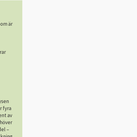
som är
rar
ysen
r fyra
ent av
ehöver
el –
skning