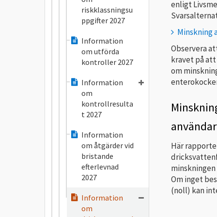
enligt Livsme
riskklassningsu
Svarsalternat
ppgifter 2027
Minskning 
Information
Observera at
om utförda
kravet på att
kontroller 2027
om minskning 
enterokocker
Information
om
kontrollresulta
Minskning
t 2027
använda
Information
om åtgärder vid
Här rapporter
bristande
dricksvatten
efterlevnad
minskningen 
2027
Om inget bes
(noll) kan in
Information
om