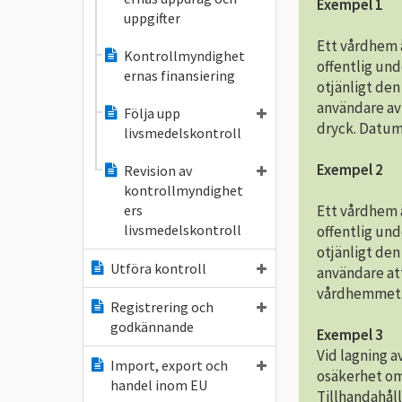
Exempel 1
uppgifter
Ett vårdhem 
Kontrollmyndighet
offentlig un
ernas finansiering
otjänligt de
användare av 
Följa upp
dryck. Datum
livsmedelskontroll
Exempel 2
Revision av
kontrollmyndighet
Ett vårdhem 
ers
livsmedelskontroll
offentlig un
otjänligt de
Utföra kontroll
användare at
vårdhemmet. 
Registrering och
godkännande
Exempel 3
Vid lagning a
Import, export och
osäkerhet om
handel inom EU
Tillhandahåll