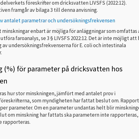
delverkets föreskrifter om dricksvatten LIVSFS (2022:12).
iven framgår av bilaga 3 till denna anvisning.
av antalet parametrar och undersökningsfrekvensen
t minskningar enbart är möjliga för anläggningar som omfattas 
 utföra faroanalys, se 3 § LIVSFS 2022:12. Det är inte möjligt att
av undersökningsfrekvenserna för E. coli och intestinala
.
 (%) för parameter på dricksvatten hos
ren
as hur stor minskningen, jämfört med antalet prov i
föreskrifterna, som myndigheten har fattat beslut om. Rappor
per parameter. Om en parameter undantas helt blir minskninge
lut om minskning har fattats ska parametern inte rapporteras,
te rapporteras.