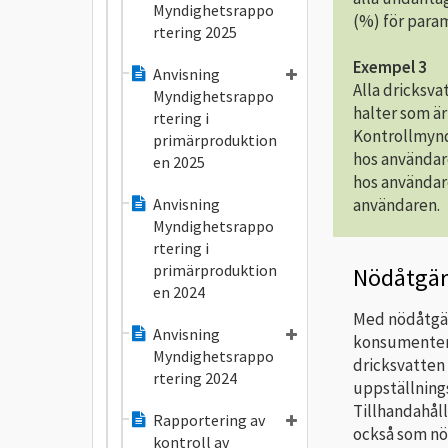
Myndighetsrappo
(%) för para
rtering 2025
Exempel 3
Anvisning
Alla dricksva
Myndighetsrappo
halter som är
rtering i
Kontrollmyndi
primärproduktion
hos användar
en 2025
hos användar
Anvisning
användaren.
Myndighetsrappo
rtering i
primärproduktion
Nödåtgär
en 2024
Med nödåtgär
Anvisning
konsumenter b
Myndighetsrappo
dricksvatten
rtering 2024
uppställnings
Tillhandahåll
Rapportering av
också som nö
kontroll av