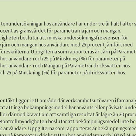
ttenundersökningar hos användare har under tre år haft halter 
rocent av gränsvärdet för parametrarna järn och mangan.
igheten beslutar att minska undersökningsfrekvensen för
 järn och mangan hos användare med 25 procent jämfört med
öreskrifterna. Uppgifterna som rapporteras är Järn på Paramet
 hos användaren och 25 på Minskning (%) för parameter på
 hos användaren och Mangan på Parametrar dricksvatten hos
ch 25 på Minskning (%) för parameter på dricksvatten hos
tentäkt ligger i ett område där verksamhetsutövaren i faroanal
rat att inga bekämpningsmedel har använts eller påvisats unde
ller därmed kravet om att samtliga resultat är lägre än 30 proc
 Kontrollmyndigheten beslutar att bekämpningsmedel inte b
os användare. Uppgifterna som rapporteras är bekämpningsmed
gna på Parametrar dricksvatten hos användaren och 100 på Min