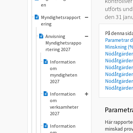
kontrollve
en
utförts und
den 31 janu
Myndighetsrapport
ering
Anvisning
Parametrar d
Myndighetsrappo
Minskning (%
rtering 2027
Nödåtgärder
Nödåtgärder
Information
Nödåtgärder
om
Nödåtgärder
myndigheten
Nödåtgärder 
2027
Nödåtgärder
Information
om
verksamheter
Parametr
2027
Här rapporte
Information
minskad prov
om