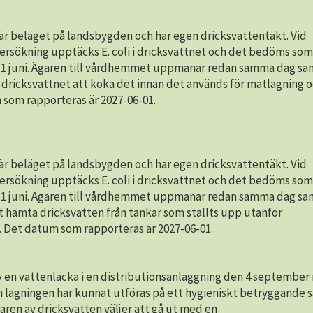
är beläget på landsbygden och har egen dricksvattentäkt. Vid
dersökning upptäcks E. coli i dricksvattnet och det bedöms som
n 1 juni. Ägaren till vårdhemmet uppmanar redan samma dag sa
dricksvattnet att koka det innan det används för matlagning o
 som rapporteras är 2027-06-01.
är beläget på landsbygden och har egen dricksvattentäkt. Vid
dersökning upptäcks E. coli i dricksvattnet och det bedöms som
n 1 juni. Ägaren till vårdhemmet uppmanar redan samma dag sa
t hämta dricksvatten från tankar som ställts upp utanför
Det datum som rapporteras är 2027-06-01.
v en vattenläcka i en distributionsanläggning den 4 september
 lagningen har kunnat utföras på ett hygieniskt betryggande s
aren av dricksvatten väljer att gå ut med en